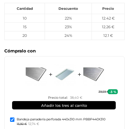
Cantidad
Descuento
Precio
10
22%
12.42 €
15
23%
12.26 €
20
24%
12.1 €
Cómpralo con
+
+
-3 %
39,59 €
Precio total:
38,40 €
Añadir los tres al carrito
Bandeja panadería perforada 440x310 mm PBBP440X310
12,74 €
15,92 €