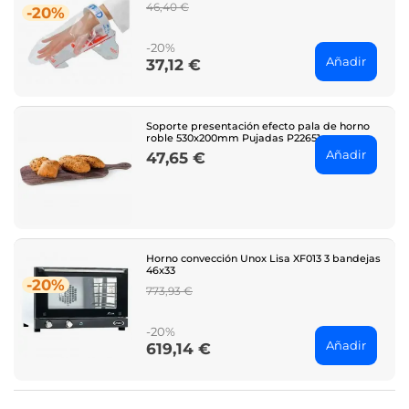
Regular
46,40 €
-20%
price
-20%
Añadir
37,12 €
Price
Soporte presentación efecto pala de horno
roble 530x200mm Pujadas P22651
Añadir
47,65 €
Price
Horno convección Unox Lisa XF013 3 bandejas
46x33
-20%
Regular
773,93 €
price
-20%
Añadir
619,14 €
Price