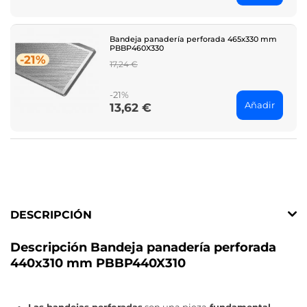
Bandeja panadería perforada 465x330 mm
PBBP460X330
-21%
Regular
17,24 €
price
-21%
Añadir
13,62 €
Price
DESCRIPCIÓN
Descripción Bandeja panadería perforada
440x310 mm PBBP440X310