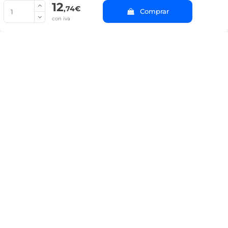
12
© Copyright 2022 PepeBar.com |
Política de cookies |
Aviso legal y
,74€
Comprar
Condiciones generales de compra |
Blog
con iva