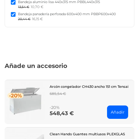
Bandeja aluminio lisa 440x315 mm PBBL440x315
10,70 €
13,54 €
Bandeja panadería perforada 600x400 mm PBBP600x400
16,15 €
20,44 €
Añade un accesorio
Arcón congelador CH430 ancho 151 cm Tensai
Regular
685,54 €
-20%
price
-20%
Añadir
548,43 €
Price
Clean Hands Guantes multiusos PLEXGLAS