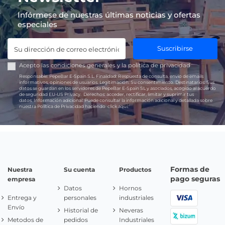
Infórmese de nuestras últimas noticias y ofertas
especiales
Suscribirse
Acepto las
condiciones generales
y la
política de privacidad
Responsable:
PepeBar E-Spain S.L.
Finalidad:
Respuesta de consulta, envío de emails
informativos, opiniones de usuarios.
Legitimación:
Su consentimiento.
Destinatarios:
Sus
datos se guardan en los servidores de PepeBar E-Spain SL y asociados, acogido al acuerdo
de seguridad EU-US Privacy.
Derechos:
acceder, rectificar, limitar y suprimir tus
datos.
Información adicional:
Puede consultar la información adicional y detallada sobre
nuestra Política de Privacidad haciendo
click aquí.
Formas de
Nuestra
Su cuenta
Productos
pago seguras
empresa
Datos
Hornos
Entrega y
personales
industriales
Envío
Historial de
Neveras
Metodos de
pedidos
Industriales