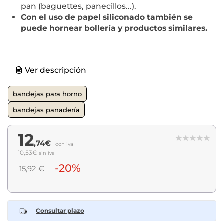
pan (baguettes, panecillos...).
Con el uso de papel siliconado también se
puede hornear bollería y productos similares.
Ver descripción
bandejas para horno
bandejas panadería
12
,74€
con iva
10,53€
sin iva
-20%
15,92 €
Consultar plazo