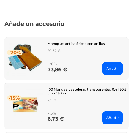
Añade un accesorio
Manoplas anticalóricas con anillas
Regular
92,32 €
-20%
price
-20%
Añadir
73,86 €
Price
100 Mangas pasteleras transparentes 0,4 l 30,5
cm x 16,2 cm
-15%
Regular
7,91 €
price
-15%
Añadir
6,73 €
Price