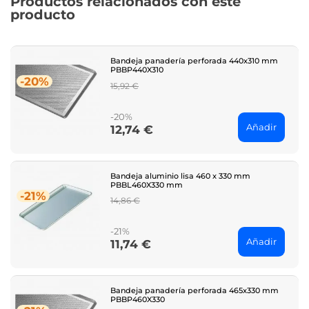
Productos relacionados con este
producto
Bandeja panadería perforada 440x310 mm
PBBP440X310
-20%
Regular
15,92 €
price
-20%
Añadir
12,74 €
Price
Bandeja aluminio lisa 460 x 330 mm
PBBL460X330 mm
-21%
Regular
14,86 €
price
-21%
Añadir
11,74 €
Price
Bandeja panadería perforada 465x330 mm
PBBP460X330