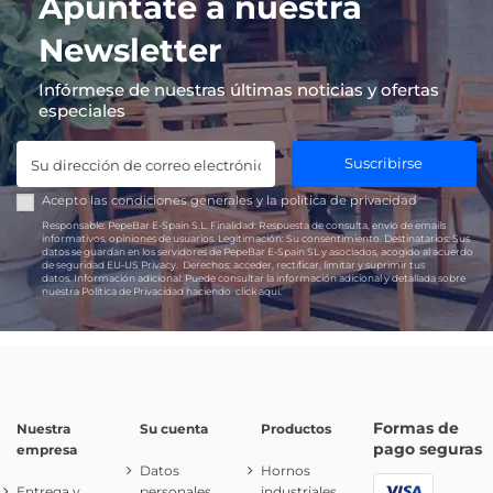
Apúntate a nuestra
Newsletter
Infórmese de nuestras últimas noticias y ofertas
especiales
Suscribirse
Acepto las
condiciones generales
y la
política de privacidad
Responsable:
PepeBar E-Spain S.L.
Finalidad:
Respuesta de consulta, envío de emails
informativos, opiniones de usuarios.
Legitimación:
Su consentimiento.
Destinatarios:
Sus
datos se guardan en los servidores de PepeBar E-Spain SL y asociados, acogido al acuerdo
de seguridad EU-US Privacy.
Derechos:
acceder, rectificar, limitar y suprimir tus
datos.
Información adicional:
Puede consultar la información adicional y detallada sobre
nuestra Política de Privacidad haciendo
click aquí.
Formas de
Nuestra
Su cuenta
Productos
pago seguras
empresa
Datos
Hornos
Entrega y
personales
industriales