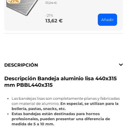
-21%
Regular
17,24 €
price
-21%
Añadir
13,62 €
Price
DESCRIPCIÓN
Descripción Bandeja aluminio lisa 440x315
mm PBBL440x315
Las bandejas lisas son completamente planas y fabricadas
con material de aluminio.
En especial, se utilizan para la
bollería, pastas, snacks, etc.
Estas bandejas están destinadas para hornos
profesionales, pueden presentar una diferencia de
medida de 5 a 10 mm.