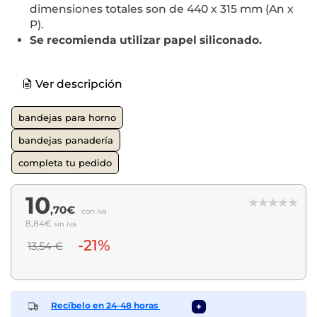
dimensiones totales son de 440 x 315 mm (An x
P).
Se recomienda utilizar papel siliconado.
Ver descripción
bandejas para horno
bandejas panadería
completa tu pedido
10
,70€
con iva
8,84€
sin iva
-21%
13,54 €
Recíbelo en 24-48 horas
+