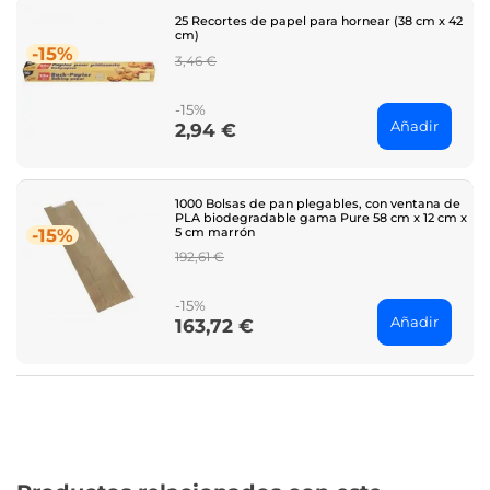
25 Recortes de papel para hornear (38 cm x 42
cm)
-15%
Regular
3,46 €
price
-15%
Añadir
2,94 €
Price
1000 Bolsas de pan plegables, con ventana de
PLA biodegradable gama Pure 58 cm x 12 cm x
5 cm marrón
-15%
Regular
192,61 €
price
-15%
Añadir
163,72 €
Price