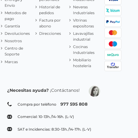
Envío
Historial de
Neveras
Metodos de
pedidos
Industriales
pago
Factura por
Vitrinas
Garantía
abono
expositoras
Devoluciones
Direcciones
Lavavajillas
industrial
Nosotros
Cocinas
Centro de
Industriales
Soporte
Mobiliario
Marcas
hostelería
¿Necesitas ayuda?
¡Contáctanos!
977 595 808
Compra por teléfono
Comercial: 10-13h./14-16h. (L-V)
SAT e Incidencias: 8:30-13h./14-17h. (L-V)