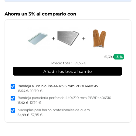
Ahorra un 3% al comprarlo con
+
+
-3 %
61,39 €
Precio total:
59,55 €
Añadir los tres al carrito
Bandeja aluminio lisa 440x315 mm PBBL440x315
10,70 €
13,54 €
Bandeja panadería perforada 440x310 mm PBBP440X310
12,74 €
15,92 €
Manoplas para horno profesionales de cuero
37,95 €
54,99 €