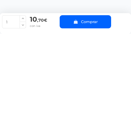
10
© Copyright 2022 PepeBar.com |
Política de cookies |
Aviso legal y
,70€
Comprar
Condiciones generales de compra |
Blog
con iva