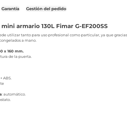
Garantía
Gestión del pedido
 mini armario 130L Fimar G-EF200SS
e utilizar tanto para uso profesional como particular, ya que gracia
s congelados a mano.
40 x 160 mm.
tura de la puerta.
 + ABS.
nte
a
: automático.
stato.