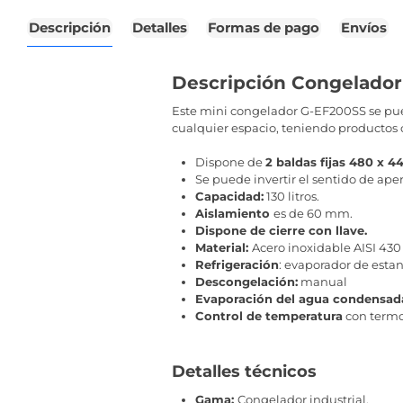
Descripción
Detalles
Formas de pago
Envíos
Descripción Congelador
Este mini congelador G-EF200SS se pued
cualquier espacio, teniendo producto
Dispone de
2 baldas fijas 480 x 4
Se puede invertir el sentido de aper
Capacidad:
130 litros.
Aislamiento
es de 60 mm.
Dispone de cierre con llave.
Material:
Acero inoxidable AISI 430
Refrigeración
: evaporador de esta
Descongelación:
manual
Evaporación del agua condensad
Control de temperatura
con termo
Detalles técnicos
Gama:
Congelador industrial.