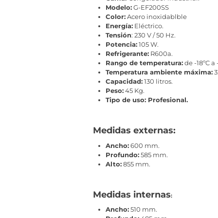
Modelo:
G-EF200SS
Color:
Acero inoxidablble
Energía:
Eléctrico.
Tensión
: 230 V / 50 Hz.
Potencia:
105 W.
Refrigerante:
R600a.
Rango de temperatura:
de -18ºC a -
Temperatura ambiente máxima:
3
Capacidad:
130 litros.
Peso:
45 Kg.
Tipo de uso: Profesional.
Medidas externas:
Ancho:
600 mm.
Profundo:
585 mm.
Alto:
855 mm.
Medidas internas
:
Ancho:
510 mm.