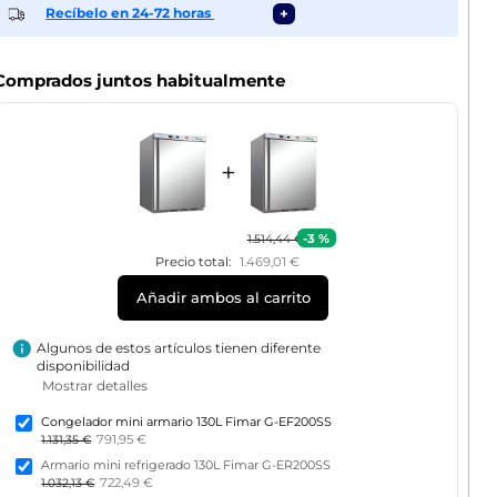
Recíbelo en 24-72 horas
+
Comprados juntos habitualmente
+
-3 %
1.514,44 €
Precio total:
1.469,01 €
Añadir ambos al carrito
info
Algunos de estos artículos tienen diferente
disponibilidad
Mostrar detalles
Congelador mini armario 130L Fimar G-EF200SS
791,95 €
1.131,35 €
Armario mini refrigerado 130L Fimar G-ER200SS
722,49 €
1.032,13 €