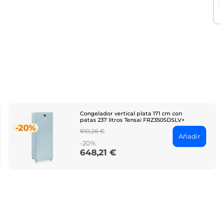
o
Congelador vertical plata 171 cm con
patas 237 litros Tensai FRZ350SDSLV+
-20%
Regular
810,26 €
Añadir
price
-20%
648,21 €
Price