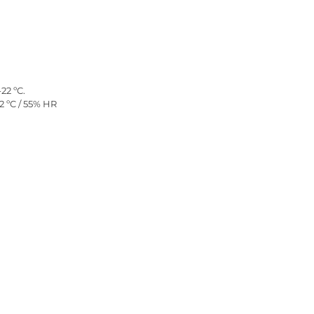
22 ºC.
2 ºC / 55% HR