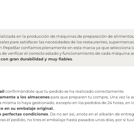
ializada en la producción de máquinas de preparación de alimentos. 
eales para satisfacer las necesidades de los restaurantes, supermerca
. En PepeBar confiamos plenamente en esta marca ya que selecciona l
 de verificar el correcto estado y funcionamiento de cada máquina an
 con gran durabilidad y muy fiables
.
il
confirmándote que tu pedido se ha realizado correctamente.
tamente a los almacenes
para que preparen tu compra. Una vez la age
misma lo haya gestionado, excepto en los pedidos de 24 horas, en los
te en su embalaje original.
n perfectas condiciones
. De no ser así, anota en el albarán de entreg
as el pedido, no tires el embalaje hasta pasados unos días, por si tuv