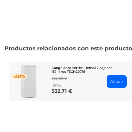
Productos relacionados con este product
Congelador vertical Tensai 7 cajones
157 litros TECN220T6
-20%
Regular
665,89 €
Añadir
price
-20%
532,71 €
Price