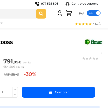
977 595 808
Centro de soporte
IVA
SS
4,67/5
200SS
791
,95€
con iva
654,50€
sin iva
-30%
1.131,35 €
Comprar