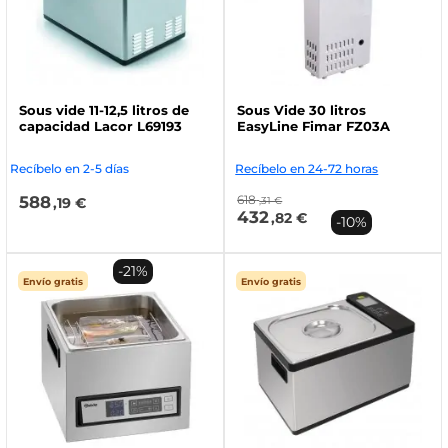
Sous vide 11-12,5 litros de
Sous Vide 30 litros
capacidad Lacor L69193
EasyLine Fimar FZ03A
Recíbelo en 2-5 días
Recíbelo en 24-72 horas
588
618
,19 €
,31 €
432
,82 €
-10%
-21%
Envío gratis
Envío gratis