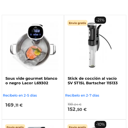
-21%
Envío gratis
Sous vide gourmet blanco
Stick de cocción al vacío
o negro Lacor L69302
SV ST15L Bartscher 115133
Recíbelo en 2-5 días
Recíbelo en 2-7 días
169
193
,11 €
,04 €
152
,50 €
-10%
Envío gratis
Envío gratis