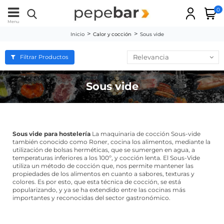
0
Menu
Inicio
Calor y cocción
Sous vide
Relevancia
Filtrar Productos
Sous vide
Sous vide para hostelería
La maquinaria de cocción Sous-vide
también conocido como Roner, cocina los alimentos, mediante la
utilización de bolsas herméticas, que se sumergen en agua, a
temperaturas inferiores a los 100º, y cocción lenta. El Sous-Vide
utiliza un método de cocción que, nos permite mantener las
propiedades de los alimentos en cuanto a sabores, texturas y
colores. Es por esto, que esta técnica de cocción, se está
popularizando, y ya se ha extendido entre las cocinas más
importantes y reconocidas del sector gastronómico.