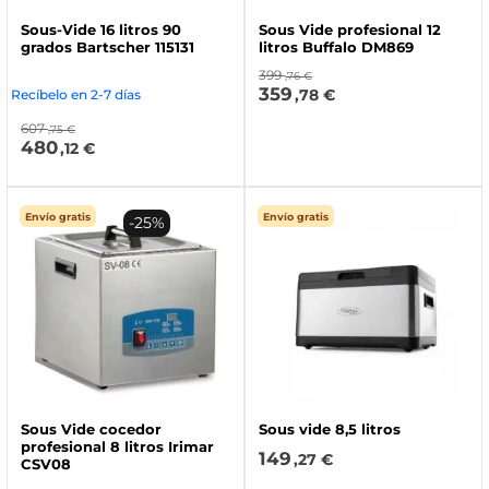
Sous-Vide 16 litros 90
Sous Vide profesional 12
grados Bartscher 115131
litros Buffalo DM869
399
,76 €
359
,78 €
Recíbelo en 2-7 días
607
,75 €
480
,12 €
Envío gratis
Envío gratis
-25%
Sous Vide cocedor
Sous vide 8,5 litros
profesional 8 litros Irimar
149
,27 €
CSV08