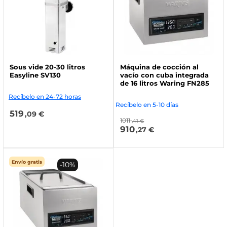
Sous vide 20-30 litros
Máquina de cocción al
Easyline SV130
vacío con cuba integrada
de 16 litros Waring FN285
Recíbelo en 24-72 horas
Recíbelo en 5-10 días
519
,09 €
1011
,41 €
910
,27 €
Envío gratis
-10%