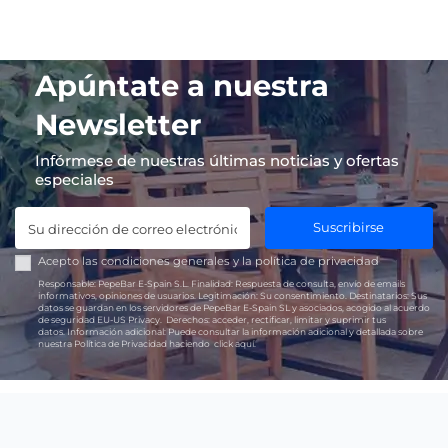
Apúntate a nuestra
Newsletter
Infórmese de nuestras últimas noticias y ofertas
especiales
Suscribirse
Acepto las
condiciones generales
y la
política de privacidad
Responsable:
PepeBar E-Spain S.L.
Finalidad:
Respuesta de consulta, envío de emails
informativos, opiniones de usuarios.
Legitimación:
Su consentimiento.
Destinatarios:
Sus
datos se guardan en los servidores de PepeBar E-Spain SL y asociados, acogido al acuerdo
de seguridad EU-US Privacy.
Derechos:
acceder, rectificar, limitar y suprimir tus
datos.
Información adicional:
Puede consultar la información adicional y detallada sobre
nuestra Política de Privacidad haciendo
click aquí.