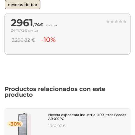
neveras de bar
2961
,74€
con iva
2447,72€
sin iva
-10%
3.290,82 €
Productos relacionados con este
producto
Nevera expositora industrial 400 litros Bóreas
AR400PC
-30%
Regular
1.762,97 €
price