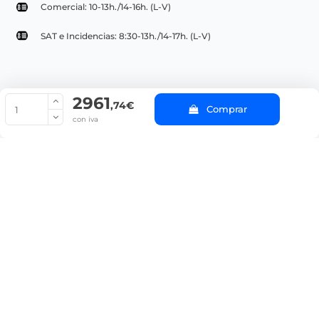
Comercial: 10-13h./14-16h. (L-V)
SAT e Incidencias: 8:30-13h./14-17h. (L-V)
2961
© Copyright 2022 PepeBar.com |
Política de cookies |
Aviso legal y
,74€
Comprar
Condiciones generales de compra |
Blog
con iva