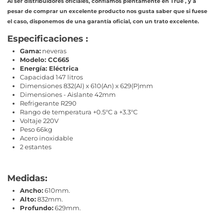
Al ser distribuidores oficiales, confiamos plentamente en True , y a
pesar de comprar un excelente producto nos gusta saber que si fuese
el caso, disponemos de una garantía oficial, con un trato excelente.
Especificaciones :
Gama:
neveras
Modelo: CC665
Energía: Eléctrica
Capacidad 147 litros
Dimensiones 832(Al) x 610(An) x 629(P)mm
Dimensiones - Aislante 42mm
Refrigerante R290
Rango de temperatura +0.5°C a +3.3°C
Voltaje 220V
Peso 66kg
Acero inoxidable
2 estantes
Medidas:
Ancho:
610mm.
Alto:
832mm.
Profundo:
629mm.