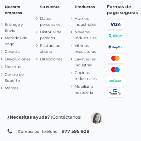
Formas de
Nuestra
Su cuenta
Productos
pago seguras
empresa
Datos
Hornos
Entrega y
personales
industriales
Envío
Historial de
Neveras
Metodos de
pedidos
Industriales
pago
Factura por
Vitrinas
Garantía
abono
expositoras
Devoluciones
Direcciones
Lavavajillas
industrial
Nosotros
Cocinas
Centro de
Industriales
Soporte
Mobiliario
Marcas
hostelería
¿Necesitas ayuda?
¡Contáctanos!
977 595 808
Compra por teléfono