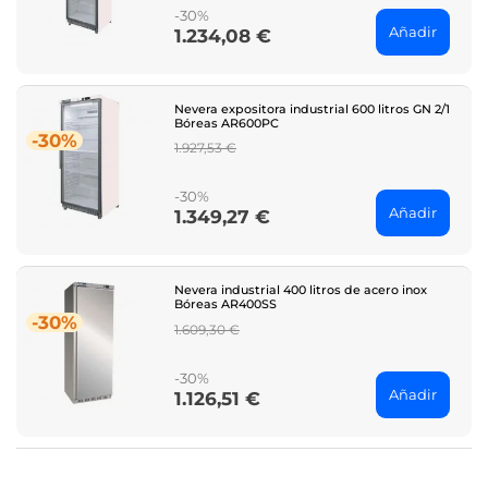
-30%
Añadir
1.234,08 €
Price
Nevera expositora industrial 600 litros GN 2/1
Bóreas AR600PC
-30%
Regular
1.927,53 €
price
-30%
Añadir
1.349,27 €
Price
Nevera industrial 400 litros de acero inox
Bóreas AR400SS
-30%
Regular
1.609,30 €
price
-30%
Añadir
1.126,51 €
Price