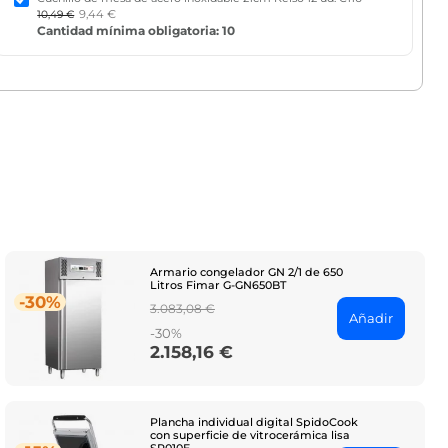
9,44 €
10,49 €
Cantidad mínima obligatoria: 10
Armario congelador GN 2/1 de 650
Litros Fimar G-GN650BT
-30%
Regular
3.083,08 €
Añadir
price
-30%
2.158,16 €
Price
Plancha individual digital SpidoCook
con superficie de vitrocerámica lisa