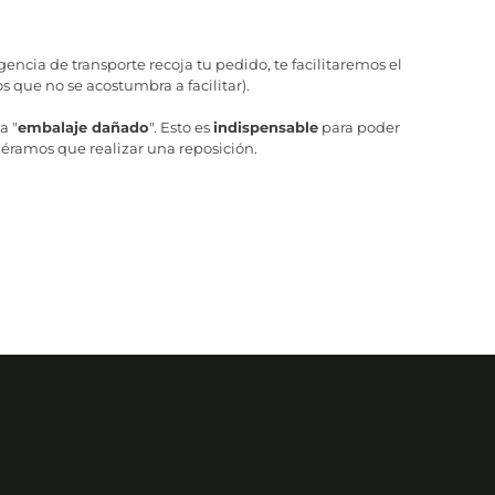
ncia de transporte recoja tu pedido, te facilitaremos el
 que no se acostumbra a facilitar).
a "
embalaje dañado
". Esto es
indispensable
para poder
iéramos que realizar una reposición.