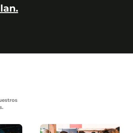
lan.
uestros
s.