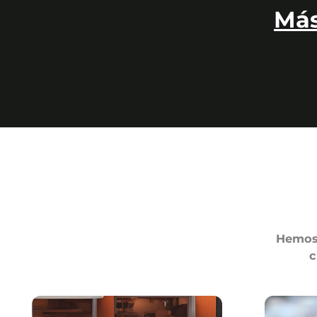
Más
Hemos 
c