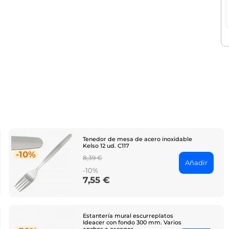
Tenedor de mesa de acero inoxidable
Kelso 12 ud. C117
-10%
Regular
8,39 €
Añadir
price
-10%
7,55 €
Price
Estantería mural escurreplatos
Ideacer con fondo 300 mm. Varios