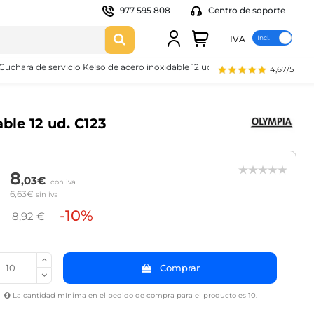
977 595 808
Centro de soporte
IVA
Cuchara de servicio Kelso de acero inoxidable 12 ud. C123
4,67/5
ble 12 ud. C123
8
,03€
con iva
6,63€
sin iva
-10%
8,92 €
Comprar
La cantidad mínima en el pedido de compra para el producto es 10.