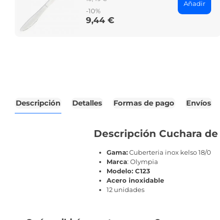
Añadir
price
-10%
9,44 €
Price
Descripción
Detalles
Formas de pago
Envíos
Descripción Cuchara de s
Gama:
Cuberteria inox kelso 18/0
Marca
: Olympia
Modelo: C123
Acero inoxidable
12 unidades