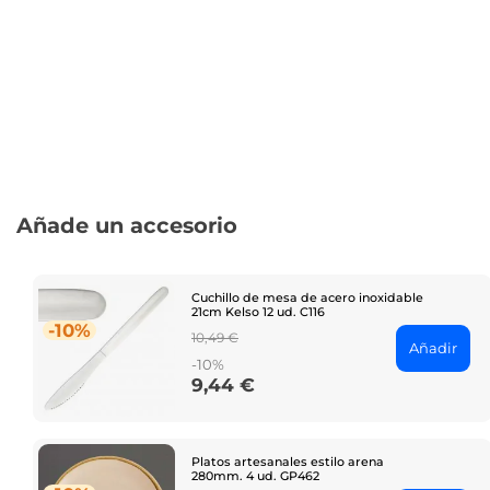
Añade un accesorio
Cuchillo de mesa de acero inoxidable
21cm Kelso 12 ud. C116
-10%
Regular
10,49 €
Añadir
price
-10%
9,44 €
Price
Platos artesanales estilo arena
280mm. 4 ud. GP462