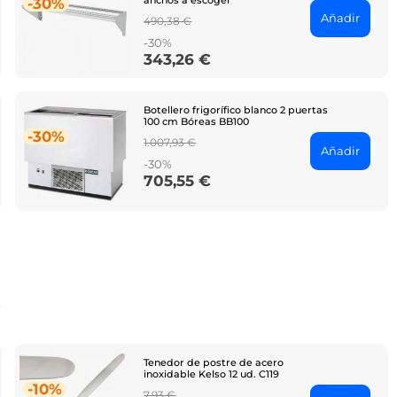
anchos a escoger
-30%
Añadir
Regular
490,38 €
price
-30%
343,26 €
Price
Botellero frigorífico blanco 2 puertas
100 cm Bóreas BB100
-30%
Regular
1.007,93 €
Añadir
price
-30%
705,55 €
Price
o
Tenedor de postre de acero
inoxidable Kelso 12 ud. C119
-10%
Regular
7,93 €