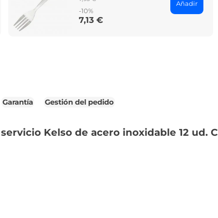
Añadir
price
-10%
7,13 €
Price
Garantía
Gestión del pedido
ervicio Kelso de acero inoxidable 12 ud. C