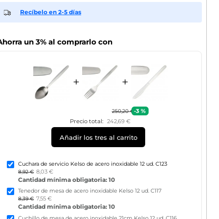
Recíbelo en 2-5 días
Ahorra un 3% al comprarlo con
+
+
-3 %
250,20 €
Precio total:
242,69 €
Añadir los tres al carrito
Cuchara de servicio Kelso de acero inoxidable 12 ud. C123
8,03 €
8,92 €
Cantidad mínima obligatoria: 10
Tenedor de mesa de acero inoxidable Kelso 12 ud. C117
7,55 €
8,39 €
Cantidad mínima obligatoria: 10
Cuchillo de mesa de acero inoxidable 21cm Kelso 12 ud. C116