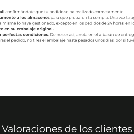
il
confirmándote que tu pedido se ha realizado correctamente.
tamente a los almacenes
para que preparen tu compra. Una vez la age
misma lo haya gestionado, excepto en los pedidos de 24 horas, en los
te en su embalaje original.
n perfectas condiciones
. De no ser así, anota en el albarán de entreg
as el pedido, no tires el embalaje hasta pasados unos días, por si tuv
Valoraciones de los clientes