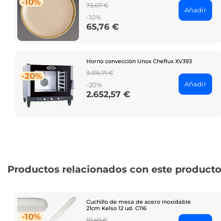
-10%
Regular
73,07 €
Añadir
price
-10%
65,76 €
Price
Horno convección Unox Cheflux XV393
Regular
3.315,71 €
-20%
price
Añadir
-20%
2.652,57 €
Price
Productos relacionados con este product
Cuchillo de mesa de acero inoxidable
21cm Kelso 12 ud. C116
-10%
Regular
10,49 €