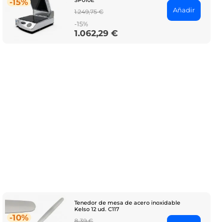
SP010E
-15%
Añadir
Regular
1.249,75 €
price
-15%
1.062,29 €
Price
Tenedor de mesa de acero inoxidable
Kelso 12 ud. C117
-10%
Regular
8,39 €