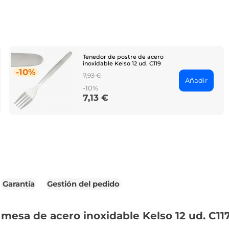
o
Tenedor de postre de acero
inoxidable Kelso 12 ud. C119
-10%
Regular
7,93 €
Añadir
price
-10%
7,13 €
Price
Garantía
Gestión del pedido
mesa de acero inoxidable Kelso 12 ud. C11