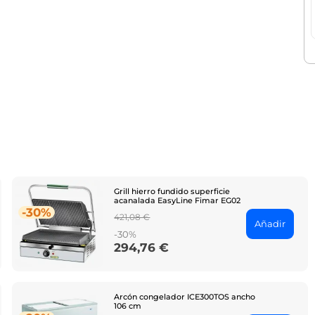
Grill hierro fundido superficie
acanalada EasyLine Fimar EG02
-30%
Regular
421,08 €
Añadir
price
-30%
294,76 €
Price
Arcón congelador ICE300TOS ancho
106 cm