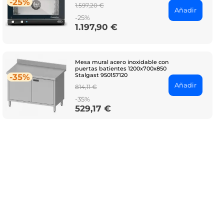
-25%
Regular
1.597,20 €
Añadir
price
-25%
1.197,90 €
Price
Mesa mural acero inoxidable con
puertas batientes 1200x700x850
Stalgast 950157120
-35%
Añadir
Regular
814,11 €
price
-35%
529,17 €
Price