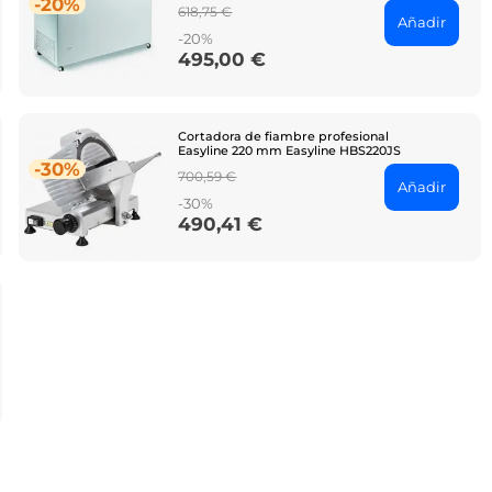
-20%
Regular
618,75 €
Añadir
price
-20%
495,00 €
Price
Cortadora de fiambre profesional
Easyline 220 mm Easyline HBS220JS
-30%
Regular
700,59 €
Añadir
price
-30%
490,41 €
Price