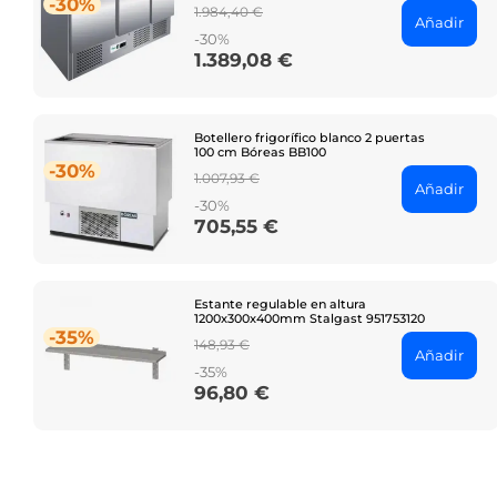
-30%
Regular
1.984,40 €
Añadir
price
-30%
1.389,08 €
Price
Botellero frigorífico blanco 2 puertas
100 cm Bóreas BB100
-30%
Regular
1.007,93 €
Añadir
price
-30%
705,55 €
Price
Estante regulable en altura
1200x300x400mm Stalgast 951753120
-35%
Regular
148,93 €
Añadir
price
-35%
96,80 €
Price