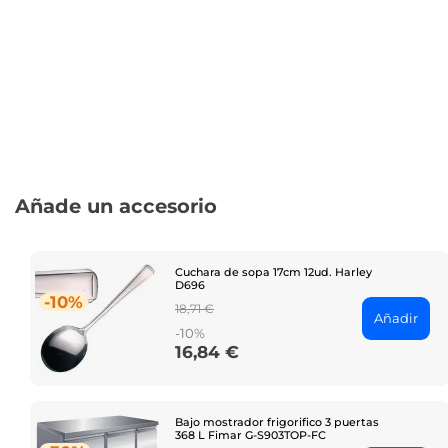
Añade un accesorio
Cuchara de sopa 17cm 12ud. Harley
D696
-10%
Regular
18,71 €
Añadir
price
-10%
16,84 €
Price
Bajo mostrador frigorifico 3 puertas
368 L Fimar G-S903TOP-FC