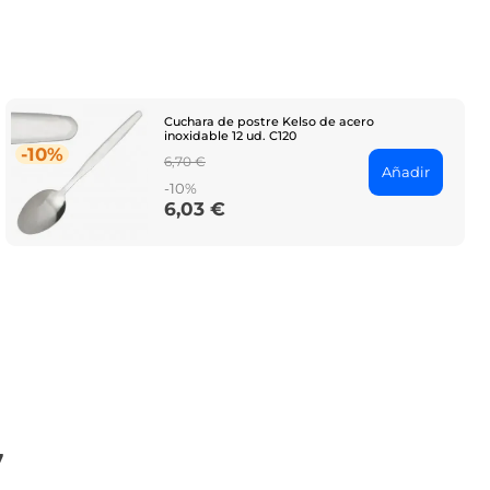
Cuchara de postre Kelso de acero
inoxidable 12 ud. C120
-10%
Regular
6,70 €
Añadir
price
-10%
6,03 €
Price
7