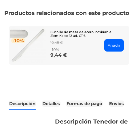
Productos relacionados con este product
Cuchillo de mesa de acero inoxidable
21cm Kelso 12 ud. C116
-10%
Regular
10,49 €
Añadir
price
-10%
9,44 €
Price
Descripción
Detalles
Formas de pago
Envíos
Descripción Tenedor de 