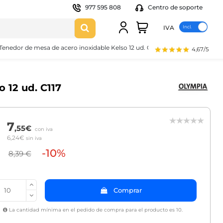
977 595 808
Centro de soporte
IVA
Tenedor de mesa de acero inoxidable Kelso 12 ud. C117
4,67/5
 12 ud. C117
7
,55€
con iva
6,24€
sin iva
-10%
8,39 €
Comprar
La cantidad mínima en el pedido de compra para el producto es 10.