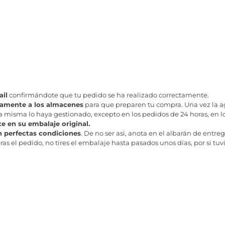
il
confirmándote que tu pedido se ha realizado correctamente.
tamente a los almacenes
para que preparen tu compra. Una vez la age
misma lo haya gestionado, excepto en los pedidos de 24 horas, en los
te en su embalaje original.
n perfectas condiciones
. De no ser así, anota en el albarán de entreg
as el pedido, no tires el embalaje hasta pasados unos días, por si tuv