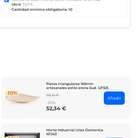
7,03 €
7,82 €
Cantidad mínima obligatoria: 10
Platos triangulares 165mm
artesanales estilo arena 6ud. GP325
-10%
Regular
58,15 €
Añadir
price
-10%
52,34 €
Price
Horno Industrial Unox Domenica
XF043