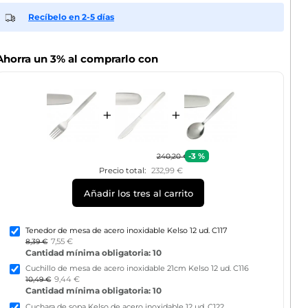
Recíbelo en 2-5 días
Ahorra un 3% al comprarlo con
+
+
-3 %
240,20 €
Precio total:
232,99 €
Añadir los tres al carrito
Tenedor de mesa de acero inoxidable Kelso 12 ud. C117
7,55 €
8,39 €
Cantidad mínima obligatoria: 10
Cuchillo de mesa de acero inoxidable 21cm Kelso 12 ud. C116
9,44 €
10,49 €
Cantidad mínima obligatoria: 10
Cuchara de sopa Kelso de acero inoxidable 12 ud. C122