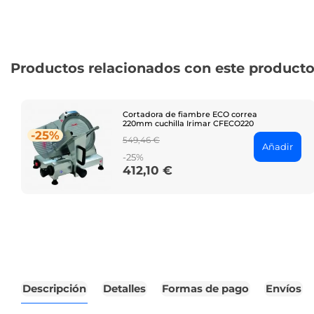
Productos relacionados con este product
Cortadora de fiambre ECO correa
220mm cuchilla Irimar CFECO220
-25%
Regular
549,46 €
Añadir
price
-25%
412,10 €
Price
Descripción
Detalles
Formas de pago
Envíos