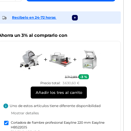
Recíbelo en 24-72 horas
+
Ahorra un 3% al comprarlo con
+
+
-3 %
3.742,89 €
Precio total:
3.630,60 €
Añadir los tres al carrito
info
Uno de estos artículos tiene diferente disponibilidad
Mostrar detalles
Cortadora de fiambre profesional Easyline 220 mm Easyline
HBS220JS