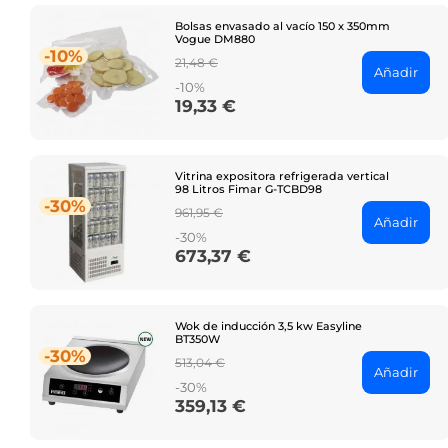
Bolsas envasado al vacío 150 x 350mm
Vogue DM880
-10%
Regular
21,48 €
Añadir
price
-10%
19,33 €
Price
Vitrina expositora refrigerada vertical
98 Litros Fimar G-TCBD98
-30%
Regular
961,95 €
Añadir
price
-30%
673,37 €
Price
Wok de inducción 3,5 kw Easyline
BT350W
-30%
Regular
513,04 €
Añadir
price
-30%
359,13 €
Price