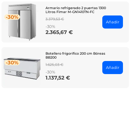
Armario refrigerado 2 puertas 1300
Litros Fimar M-GN1410TN-FC
-30%
Regular
3.379,53 €
Añadir
price
-30%
2.365,67 €
Price
Botellero frigorifico 200 cm Bóreas
BB200
-30%
Regular
1.625,03 €
Añadir
price
-30%
1.137,52 €
Price