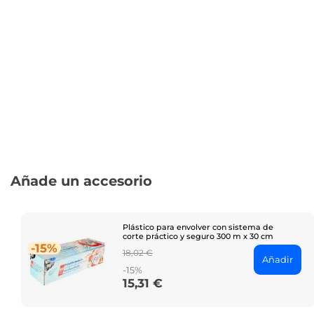
Añade un accesorio
Plástico para envolver con sistema de
corte práctico y seguro 300 m x 30 cm
-15%
Regular
18,02 €
Añadir
price
-15%
15,31 €
Price