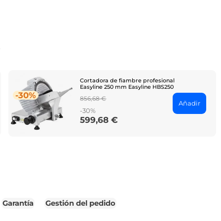
o
Cortadora de fiambre profesional
Easyline 250 mm Easyline HBS250
-30%
Regular
856,68 €
Añadir
price
-30%
599,68 €
Price
Garantía
Gestión del pedido