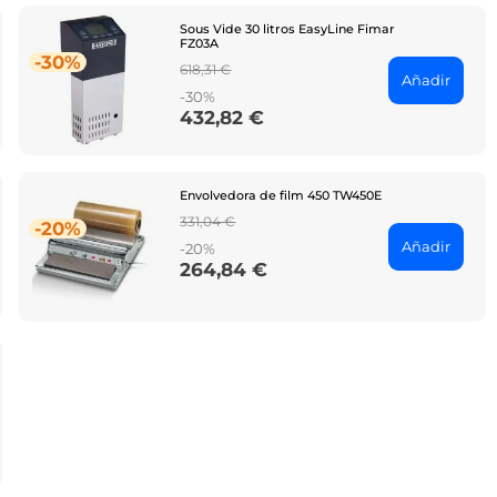
Sous Vide 30 litros EasyLine Fimar
FZ03A
-30%
Regular
618,31 €
Añadir
price
-30%
432,82 €
Price
Envolvedora de film 450 TW450E
Regular
331,04 €
-20%
price
Añadir
-20%
264,84 €
Price