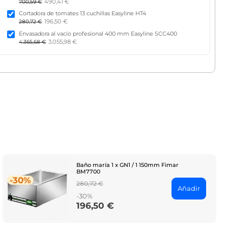
490,41 €
700,59 €
Cortadora de tomates 13 cuchillas Easyline HT4
196,50 €
280,72 €
Envasadora al vacío profesional 400 mm Easyline SCC400
3.055,98 €
4.365,68 €
Baño maría 1 x GN1 / 1 150mm Fimar
BM7700
-30%
Regular
280,72 €
Añadir
price
-30%
196,50 €
Price