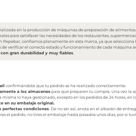
ializada en la producción de máquinas de preparación de alimentos. 
eales para satisfacer las necesidades de los restaurantes, supermerca
. En Pepebar, confiamos plenamente en esta marca, ya que selecciona 
 de verificar el correcto estado y funcionamiento de cada máquina an
 con gran durabilidad y muy fiables
.
il
confirmándote que tu pedido se ha realizado correctamente.
tamente a los almacenes
para que preparen tu compra. Una vez la age
misma lo haya gestionado, excepto en los pedidos de 24 horas, en los
te en su embalaje original.
n perfectas condiciones
. De no ser así, anota en el albarán de entreg
as el pedido, no tires el embalaje hasta pasados unos días, por si tuv