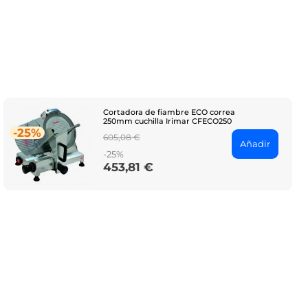
Cortadora de fiambre ECO correa
250mm cuchilla Irimar CFECO250
-25%
Regular
605,08 €
Añadir
price
-25%
453,81 €
Price