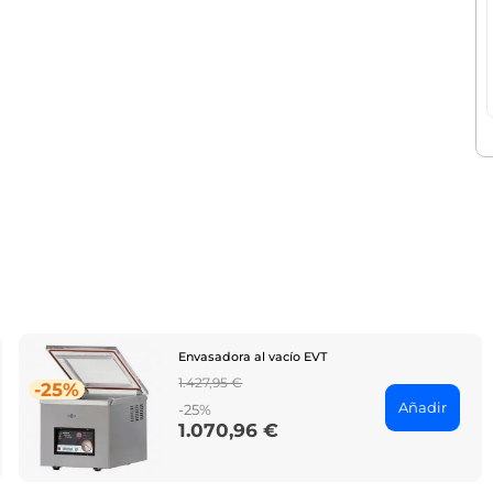
Envasadora al vacío EVT
Regular
1.427,95 €
-25%
price
Añadir
-25%
1.070,96 €
Price