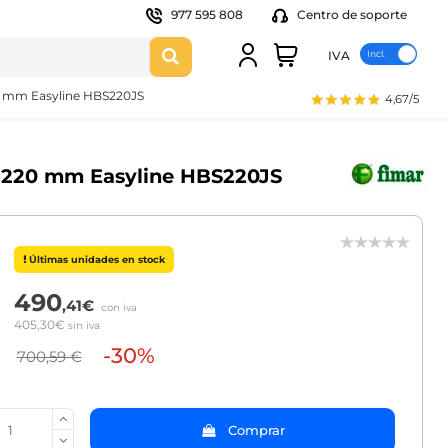
977 595 808
Centro de soporte
IVA
20 mm Easyline HBS220JS
4,67/5
ne 220 mm Easyline HBS220JS
Últimas unidades en stock
490
,41€
con iva
405,30€
sin iva
-30%
700,59 €
Comprar