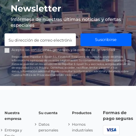
Newsletter
Infórmese de nuestras últimas noticias y ofertas
especiales
Suscribirse
Acepto las
condiciones generales
y la
política de privacidad
Responsable:
PepeBar E-Spain S.L.
Finalidad:
Respuesta de consulta, envío de emails
informativos, opiniones de usuarios.
Legitimación:
Su consentimiento.
Destinatarios:
Sus
datos se guardan en los servidores de PepeBar E-Spain SL y asociados, acogido al acuerdo
de seguridad EU-US Privacy.
Derechos:
acceder, rectificar, limitar y suprimir tus
datos.
Información adicional:
Puede consultar la información adicional y detallada sobre
nuestra Política de Privacidad haciendo
click aquí.
Formas de
Nuestra
Su cuenta
Productos
pago seguras
empresa
Datos
Hornos
Entrega y
personales
industriales
Envío