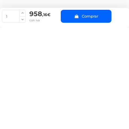
958
© Copyright 2022 PepeBar.com |
Política de cookies |
Aviso legal y
,16€
Comprar
Condiciones generales de compra |
Blog
con iva