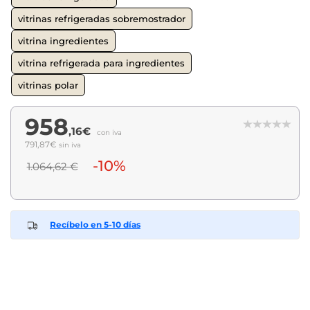
vitrinas refrigeradas sobremostrador
vitrina ingredientes
vitrina refrigerada para ingredientes
vitrinas polar
958
,16€
con iva
791,87€
sin iva
-10%
1.064,62 €
Recíbelo en 5-10 días