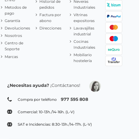
Historial de
Neveras
Metodos de
pedidos
Industriales
pago
Factura por
Vitrinas
Garantía
abono
expositoras
Devoluciones
Direcciones
Lavavajillas
industrial
Nosotros
Cocinas
Centro de
Industriales
Soporte
Mobiliario
Marcas
hostelería
¿Necesitas ayuda?
¡Contáctanos!
977 595 808
Compra por teléfono
Comercial: 10-13h./14-16h. (L-V)
SAT e Incidencias: 8:30-13h./14-17h. (L-V)