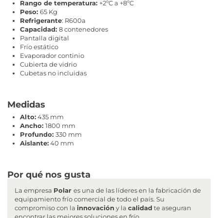
Rango de temperatura:
+2ºC a +8ºC
Peso:
65 Kg
Refrigerante
: R600a
Capacidad:
8 contenedores
Pantalla digital
Frío estático
Evaporador continio
Cubierta de vidrio
Cubetas no incluidas
Medidas
Alto:
435 mm
Ancho:
1800 mm
Profundo:
330 mm
Aislante:
40 mm
Por qué nos gusta
La empresa
Polar
es una de las líderes en la fabricación de
equipamiento frío comercial de todo el país. Su
compromiso con la
innovación
y la
calidad
te aseguran
encontrar las mejores soluciones en frío.