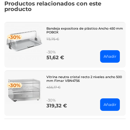
Productos relacionados con este
producto
Bandeja expositora de plástico Ancho 450 mm
POBOX
-30%
Regular
73,75 €
price
-30%
Añadir
51,62 €
Price
Vitrina neutra cristal recto 2 niveles ancho 500
mm Fimar VBN4756
-30%
Regular
456,17 €
price
-30%
Añadir
319,32 €
Price