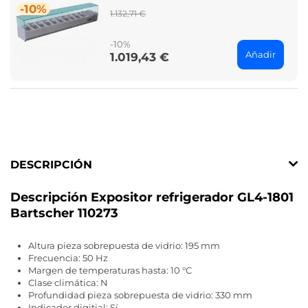
-10%
Regular
1.132,71 €
price
-10%
Añadir
1.019,43 €
Price
DESCRIPCIÓN
Descripción Expositor refrigerador GL4-1801
Bartscher 110273
Altura pieza sobrepuesta de vidrio: 195 mm
Frecuencia: 50 Hz
Margen de temperaturas hasta: 10 °C
Clase climática: N
Profundidad pieza sobrepuesta de vidrio: 330 mm
Indicador digitial: Sí