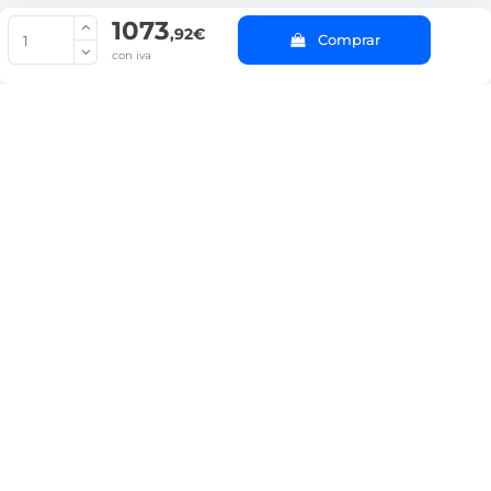
1073
© Copyright 2022 PepeBar.com |
Política de cookies |
Aviso legal y
,92€
Comprar
Condiciones generales de compra |
Blog
con iva