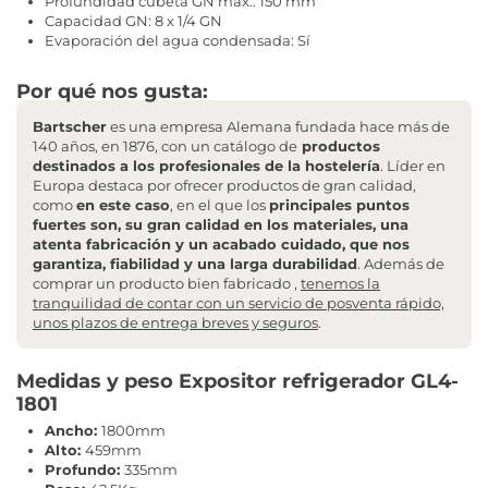
Profundidad cubeta GN máx.: 150 mm
Capacidad GN: 8 x 1/4 GN
Evaporación del agua condensada: Sí
Por qué nos gusta:
Bartscher
es una empresa Alemana fundada hace más de
140 años, en 1876, con un catálogo de
productos
destinados a los profesionales de la hostelería
. Líder en
Europa destaca por ofrecer productos de gran calidad,
como
en este caso
, en el que los
principales puntos
fuertes son, su gran calidad en los materiales, una
atenta fabricación y un acabado cuidado, que nos
garantiza, fiabilidad y una larga durabilidad
. Además de
comprar un producto bien fabricado ,
tenemos la
tranquilidad de contar con un servicio de posventa rápido,
unos plazos de entrega breves y seguros
.
Medidas y peso Expositor refrigerador GL4-
1801
Ancho:
1800mm
Alto:
459mm
Profundo:
335mm