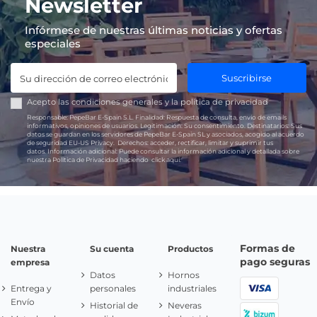
Newsletter
Infórmese de nuestras últimas noticias y ofertas
especiales
Suscribirse
Acepto las
condiciones generales
y la
política de privacidad
Responsable:
PepeBar E-Spain S.L.
Finalidad:
Respuesta de consulta, envío de emails
informativos, opiniones de usuarios.
Legitimación:
Su consentimiento.
Destinatarios:
Sus
datos se guardan en los servidores de PepeBar E-Spain SL y asociados, acogido al acuerdo
de seguridad EU-US Privacy.
Derechos:
acceder, rectificar, limitar y suprimir tus
datos.
Información adicional:
Puede consultar la información adicional y detallada sobre
nuestra Política de Privacidad haciendo
click aquí.
Formas de
Nuestra
Su cuenta
Productos
pago seguras
empresa
Datos
Hornos
Entrega y
personales
industriales
Envío
Historial de
Neveras