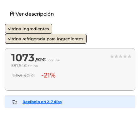
Ver descripción
vitrina ingredientes
vitrina refrigerada para ingredientes
1073
,92€
con iva
887,54€
sin iva
-21%
1.359,40 €
Recíbelo en 2-7 días