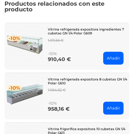
Productos relacionados con este
producto
Vitrina refrigerada expositora ingredientes 7
cubetas GN 1/4 Polar G609
-10%
Regular
1.011,56 €
price
-10%
Añadir
910,40 €
Price
Vitrina refrigerada expositora 8 cubetas GN 1/4
Polar G610
-10%
Regular
1.064,62 €
price
-10%
Añadir
958,16 €
Price
Vitrina frigorífica expositora 10 cubetas GN 1/4
Polar G611