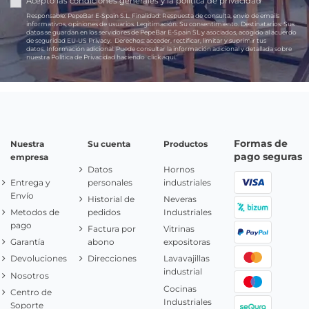
Acepto las
condiciones generales
y la
política de privacidad
Responsable:
PepeBar E-Spain S.L.
Finalidad:
Respuesta de consulta, envío de emails
informativos, opiniones de usuarios.
Legitimación:
Su consentimiento.
Destinatarios:
Sus
datos se guardan en los servidores de PepeBar E-Spain SL y asociados, acogido al acuerdo
de seguridad EU-US Privacy.
Derechos:
acceder, rectificar, limitar y suprimir tus
datos.
Información adicional:
Puede consultar la información adicional y detallada sobre
nuestra Política de Privacidad haciendo
click aquí.
Formas de
Nuestra
Su cuenta
Productos
pago seguras
empresa
Datos
Hornos
Entrega y
personales
industriales
Envío
Historial de
Neveras
Metodos de
pedidos
Industriales
pago
Factura por
Vitrinas
Garantía
abono
expositoras
Devoluciones
Direcciones
Lavavajillas
industrial
Nosotros
Cocinas
Centro de
Industriales
Soporte