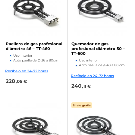
Paellero de gas profesional
Quemador de gas
diámetro 46 – TT-460
profesional diámetro 50 –
TT-500
Uso interior
Apto paella de Ø 36 a 80cm
Uso interior
Apto paella de ø 40 a 80 cm
Recíbelo en 24-72 horas
Recíbelo en 24-72 horas
228
,05 €
240
,11 €
Envío gratis