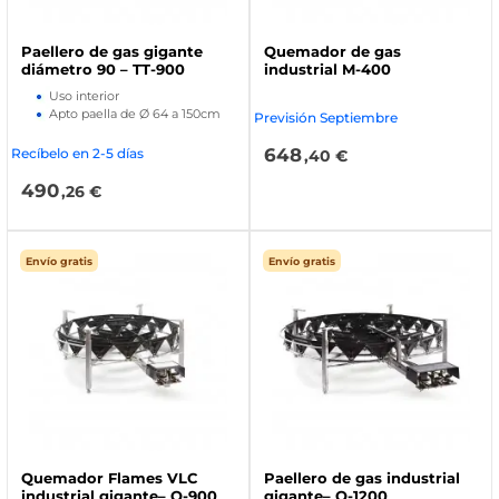
Paellero de gas gigante
Quemador de gas
diámetro 90 – TT-900
industrial M-400
Uso interior
Apto paella de Ø 64 a 150cm
Previsión Septiembre
648
Recíbelo en 2-5 días
,40 €
490
,26 €
Envío gratis
Envío gratis
Quemador Flames VLC
Paellero de gas industrial
industrial gigante– O-900
gigante– O-1200