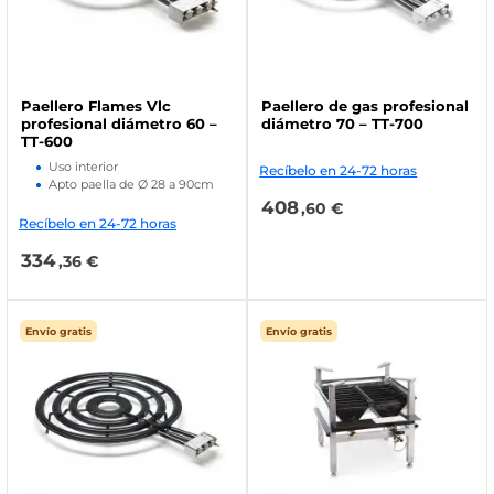
Paellero Flames Vlc
Paellero de gas profesional
profesional diámetro 60 –
diámetro 70 – TT-700
TT-600
Uso interior
Recíbelo en 24-72 horas
Apto paella de Ø 28 a 90cm
408
,60 €
Recíbelo en 24-72 horas
334
,36 €
Envío gratis
Envío gratis