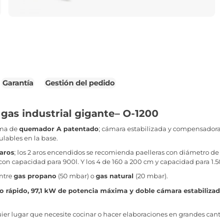
Garantía
Gestión del pedido
 gas industrial gigante– O-1200
ema de
quemador A patentado
; cámara estabilizada y compensadora
ulables en la base.
 aros
; los 2 aros encendidos se recomienda paelleras con diámetro de 
as con capacidad para 900l. Y los 4 de 160 a 200 cm y capacidad para 1.5
ntre
gas propano
(50 mbar) o
gas natural
(20 mbar).
o rápido, 97,1 kW de potencia máxima y doble cámara estabiliz
ier lugar que necesite cocinar o hacer elaboraciones en grandes can