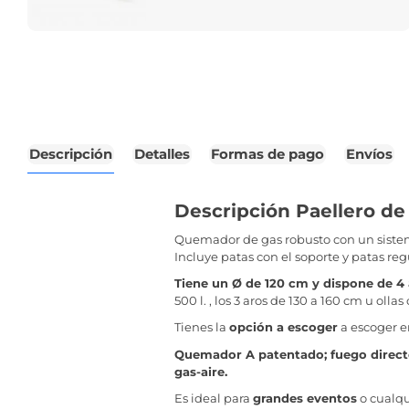
Descripción
Detalles
Formas de pago
Envíos
Descripción Paellero de
Quemador de gas robusto con un sist
Incluye patas con el soporte y patas reg
Tiene un Ø de 120 cm y dispone de 4
500 l. , los 3 aros de 130 a 160 cm u oll
Tienes la
opción a escoger
a escoger e
Quemador A patentado; fuego direct
gas-aire.
Es ideal para
grandes eventos
o cualqu