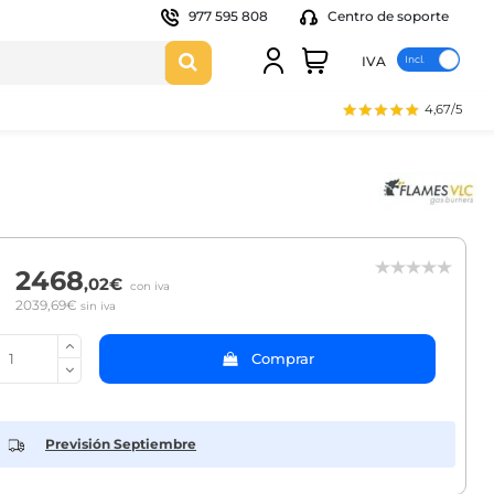
977 595 808
Centro de soporte
IVA
4,67/5
2468
,02€
con iva
2039,69€
sin iva
Comprar
Previsión Septiembre