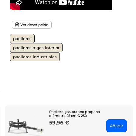
Ver descripción
paelleros
paelleros a gas interior
paelleros industriales
o
Paellero gas butano propano
diámetro 25 cm G-250
59,96 €
Price
Añadir