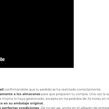
il
confirmándote que tu pedido se ha realizado correctamente.
tamente a los almacenes
para que preparen tu compra. Una vez la age
misma lo haya gestionado, excepto en los pedidos de 24 horas, en los
te en su embalaje original.
n perfectas condiciones
. De no ser así, anota en el albarán de entreg