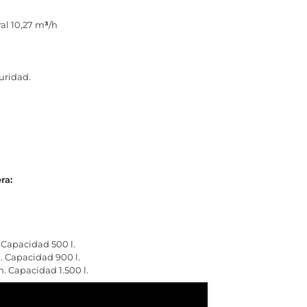
al 10,27 m
³
/h
uridad.
ra:
 Capacidad 500 l.
. Capacidad 900 l.
. Capacidad 1.500 l.