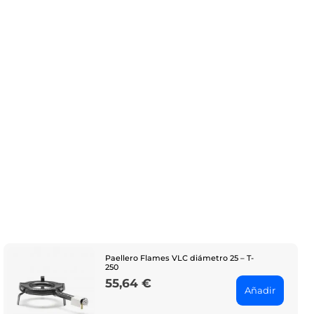
Paellero Flames VLC diámetro 25 – T-
250
55,64 €
Price
Añadir