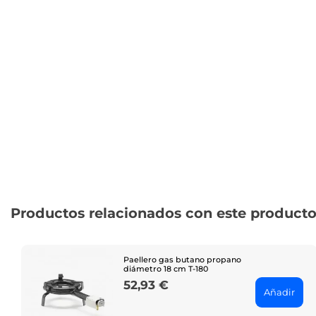
Productos relacionados con este product
Paellero gas butano propano
diámetro 18 cm T-180
52,93 €
Price
Añadir