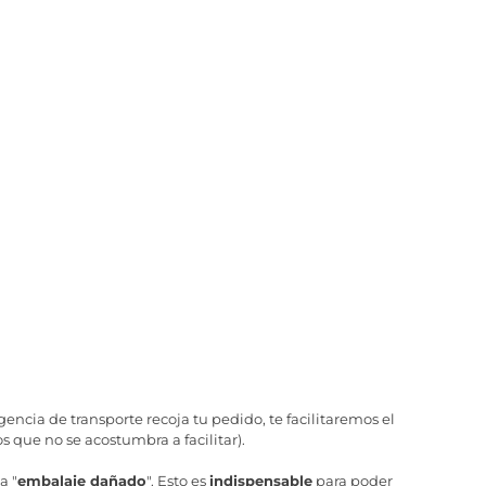
ncia de transporte recoja tu pedido, te facilitaremos el
 que no se acostumbra a facilitar).
a "
embalaje dañado
". Esto es
indispensable
para poder