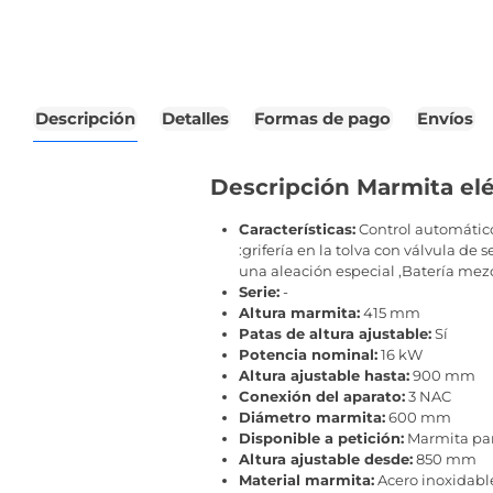
Descripción
Detalles
Formas de pago
Envíos
Descripción Marmita elé
Características:
Control automático
:grifería en la tolva con válvula de
una aleación especial ,Batería mezc
Serie:
-
Altura marmita:
415 mm
Patas de altura ajustable:
Sí
Potencia nominal:
16 kW
Altura ajustable hasta:
900 mm
Conexión del aparato:
3 NAC
Diámetro marmita:
600 mm
Disponible a petición:
Marmita par
Altura ajustable desde:
850 mm
Material marmita:
Acero inoxidabl