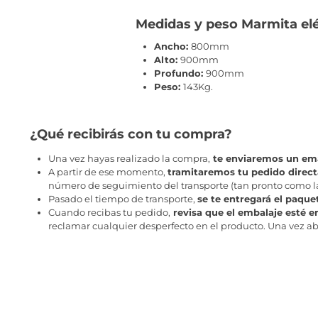
Medidas y peso Marmita elé
Ancho:
800mm
Alto:
900mm
Profundo:
900mm
Peso:
143Kg.
¿Qué recibirás con tu compra?
Una vez hayas realizado la compra,
te enviaremos un ema
A partir de ese momento,
tramitaremos tu pedido direc
número de seguimiento del transporte (tan pronto como la 
Pasado el tiempo de transporte,
se te entregará el paque
Cuando recibas tu pedido,
revisa que el embalaje esté e
reclamar cualquier desperfecto en el producto. Una vez abr