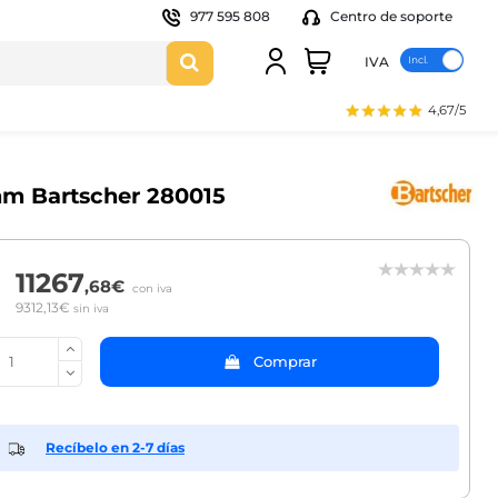
977 595 808
Centro de soporte
IVA
4,67/5
0mm Bartscher 280015
11267
,68€
con iva
9312,13€
sin iva
Comprar
Recíbelo en 2-7 días