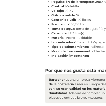
Regulación de la temperatura:
2 n
Control:
Muletilla
Voltaje:
400 V
Grifo de salida:
Sí
Contenido útil:
102 litro(s)
Frecuencia:
50/60 Hz
Toma de agua:
Toma de agua fría 
Capacidad:
113 litro(s)
Material:
Acero inoxidable
Luz indicadora:
Encendido/apagado
Tipo de calentamiento:
Indirecto
Modo de funcionamiento:
Eléctri
Indicación importante:
-
Por qué nos gusta esta mar
Bartscher
es una empresa Alemana f
de la hostelería
. Líder en Europa de
son, su gran calidad en los materia
durabilidad
. Además de comprar un 
plazos de entrega breves y seguros
.