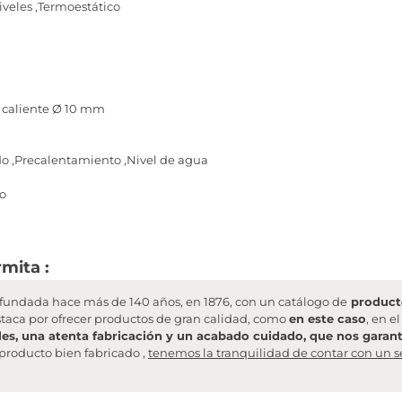
iveles ,Termoestático
y caliente Ø 10 mm
 ,Precalentamiento ,Nivel de agua
co
mita :
undada hace más de 140 años, en 1876, con un catálogo de
producto
staca por ofrecer productos de gran calidad, como
en este caso
, en e
les, una atenta fabricación y un acabado cuidado, que nos garanti
producto bien fabricado ,
tenemos la tranquilidad de contar con un s