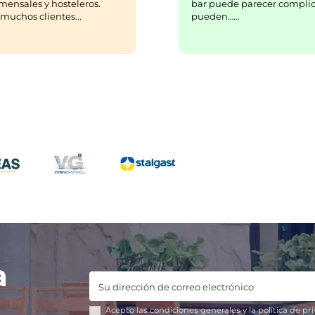
bar puede parecer complic
mensales y hosteleros.
pueden……
uchos clientes...
a
Acepto las
condiciones generales
y la
política de pr