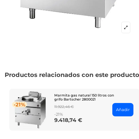
Productos relacionados con este product
Marmita gas natural 150 litros con
grifo Bartscher 2800021
-21%
Regular
11.922,46 €
Añadir
price
-21%
9.418,74 €
Price