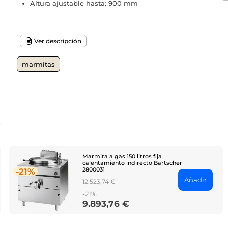
Altura ajustable hasta: 900 mm
Ver descripción
marmitas
o
Marmita a gas 150 litros fija
calentamiento indirecto Bartscher
2800031
-21%
Añadir
Regular
12.523,74 €
price
-21%
9.893,76 €
Price