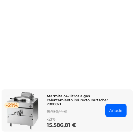
Marmita 342 litros a gas
calentamiento indirecto Bartscher
2800071
-21%
Añadir
Regular
19.730,14 €
price
-21%
15.586,81 €
Price