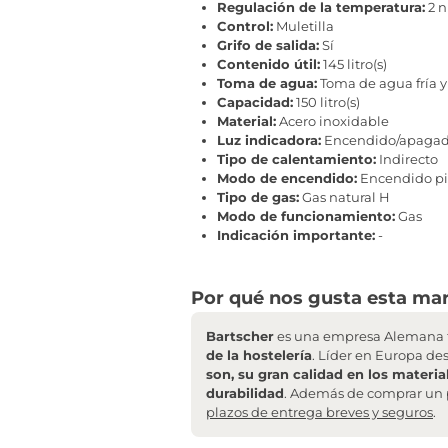
Regulación de la temperatura:
2 n
Control:
Muletilla
Grifo de salida:
Sí
Contenido útil:
145 litro(s)
Toma de agua:
Toma de agua fría 
Capacidad:
150 litro(s)
Material:
Acero inoxidable
Luz indicadora:
Encendido/apagado
Tipo de calentamiento:
Indirecto
Modo de encendido:
Encendido pi
Tipo de gas:
Gas natural H
Modo de funcionamiento:
Gas
Indicación importante:
-
Por qué nos gusta esta mar
Bartscher
es una empresa Alemana f
de la hostelería
. Líder en Europa de
son, su gran calidad en los materia
durabilidad
. Además de comprar un 
plazos de entrega breves y seguros
.