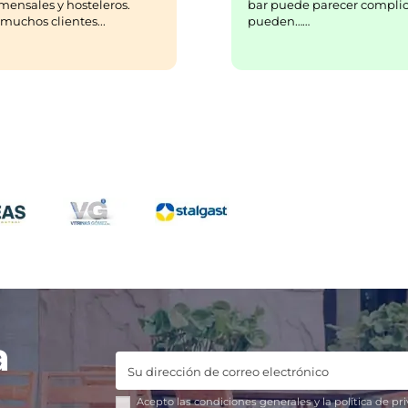
bar puede parecer complic
mensales y hosteleros.
pueden……
uchos clientes...
a
Acepto las
condiciones generales
y la
política de pr