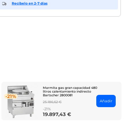
Recíbelo en 2-7 días
Marmita gas gran capacidad 480
litros calentamiento indirecto
Bartscher 2800081
-21%
Añadir
Regular
25.186,62 €
price
-21%
19.897,43 €
Price