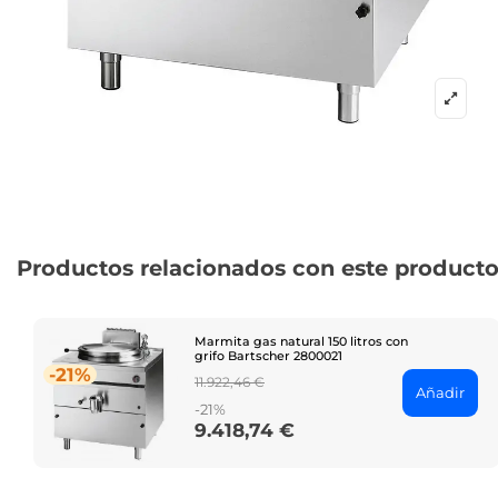
Productos relacionados con este product
Marmita gas natural 150 litros con
grifo Bartscher 2800021
-21%
Regular
11.922,46 €
Añadir
price
-21%
9.418,74 €
Price