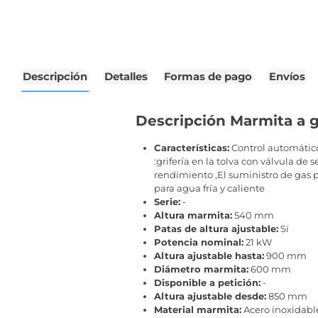
Descripción
Detalles
Formas de pago
Envíos
Descripción Marmita a ga
Características:
Control automático
:grifería en la tolva con válvula d
rendimiento ,El suministro de gas 
para agua fría y caliente
Serie:
-
Altura marmita:
540 mm
Patas de altura ajustable:
Sí
Potencia nominal:
21 kW
Altura ajustable hasta:
900 mm
Diámetro marmita:
600 mm
Disponible a petición:
-
Altura ajustable desde:
850 mm
Material marmita:
Acero inoxidabl