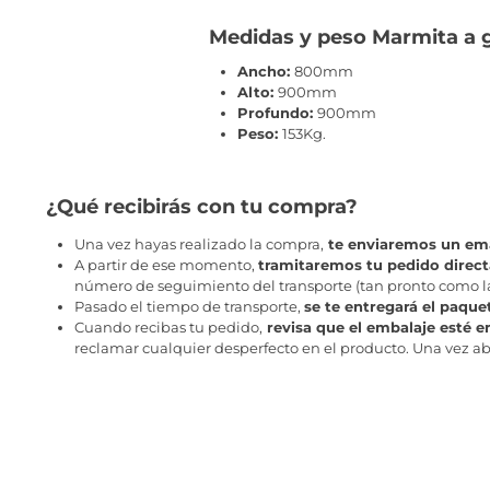
Medidas y peso Marmita a ga
Ancho:
800mm
Alto:
900mm
Profundo:
900mm
Peso:
153Kg.
¿Qué recibirás con tu compra?
Una vez hayas realizado la compra,
te enviaremos un ema
A partir de ese momento,
tramitaremos tu pedido direc
número de seguimiento del transporte (tan pronto como la 
Pasado el tiempo de transporte,
se te entregará el paque
Cuando recibas tu pedido,
revisa que el embalaje esté e
reclamar cualquier desperfecto en el producto. Una vez abr