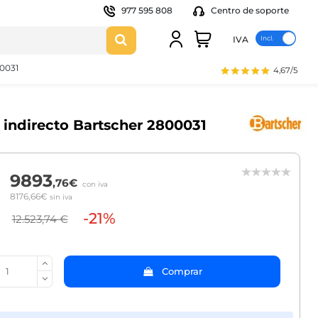
977 595 808
Centro de soporte
IVA
00031
4,67/5
o indirecto Bartscher 2800031
9893
,76€
con iva
8176,66€
sin iva
-21%
12.523,74 €
Comprar