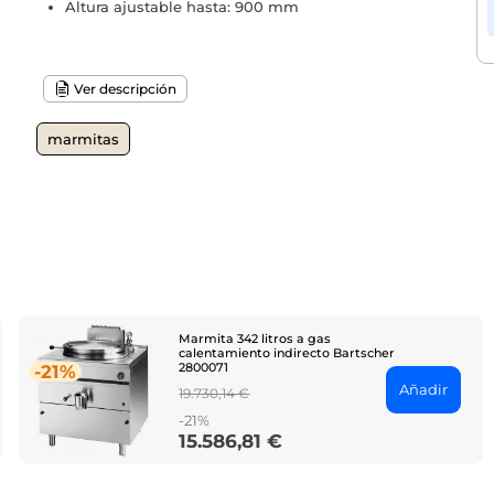
Altura ajustable hasta: 900 mm
Ver descripción
marmitas
o
Marmita 342 litros a gas
calentamiento indirecto Bartscher
2800071
-21%
Añadir
Regular
19.730,14 €
price
-21%
15.586,81 €
Price