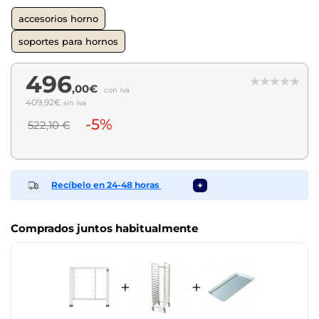
accesorios horno
soportes para hornos
496
,00€
con iva
409,92€
sin iva
-5%
522,10 €
Recíbelo en 24-48 horas
+
Comprados juntos habitualmente
+
+