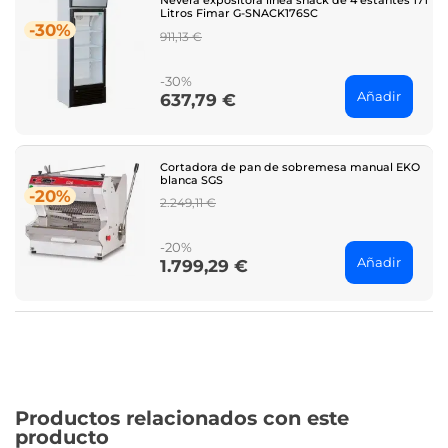
Nevera expositora línea snack de 4 estantes 171
Litros Fimar G-SNACK176SC
-30%
Regular
911,13 €
price
-30%
Añadir
637,79 €
Price
Cortadora de pan de sobremesa manual EKO
blanca SGS
-20%
Regular
2.249,11 €
price
-20%
Añadir
1.799,29 €
Price
Productos relacionados con este
producto