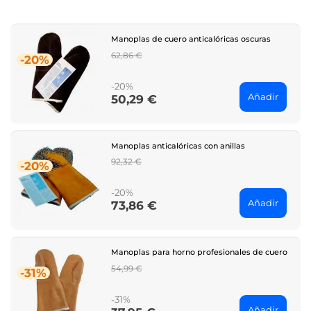
Manoplas de cuero anticalóricas oscuras
Regular
62,86 €
-20%
price
-20%
Añadir
50,29 €
Price
Manoplas anticalóricas con anillas
Regular
92,32 €
-20%
price
-20%
Añadir
73,86 €
Price
Manoplas para horno profesionales de cuero
Regular
54,99 €
-31%
price
-31%
Añadir