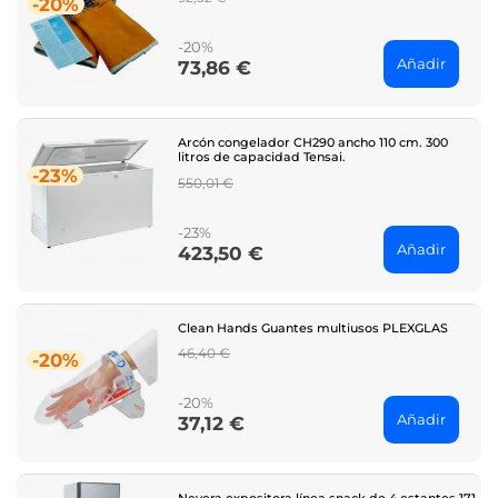
-20%
price
-20%
Añadir
73,86 €
Price
Arcón congelador CH290 ancho 110 cm. 300
litros de capacidad Tensai.
-23%
Regular
550,01 €
price
-23%
Añadir
423,50 €
Price
Clean Hands Guantes multiusos PLEXGLAS
Regular
46,40 €
-20%
price
-20%
Añadir
37,12 €
Price