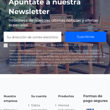
Apúntate a nuestra
Newsletter
Infórmese de nuestras últimas noticias y ofertas
especiales
Suscribirse
Acepto las
condiciones generales
y la
política de privacidad
Responsable:
PepeBar E-Spain S.L.
Finalidad:
Respuesta de consulta, envío de emails
informativos, opiniones de usuarios.
Legitimación:
Su consentimiento.
Destinatarios:
Sus
datos se guardan en los servidores de PepeBar E-Spain SL y asociados, acogido al acuerdo
de seguridad EU-US Privacy.
Derechos:
acceder, rectificar, limitar y suprimir tus
datos.
Información adicional:
Puede consultar la información adicional y detallada sobre
nuestra Política de Privacidad haciendo
click aquí.
Formas de
Nuestra
Su cuenta
Productos
pago seguras
empresa
Datos
Hornos
Entrega y
personales
industriales