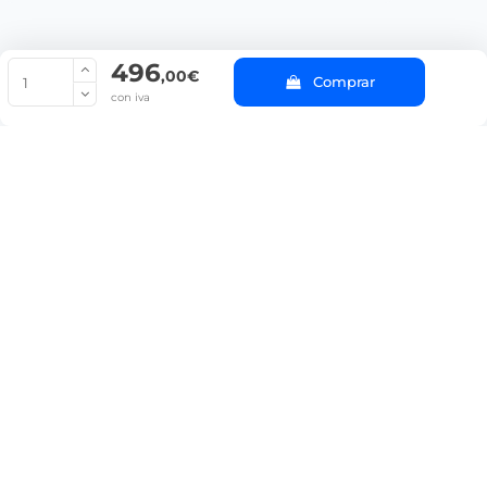
496
© Copyright 2022 PepeBar.com |
Política de cookies |
Aviso legal y
,00€
Comprar
Condiciones generales de compra |
Blog
con iva