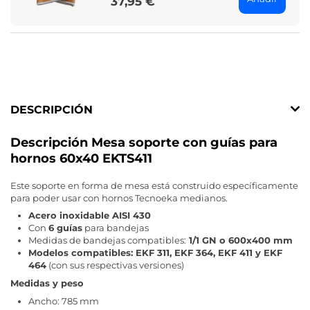
37,95 €
Price
DESCRIPCIÓN
Descripción Mesa soporte con guías para
hornos 60x40 EKTS411
Este soporte en forma de mesa está construido específicamente
para poder usar con hornos Tecnoeka medianos.
Acero inoxidable AISI 430
Con
6 guías
para bandejas
Medidas de bandejas compatibles:
1/1 GN o 600x400 mm
Modelos compatibles: EKF 311, EKF 364, EKF 411 y EKF
464
(con sus respectivas versiones)
Medidas y peso
Ancho: 785 mm