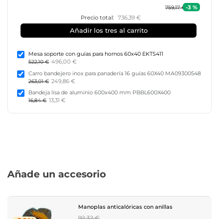
-3 %
759,17 €
Precio total:
736,39 €
Añadir los tres al carrito
Mesa soporte con guías para hornos 60x40 EKTS411
496,00 €
522,10 €
Carro bandejero inox para panadería 16 guías 60X40 MA09300548
249,86 €
263,01 €
Bandeja lisa de aluminio 600x400 mm PBBL600X400
13,31 €
16,84 €
Añade un accesorio
Manoplas anticalóricas con anillas
Regular
92,32 €