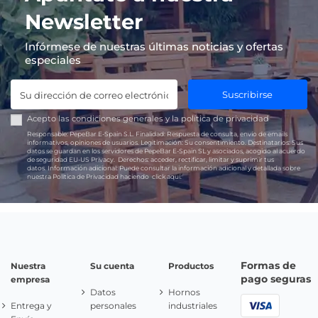
Newsletter
Infórmese de nuestras últimas noticias y ofertas
especiales
Suscribirse
Acepto las
condiciones generales
y la
política de privacidad
Responsable:
PepeBar E-Spain S.L.
Finalidad:
Respuesta de consulta, envío de emails
informativos, opiniones de usuarios.
Legitimación:
Su consentimiento.
Destinatarios:
Sus
datos se guardan en los servidores de PepeBar E-Spain SL y asociados, acogido al acuerdo
de seguridad EU-US Privacy.
Derechos:
acceder, rectificar, limitar y suprimir tus
datos.
Información adicional:
Puede consultar la información adicional y detallada sobre
nuestra Política de Privacidad haciendo
click aquí.
Formas de
Nuestra
Su cuenta
Productos
pago seguras
empresa
Datos
Hornos
Entrega y
personales
industriales