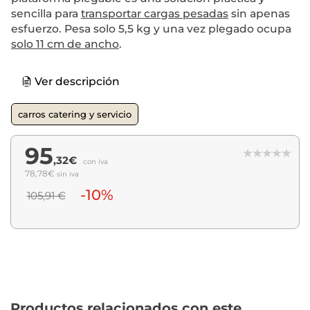
sencilla para
transportar cargas pesadas
sin apenas
esfuerzo. Pesa solo 5,5 kg y una vez plegado ocupa
solo 11 cm de ancho
.
Ver descripción
carros catering y servicio
95
,32€
con iva
78,78€
sin iva
-10%
105,91 €
Productos relacionados con este