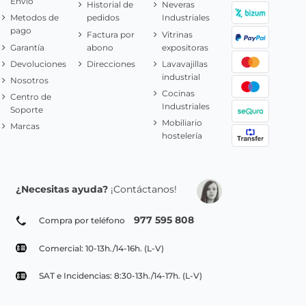
Envío
Historial de
Neveras
Metodos de
pedidos
Industriales
pago
Factura por
Vitrinas
Garantía
abono
expositoras
Devoluciones
Direcciones
Lavavajillas
industrial
Nosotros
Cocinas
Centro de
Industriales
Soporte
Mobiliario
Marcas
hostelería
¿Necesitas ayuda?
¡Contáctanos!
977 595 808
Compra por teléfono
Comercial: 10-13h./14-16h. (L-V)
SAT e Incidencias: 8:30-13h./14-17h. (L-V)