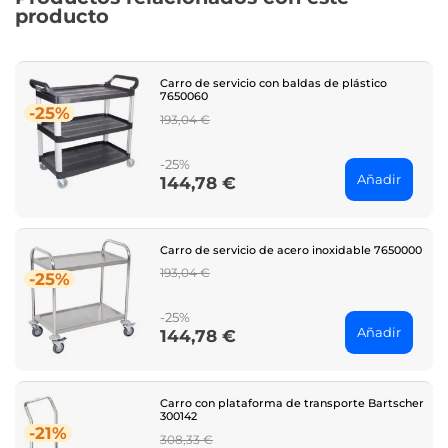
producto
Carro de servicio con baldas de plástico
7650060
-25%
Regular
193,04 €
price
-25%
Añadir
144,78 €
Price
Carro de servicio de acero inoxidable 7650000
Regular
193,04 €
-25%
price
-25%
Añadir
144,78 €
Price
Carro con plataforma de transporte Bartscher
300142
-21%
Regular
308,33 €