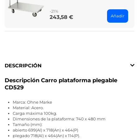
price
-21%
Añadir
243,58 €
Price
DESCRIPCIÓN
Descripción Carro plataforma plegable
CD529
Marca: Ohne Marke
Material: Acero.
Carga máxima 100kg.
Dimensiones de la plataforma: 740 x 480 mm
Tamaño (mm):
abierto 699(Al) x 718(An) x 464(P)
plegado 718(Al) x 464(An) x 114(P).