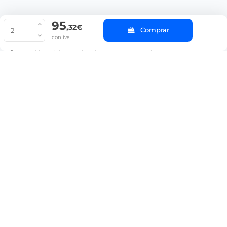
95
© Copyright 2022 PepeBar.com |
Política de cookies |
Aviso legal y
,32€
Comprar
Condiciones generales de compra |
Blog
con iva
La cantidad mínima en el pedido de compra para el producto es 2.