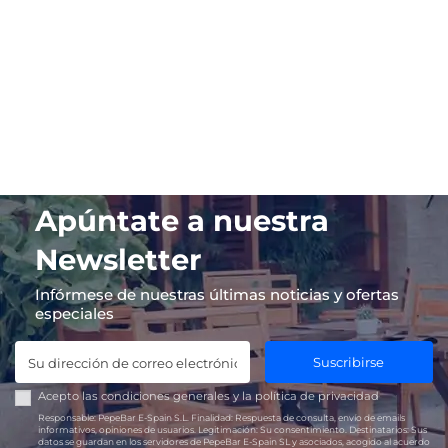
Apúntate a nuestra
Newsletter
Infórmese de nuestras últimas noticias y ofertas
especiales
Suscribirse
Acepto las
condiciones generales
y la
política de privacidad
Responsable:
PepeBar E-Spain S.L.
Finalidad:
Respuesta de consulta, envío de emails
informativos, opiniones de usuarios.
Legitimación:
Su consentimiento.
Destinatarios:
Sus
datos se guardan en los servidores de PepeBar E-Spain SL y asociados, acogido al acuerdo