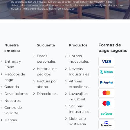
de seguridad EU-US Privacy.
Derechos:
acceder, rectificar, limitar y suprimir tus
datos.
Información adicional:
Puede consultar la información adicional y detallada sobre
nuestra Política de Privacidad haciendo
click aquí.
Formas de
Nuestra
Su cuenta
Productos
pago seguras
empresa
Datos
Hornos
Entrega y
personales
industriales
Envío
Historial de
Neveras
Metodos de
pedidos
Industriales
pago
Factura por
Vitrinas
Garantía
abono
expositoras
Devoluciones
Direcciones
Lavavajillas
industrial
Nosotros
Cocinas
Centro de
Industriales
Soporte
Mobiliario
Marcas
hostelería