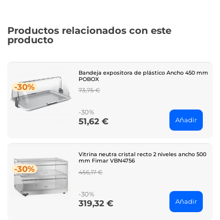
Productos relacionados con este
producto
Bandeja expositora de plástico Ancho 450 mm
POBOX
-30%
Regular
73,75 €
price
-30%
Añadir
51,62 €
Price
Vitrina neutra cristal recto 2 niveles ancho 500
mm Fimar VBN4756
-30%
Regular
456,17 €
price
-30%
Añadir
319,32 €
Price