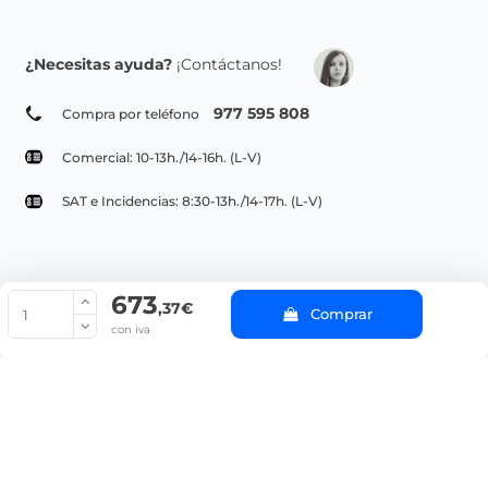
¿Necesitas ayuda?
¡Contáctanos!
977 595 808
Compra por teléfono
Comercial: 10-13h./14-16h. (L-V)
SAT e Incidencias: 8:30-13h./14-17h. (L-V)
673
© Copyright 2022 PepeBar.com |
Política de cookies |
Aviso legal y
,37€
Comprar
Condiciones generales de compra |
Blog
con iva