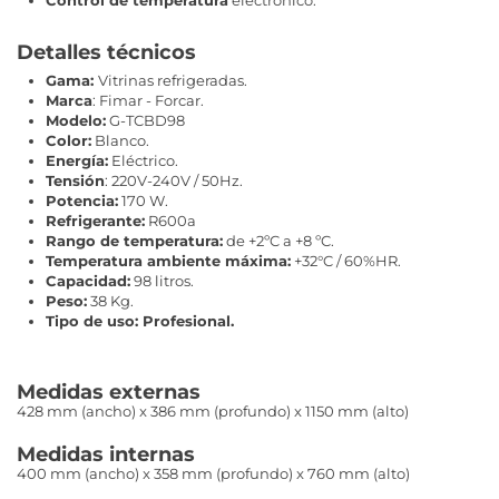
Control de temperatura
electrónico.
Detalles técnicos
Gama:
Vitrinas refrigeradas.
Marca
: Fimar - Forcar.
Modelo:
G-TCBD98
Color:
Blanco.
Energía:
Eléctrico.
Tensión
: 220V-240V / 50Hz.
Potencia:
170 W.
Refrigerante:
R600a
Rango de temperatura:
de +2ºC a +8 ºC.
Temperatura ambiente máxima:
+32°C / 60%HR.
Capacidad:
98 litros.
Peso:
38 Kg.
Tipo de uso: Profesional.
Medidas externas
428 mm (ancho) x 386 mm (profundo) x
1150
mm (alto)
Medidas internas
400 mm (ancho) x 358 mm (profundo) x 760 mm (alto)