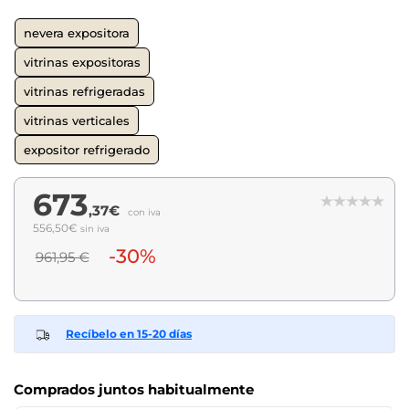
nevera expositora
vitrinas expositoras
vitrinas refrigeradas
vitrinas verticales
expositor refrigerado
673
,37€
con iva
556,50€
sin iva
-30%
961,95 €
Recíbelo en 15-20 días
Comprados juntos habitualmente