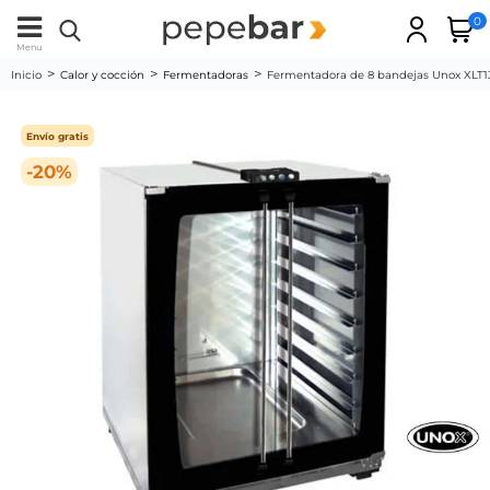
0
Menu
Inicio
Calor y cocción
Fermentadoras
Fermentadora de 8 bandejas Unox XLT1
Envío gratis
-20%