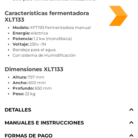
Características fermentadora
XLT133
Modelo:
XFT193 Fermentadora manual
Energía:
eléctrica
Potencia:
1.2 kw (monofásica)
Voltaje:
230v -1N
Bandeja para el agua
Con sistema de Humidificación
Dimensiones XLT133
Altura:
757 mm
Ancho:
600 mm
Profundo:
650 mm
Peso:
22 kg
DETALLES
MANUALES E INSTRUCCIONES
FORMAS DE PAGO