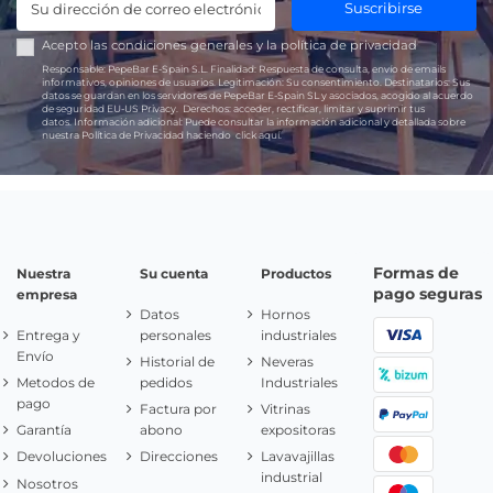
Suscribirse
Acepto las
condiciones generales
y la
política de privacidad
Responsable:
PepeBar E-Spain S.L.
Finalidad:
Respuesta de consulta, envío de emails
informativos, opiniones de usuarios.
Legitimación:
Su consentimiento.
Destinatarios:
Sus
datos se guardan en los servidores de PepeBar E-Spain SL y asociados, acogido al acuerdo
de seguridad EU-US Privacy.
Derechos:
acceder, rectificar, limitar y suprimir tus
datos.
Información adicional:
Puede consultar la información adicional y detallada sobre
nuestra Política de Privacidad haciendo
click aquí.
Formas de
Nuestra
Su cuenta
Productos
pago seguras
empresa
Datos
Hornos
Entrega y
personales
industriales
Envío
Historial de
Neveras
Metodos de
pedidos
Industriales
pago
Factura por
Vitrinas
Garantía
abono
expositoras
Devoluciones
Direcciones
Lavavajillas
industrial
Nosotros