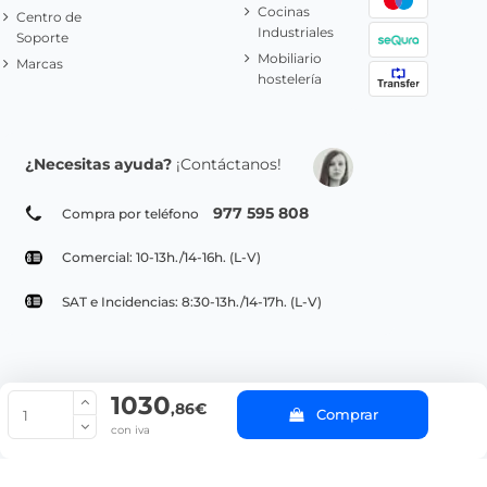
Cocinas
Centro de
Industriales
Soporte
Mobiliario
Marcas
hostelería
¿Necesitas ayuda?
¡Contáctanos!
977 595 808
Compra por teléfono
Comercial: 10-13h./14-16h. (L-V)
SAT e Incidencias: 8:30-13h./14-17h. (L-V)
1030
© Copyright 2022 PepeBar.com |
Política de cookies |
Aviso legal y
,86€
Comprar
Condiciones generales de compra |
Blog
con iva