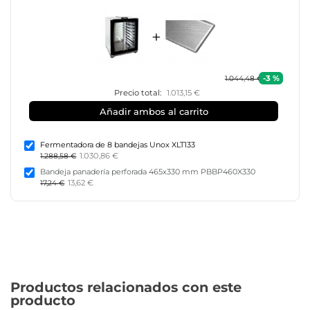
+
-3 %
1.044,48 €
Precio total:
1.013,15 €
Añadir ambos al carrito
Fermentadora de 8 bandejas Unox XLT133
1.030,86 €
1.288,58 €
Bandeja panadería perforada 465x330 mm PBBP460X330
13,62 €
17,24 €
Productos relacionados con este
producto