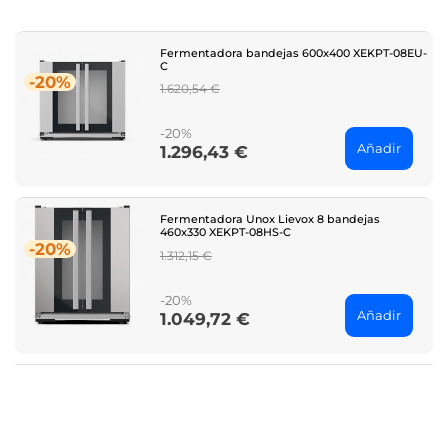
Fermentadora bandejas 600x400 XEKPT-08EU-
C
-20%
Regular
1.620,54 €
price
-20%
Añadir
1.296,43 €
Price
Fermentadora Unox Lievox 8 bandejas
460x330 XEKPT-08HS-C
-20%
Regular
1.312,15 €
price
-20%
Añadir
1.049,72 €
Price