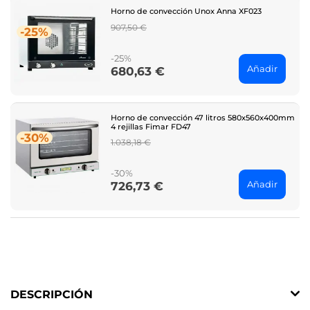
Horno de convección Unox Anna XF023
Regular
907,50 €
-25%
price
-25%
Añadir
680,63 €
Price
Horno de convección 47 litros 580x560x400mm
4 rejillas Fimar FD47
-30%
Regular
1.038,18 €
price
-30%
Añadir
726,73 €
Price
DESCRIPCIÓN