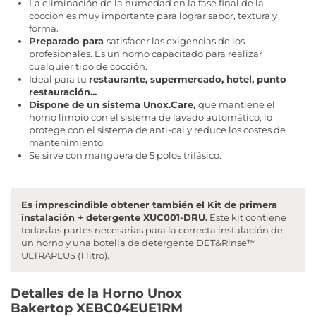
La eliminación de la humedad en la fase final de la
cocción es muy importante para lograr sabor, textura y
forma.
Preparado para
satisfacer las exigencias de los
profesionales. Es un horno capacitado para realizar
cualquier tipo de cocción.
Ideal para tu
restaurante, supermercado, hotel, punto
restauración...
Dispone de un sistema Unox.Care,
que mantiene el
horno limpio con el sistema de lavado automático, lo
protege con el sistema de anti-cal y reduce los costes de
mantenimiento.
Se sirve con manguera de 5 polos trifásico.
Es imprescindible obtener también el Kit de primera
instalación + detergente XUC001-DRU.
Este kit contiene
todas las partes necesarias para la correcta instalación de
un horno y una botella de detergente DET&Rinse™
ULTRAPLUS (1 litro).
Detalles de la Horno Unox
Bakertop XEBC04EUE1RM