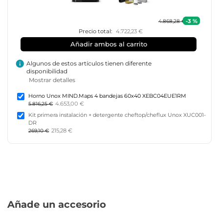
-3 %
4.868,28 €
Precio total:
4.722,23 €
Añadir ambos al carrito
info
Algunos de estos artículos tienen diferente
disponibilidad
Mostrar detalles
Horno Unox MIND.Maps 4 bandejas 60x40 XEBC04EUE1RM
4.653,00 €
5.816,25 €
Kit primera instalación + detergente cheftop/cheflux Unox XUC001-
DR
215,28 €
269,10 €
Añade un accesorio