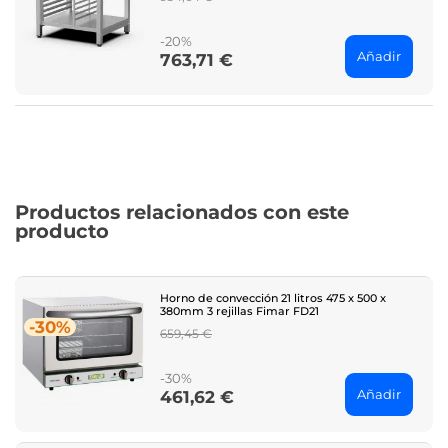
price
-20%
Añadir
763,71 €
Price
Productos relacionados con este
producto
Horno de convección 21 litros 475 x 500 x
380mm 3 rejillas Fimar FD21
-30%
Regular
659,45 €
price
-30%
Añadir
461,62 €
Price