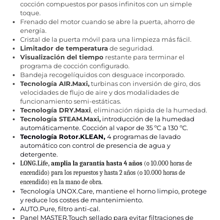
cocción compuestos por pasos infinitos con un simple
toque.
Frenado del motor cuando se abre la puerta, ahorro de
energía.
Cristal de la puerta móvil para una limpieza más fácil.
Limitador de temperatura
de seguridad.
Visualización del tiempo
restante para terminar el
programa de cocción configurado.
Bandeja recogelíquidos con desguace incorporado.
Tecnología AIR.Maxi,
turbinas con inversión de giro, dos
velocidades de flujo de aire y dos modalidades de
funcionamiento semi-estáticas.
Tecnología DRY.Maxi
, eliminación rápida de la humedad.
Tecnología STEAM.Maxi,
introducción de la humedad
automáticamente. Cocción al vapor de 35 ºC a 130 ºC.
Tecnología Rotor.KLEAN,
4 programas de lavado
automático con control de presencia de agua y
detergente.
LONG.Life,
amplia la garantía hasta 4 años
(o 10.000 horas de
encendido) para los repuestos y hasta 2 años (o 10.000 horas de
encendido) en la mano de obra.
Tecnología UNOX.Care, mantiene el horno limpio, protege
y reduce los costes de mantenimiento.
AUTO.Pure, filtro anti-cal.
Panel MASTER.Touch sellado para evitar filtraciones de