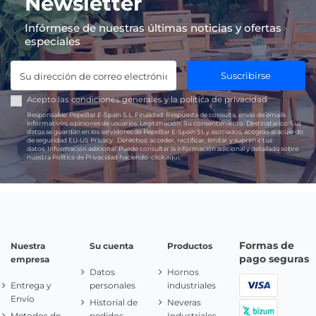
Newsletter
Infórmese de nuestras últimas noticias y ofertas
especiales
Suscribirse
Acepto las
condiciones generales
y la
política de privacidad
Responsable:
PepeBar E-Spain S.L.
Finalidad:
Respuesta de consulta, envío de emails
informativos, opiniones de usuarios.
Legitimación:
Su consentimiento.
Destinatarios:
Sus
datos se guardan en los servidores de PepeBar E-Spain SL y asociados, acogido al acuerdo
de seguridad EU-US Privacy.
Derechos:
acceder, rectificar, limitar y suprimir tus
datos.
Información adicional:
Puede consultar la información adicional y detallada sobre
nuestra Política de Privacidad haciendo
click aquí.
Formas de
Nuestra
Su cuenta
Productos
pago seguras
empresa
Datos
Hornos
Entrega y
personales
industriales
Envío
Historial de
Neveras
Metodos de
pedidos
Industriales