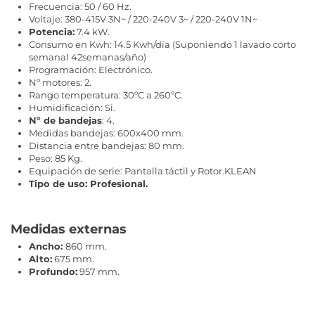
Frecuencia: 50 / 60 Hz.
Voltaje: 380-415V 3N~ / 220-240V 3~ / 220-240V 1N~
Potencia:
7.4 kW.
Consumo en Kwh: 14.5 Kwh/día (Suponiendo 1 lavado corto
semanal 42semanas/año)
Programación: Electrónico.
Nº motores: 2.
Rango temperatura: 30ºC a 260ºC.
Humidificación: Si.
Nº de bandejas
: 4.
Medidas bandejas: 600x400 mm.
Distancia entre bandejas: 80 mm.
Peso: 85 Kg.
Equipación de serie: Pantalla táctil y Rotor.KLEAN
Tipo de uso: Profesional.
Medidas externas
Ancho:
860 mm.
Alto:
675 mm.
Profundo:
957 mm.