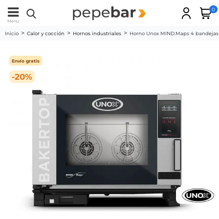
0
Menu
Inicio
Calor y cocción
Hornos industriales
Horno Unox MIND.Maps 4 bandej
Envío gratis
-20%