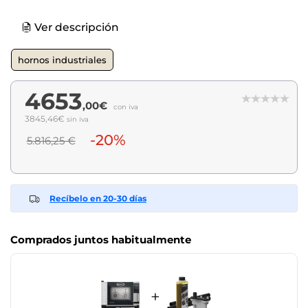
Ver descripción
hornos industriales
4653
,00€
con iva
3845,46€
sin iva
-20%
5.816,25 €
Recíbelo en 20-30 días
Comprados juntos habitualmente
+