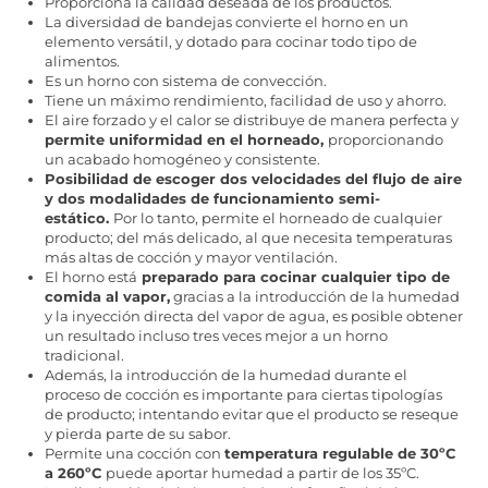
Proporciona la calidad deseada de los productos.
La diversidad de bandejas convierte el horno en un
elemento versátil, y dotado para cocinar todo tipo de
alimentos.
Es un horno con sistema de convección.
Tiene un máximo rendimiento, facilidad de uso y ahorro.
El aire forzado y el calor se distribuye de manera perfecta y
permite uniformidad en el horneado,
proporcionando
un acabado homogéneo y consistente.
Posibilidad de escoger dos velocidades del flujo de aire
y dos modalidades de funcionamiento semi-
estático.
Por lo tanto, permite el horneado de cualquier
producto; del más delicado, al que necesita temperaturas
más altas de cocción y mayor ventilación.
El horno está
preparado para cocinar cualquier tipo de
comida al vapor,
gracias a la introducción de la humedad
y la inyección directa del vapor de agua, es posible obtener
un resultado incluso tres veces mejor a un horno
tradicional.
Además, la introducción de la humedad durante el
proceso de cocción es importante para ciertas tipologías
de producto; intentando evitar que el producto se reseque
y pierda parte de su sabor.
Permite una cocción con
temperatura regulable de 30ºC
a 260ºC
puede aportar humedad a partir de los 35ºC.