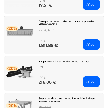
-21%
Añadir
17,51 €
Price
Campana con condensador incorporado
XEBHC-HCEU
-20%
Regular
2.264,82 €
price
-20%
Añadir
1.811,85 €
Price
Kit primera instalación horno XUC001
Regular
271,08 €
-20%
price
-20%
Añadir
216,86 €
Price
Soporte alto para horno Unox Mind.Maps
XWARC-07EF-H
-20%
Regular
954,64 €