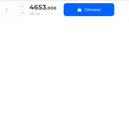
4653
© Copyright 2022 PepeBar.com |
Política de cookies |
Aviso legal y
,00€
Comprar
Condiciones generales de compra |
Blog
con iva