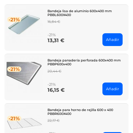
Bandeja lisa de aluminio 600x400 mm
PBBL600X400
-21%
Regular
16,84 €
price
-21%
Añadir
13,31 €
Price
Bandeja panadería perforada 600x400 mm
PBBP600x400
-21%
Regular
20,44 €
price
-21%
Añadir
16,15 €
Price
Bandeja para horno de rejilla 600 x 400
PBBR600X400
-21%
Regular
22,17 €
price