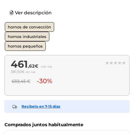
Ver descripción
hornos de convección
hornos industriales
hornos pequeños
461
,62€
con iva
381,50€
sin iva
-30%
659,45 €
Recíbelo en 7-15 días
Comprados juntos habitualmente