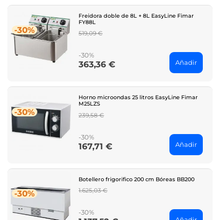
Freidora doble de 8L + 8L EasyLine Fimar
FY88L
-30%
Regular
519,09 €
price
-30%
Añadir
363,36 €
Price
Horno microondas 25 litros EasyLine Fimar
M25LZS
-30%
Regular
239,58 €
price
-30%
Añadir
167,71 €
Price
Botellero frigorifico 200 cm Bóreas BB200
Regular
1.625,03 €
-30%
price
-30%
Añadir