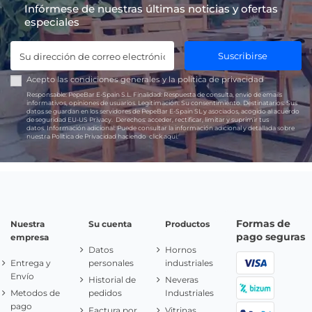
Infórmese de nuestras últimas noticias y ofertas
especiales
Suscribirse
Acepto las
condiciones generales
y la
política de privacidad
Responsable:
PepeBar E-Spain S.L.
Finalidad:
Respuesta de consulta, envío de emails
informativos, opiniones de usuarios.
Legitimación:
Su consentimiento.
Destinatarios:
Sus
datos se guardan en los servidores de PepeBar E-Spain SL y asociados, acogido al acuerdo
de seguridad EU-US Privacy.
Derechos:
acceder, rectificar, limitar y suprimir tus
datos.
Información adicional:
Puede consultar la información adicional y detallada sobre
nuestra Política de Privacidad haciendo
click aquí.
Formas de
Nuestra
Su cuenta
Productos
pago seguras
empresa
Datos
Hornos
Entrega y
personales
industriales
Envío
Historial de
Neveras
Metodos de
pedidos
Industriales
pago
Factura por
Vitrinas