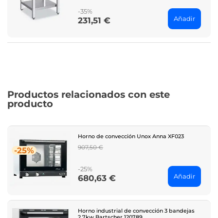
-35%
Añadir
231,51 €
Price
Productos relacionados con este
producto
Horno de convección Unox Anna XF023
Regular
907,50 €
-25%
price
-25%
Añadir
680,63 €
Price
Horno industrial de convección 3 bandejas
2,7kw Bartscher 120789