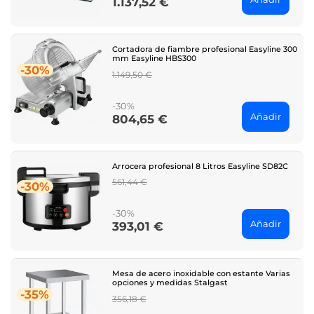
1.137,52 €
Price
Cortadora de fiambre profesional Easyline 300
mm Easyline HBS300
-30%
Regular
1.149,50 €
price
-30%
Añadir
804,65 €
Price
Arrocera profesional 8 Litros Easyline SD82C
Regular
561,44 €
-30%
price
-30%
Añadir
393,01 €
Price
Mesa de acero inoxidable con estante Varias
opciones y medidas Stalgast
-35%
Regular
356,18 €
price