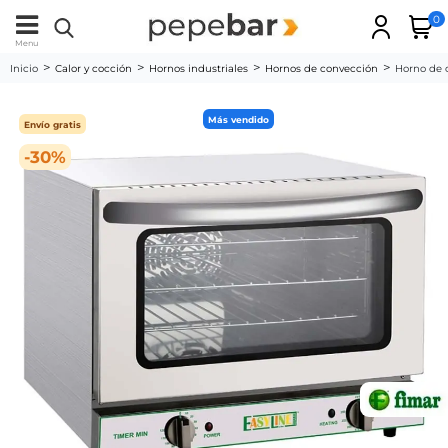
0
Menu
Inicio
Calor y cocción
Hornos industriales
Hornos de convección
Horno de c
Más vendido
Envío gratis
-30%