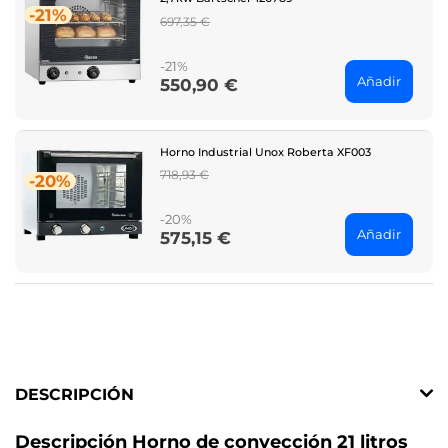
-21%
Regular
697,35 €
price
-21%
Añadir
550,90 €
Price
Horno Industrial Unox Roberta XF003
Regular
718,93 €
-20%
price
-20%
Añadir
575,15 €
Price
DESCRIPCIÓN
Descripción Horno de convección 21 litros