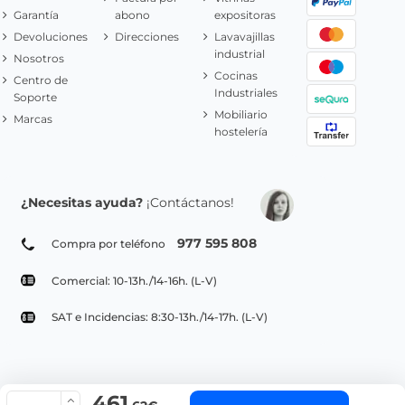
Garantía
abono
expositoras
Devoluciones
Direcciones
Lavavajillas
industrial
Nosotros
Cocinas
Centro de
Industriales
Soporte
Mobiliario
Marcas
hostelería
¿Necesitas ayuda?
¡Contáctanos!
977 595 808
Compra por teléfono
Comercial: 10-13h./14-16h. (L-V)
SAT e Incidencias: 8:30-13h./14-17h. (L-V)
461
© Copyright 2022 PepeBar.com |
Política de cookies |
Aviso legal y