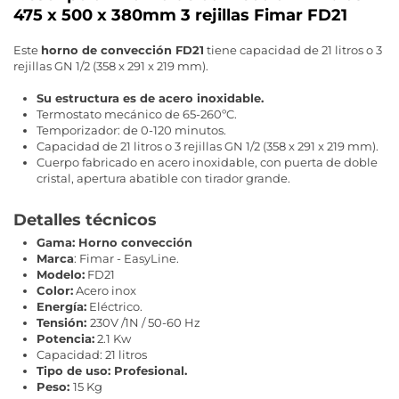
475 x 500 x 380mm 3 rejillas Fimar FD21
Este
horno de convección FD21
tiene capacidad de 21 litros o 3
rejillas GN 1/2 (358 x 291 x 219 mm).
Su estructura es de acero inoxidable.
Termostato mecánico de 65-260ºC.
Temporizador: de 0-120 minutos.
Capacidad de 21 litros o 3 rejillas GN 1/2 (358 x 291 x 219 mm).
Cuerpo fabricado en acero inoxidable, con puerta de doble
cristal, apertura abatible con tirador grande.
Detalles técnicos
Gama: Horno convección
Marca
: Fimar - EasyLine.
Modelo:
FD21
Color:
Acero inox
Energía:
Eléctrico.
Tensión:
230V /1N / 50-60 Hz
Potencia:
2.1 Kw
Capacidad: 21 litros
Tipo de uso: Profesional.
Peso:
15 Kg