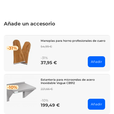
Añade un accesorio
Manoplas para horno profesionales de cuero
Regular
54,99 €
-31%
price
-31%
Añadir
37,95 €
Price
Estantería para microondas de acero
Inoxidable Vogue CB912
-10%
Regular
221,66 €
price
-10%
Añadir
199,49 €
Price