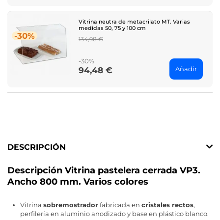
Vitrina neutra de metacrilato MT. Varias
medidas 50, 75 y 100 cm
-30%
Regular
134,98 €
price
-30%
Añadir
94,48 €
Price
DESCRIPCIÓN
Descripción Vitrina pastelera cerrada VP3.
Ancho 800 mm. Varios colores
Vitrina
sobremostrador
fabricada en
cristales rectos
,
perfilería en aluminio anodizado y base en plástico blanco.