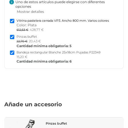
info
Uno de estos artículos puede elegirse con diferentes
opciones
Mostrar detalles
Vitrina pastelera cerrada VP3. Ancho 800 mm. Varios colores
Color: Plata
428,77 €
612,53 €
Pinzas buffet
20,43 €
22,70 €
Cantidad mínima obligatoria: 5
Bandeja rectangular Blanche 25x18cm Pujadas P22349
15,20 €
Cantidad mínima obligatoria: 6
Añade un accesorio
Pinzas buffet