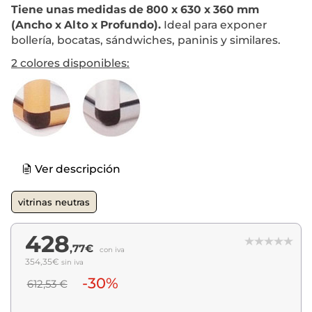
Tiene unas medidas de 800 x 630 x 360 mm
(Ancho x Alto x Profundo).
Ideal para exponer
bollería, bocatas, sándwiches, paninis y similares.
2 colores disponibles:
Ver descripción
vitrinas neutras
428
,77€
con iva
354,35€
sin iva
-30%
612,53 €