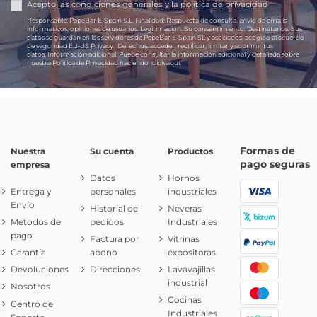
Acepto las
condiciones generales
y la
política de privacidad
Responsable:
PepeBar E-Spain S.L.
Finalidad:
Respuesta de consulta, envío de emails
informativos, opiniones de usuarios.
Legitimación:
Su consentimiento.
Destinatarios:
Sus
datos se guardan en los servidores de PepeBar E-Spain SL y asociados, acogido al acuerdo
de seguridad EU-US Privacy.
Derechos:
acceder, rectificar, limitar y suprimir tus
datos.
Información adicional:
Puede consultar la información adicional y detallada sobre
nuestra Política de Privacidad haciendo
click aquí.
Formas de
Nuestra
Su cuenta
Productos
pago seguras
empresa
Datos
Hornos
Entrega y
personales
industriales
Envío
Historial de
Neveras
Metodos de
pedidos
Industriales
pago
Factura por
Vitrinas
Garantía
abono
expositoras
Devoluciones
Direcciones
Lavavajillas
industrial
Nosotros
Cocinas
Centro de
Industriales