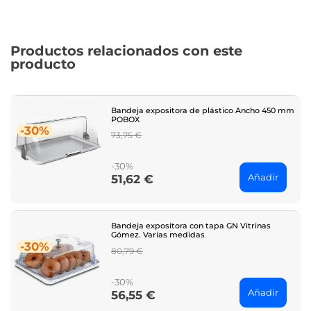
Productos relacionados con este
producto
Bandeja expositora de plástico Ancho 450 mm
POBOX
-30%
Regular
73,75 €
price
-30%
Añadir
51,62 €
Price
Bandeja expositora con tapa GN Vitrinas
Gómez. Varias medidas
-30%
Regular
80,79 €
price
-30%
Añadir
56,55 €
Price