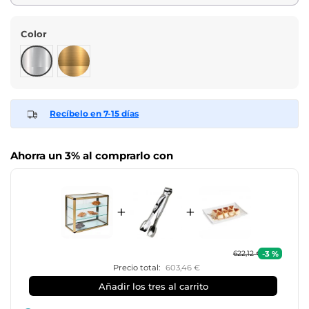
Color
Plata
Oro
Recíbelo en 7-15 días
Ahorra un 3% al comprarlo con
+
+
-3 %
622,12 €
Precio total:
603,46 €
Añadir los tres al carrito