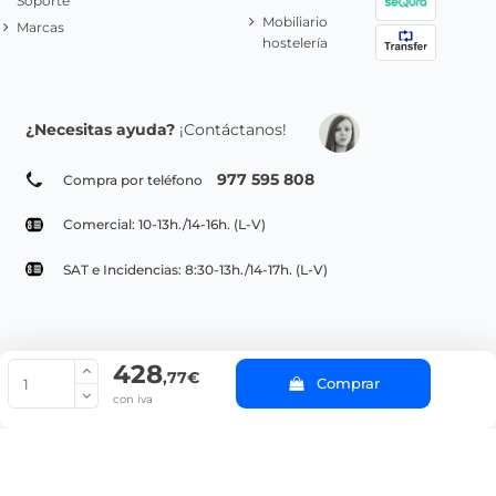
Soporte
Mobiliario
Marcas
hostelería
¿Necesitas ayuda?
¡Contáctanos!
977 595 808
Compra por teléfono
Comercial: 10-13h./14-16h. (L-V)
SAT e Incidencias: 8:30-13h./14-17h. (L-V)
428
© Copyright 2022 PepeBar.com |
Política de cookies |
Aviso legal y
,77€
Comprar
Condiciones generales de compra |
Blog
con iva