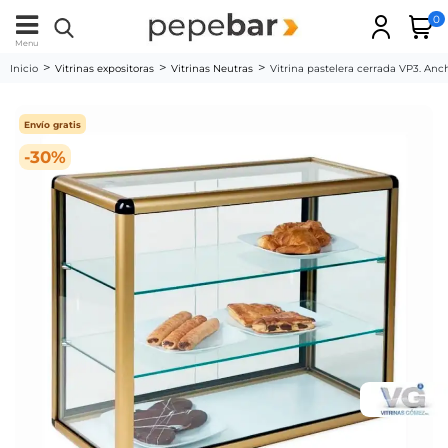
0
Menu
Inicio
Vitrinas expositoras
Vitrinas Neutras
Vitrina pastelera cerrada VP3. An
Envío gratis
-30%