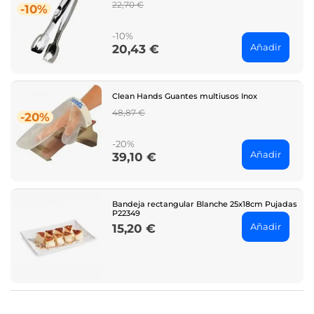
Regular
22,70 €
-10%
price
-10%
Añadir
20,43 €
Price
Clean Hands Guantes multiusos Inox
Regular
48,87 €
-20%
price
-20%
Añadir
39,10 €
Price
Bandeja rectangular Blanche 25x18cm Pujadas
P22349
Añadir
15,20 €
Price