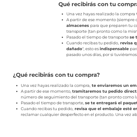
Qué recibirás con tu compr
Una vez hayas realizado la compra
A partir de ese momento (siempre q
almacenes
para que preparen tu co
transporte (tan pronto como la mism
Pasado el tiempo de transporte
se 
Cuando recibas tu pedido,
revisa q
dañado
", esto es
indispensable
par
pasado unos días, por si tuviéramos
¿Qué recibirás con tu compra?
Una vez hayas realizado la compra,
te enviaremos un ema
A partir de ese momento,
tramitaremos tu pedido direc
número de seguimiento del transporte (tan pronto como la 
Pasado el tiempo de transporte,
se te entregará el paque
Cuando recibas tu pedido,
revisa que el embalaje esté e
reclamar cualquier desperfecto en el producto. Una vez abr