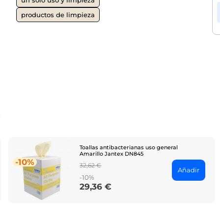
productos de limpieza
o
Toallas antibacterianas uso general
Amarillo Jantex DN845
-10%
Regular
32,62 €
Añadir
price
-10%
29,36 €
Price