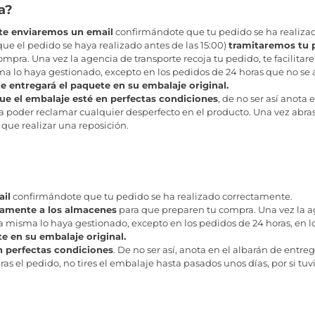
a?
te enviaremos un email
confirmándote que tu pedido se ha realiza
ue el pedido se haya realizado antes de las 15:00)
tramitaremos tu 
mpra. Una vez la agencia de transporte recoja tu pedido, te facilit
a lo haya gestionado, excepto en los pedidos de 24 horas que no se a
te entregará el paquete en su embalaje original.
ue el embalaje esté en perfectas condiciones
, de no ser así anota 
a poder reclamar cualquier desperfecto en el producto. Una vez abras 
 que realizar una reposición.
il
confirmándote que tu pedido se ha realizado correctamente.
tamente a los almacenes
para que preparen tu compra. Una vez la age
misma lo haya gestionado, excepto en los pedidos de 24 horas, en los
te en su embalaje original.
n perfectas condiciones
. De no ser así, anota en el albarán de entreg
as el pedido, no tires el embalaje hasta pasados unos días, por si tuv