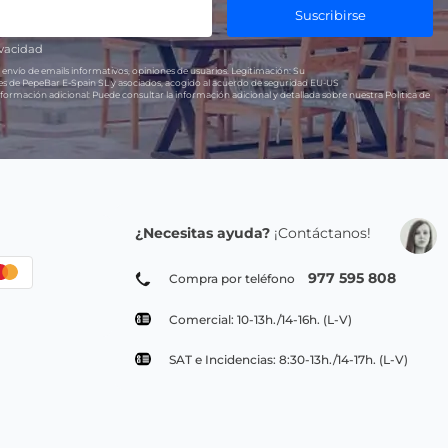
Suscribirse
ivacidad
 envío de emails informativos, opiniones de usuarios.
Legitimación:
Su
res de PepeBar E-Spain SL y asociados, acogido al acuerdo de seguridad EU-US
formación adicional:
Puede consultar la información adicional y detallada sobre nuestra Política de
¿Necesitas ayuda?
¡Contáctanos!
977 595 808
Compra por teléfono
Comercial: 10-13h./14-16h. (L-V)
SAT e Incidencias: 8:30-13h./14-17h. (L-V)