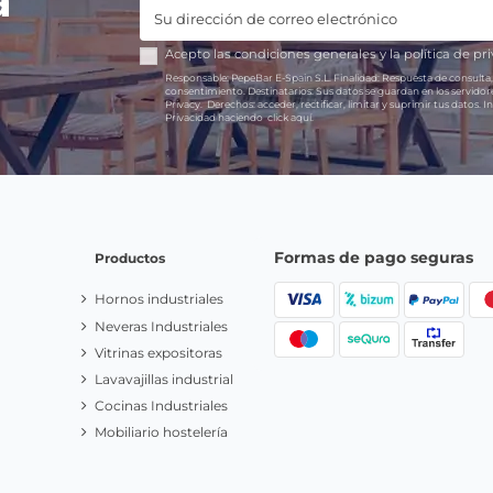
a
Acepto las
condiciones generales
y la
política de pr
Responsable:
PepeBar E-Spain S.L.
Finalidad:
Respuesta de consulta,
consentimiento.
Destinatarios:
Sus datos se guardan en los servido
Privacy.
Derechos:
acceder, rectificar, limitar y suprimir tus datos.
In
Privacidad haciendo
click aquí.
Formas de pago seguras
Productos
Hornos industriales
Neveras Industriales
Vitrinas expositoras
Lavavajillas industrial
Cocinas Industriales
Mobiliario hostelería