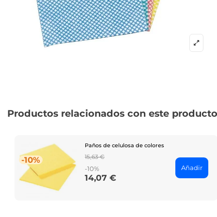
Productos relacionados con este product
Paños de celulosa de colores
Regular
15,63 €
-10%
price
Añadir
-10%
14,07 €
Price