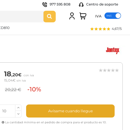
977 595 808
Centro de soporte
IVA
 CD810
4,67/5
18
,20€
con iva
15,04€
sin iva
-10%
20,22 €
Avísame cuando llegue
La cantidad mínima en el pedido de compra para el producto es 10.