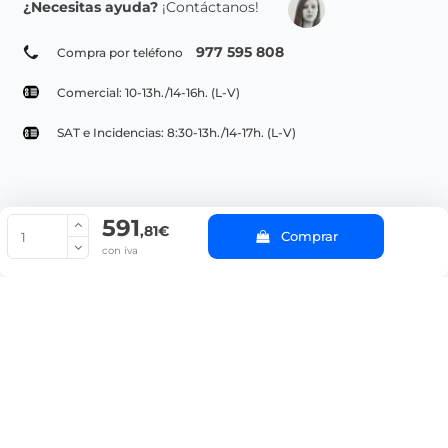
¿Necesitas ayuda?
¡Contáctanos!
977 595 808
Compra por teléfono
Comercial: 10-13h./14-16h. (L-V)
SAT e Incidencias: 8:30-13h./14-17h. (L-V)
591
© Copyright 2022 PepeBar.com |
Política de cookies |
Aviso legal y
,81€
Comprar
Condiciones generales de compra |
Blog
con iva