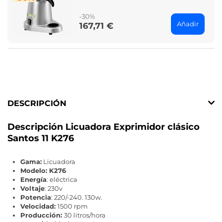
price
-30%
Añadir
167,71 €
Price
DESCRIPCIÓN
Descripción Licuadora Exprimidor clásico
Santos 11 K276
Gama:
Licuadora
Modelo: K276
Energía
: eléctrica
Voltaje
: 230v
Potencia
: 220/-240. 130w.
Velocidad:
1500 rpm
Producción:
30 litros/hora