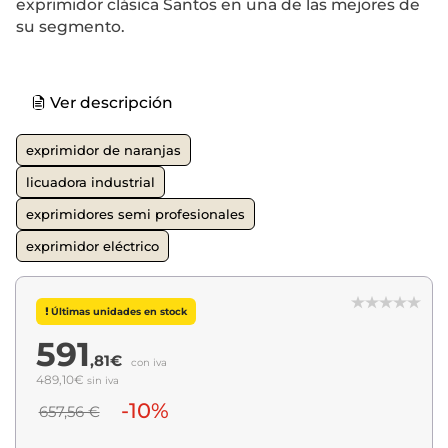
exprimidor clásica Santos en una de las mejores de
su segmento.
Ver descripción
exprimidor de naranjas
licuadora industrial
exprimidores semi profesionales
exprimidor eléctrico
Últimas unidades en stock
591
,81€
con iva
489,10€
sin iva
-10%
657,56 €