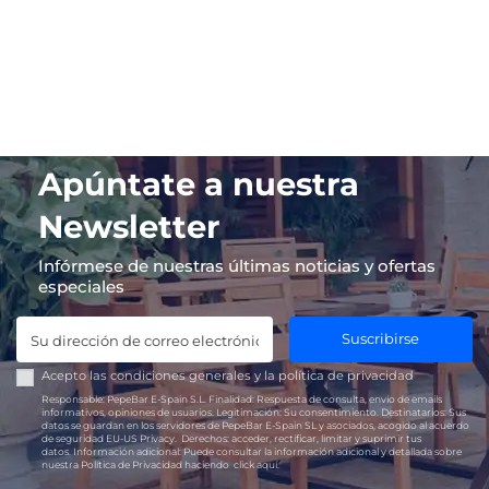
Apúntate a nuestra
Newsletter
Infórmese de nuestras últimas noticias y ofertas
especiales
Suscribirse
Acepto las
condiciones generales
y la
política de privacidad
Responsable:
PepeBar E-Spain S.L.
Finalidad:
Respuesta de consulta, envío de emails
informativos, opiniones de usuarios.
Legitimación:
Su consentimiento.
Destinatarios:
Sus
datos se guardan en los servidores de PepeBar E-Spain SL y asociados, acogido al acuerdo
de seguridad EU-US Privacy.
Derechos:
acceder, rectificar, limitar y suprimir tus
datos.
Información adicional:
Puede consultar la información adicional y detallada sobre
nuestra Política de Privacidad haciendo
click aquí.