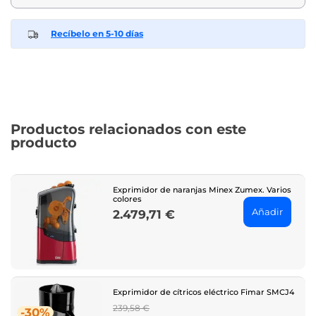
Recíbelo en 5-10 días
Productos relacionados con este
producto
Exprimidor de naranjas Minex Zumex. Varios
colores
Añadir
2.479,71 €
Price
Exprimidor de cítricos eléctrico Fimar SMCJ4
Regular
239,58 €
-30%