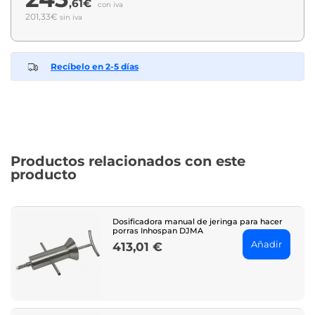
,61€
con iva
201,33€
sin iva
Recíbelo en 2-5 días
Productos relacionados con este
producto
Dosificadora manual de jeringa para hacer
porras Inhospan DJMA
Añadir
413,01 €
Price