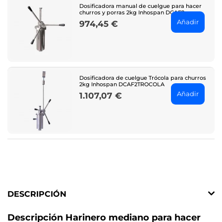
Dosificadora manual de cuelgue para hacer
churros y porras 2kg Inhospan DCAF2
Añadir
974,45 €
Price
Dosificadora de cuelgue Trócola para churros
2kg Inhospan DCAF2TROCOLA
Añadir
1.107,07 €
Price
DESCRIPCIÓN
Descripción Harinero mediano para hacer