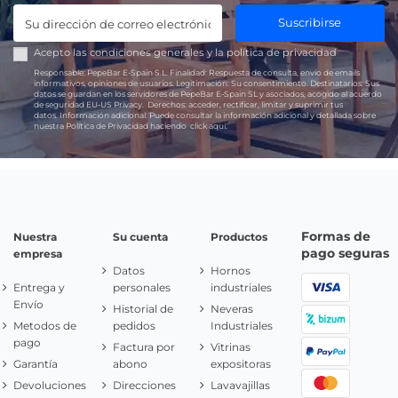
Suscribirse
Acepto las
condiciones generales
y la
política de privacidad
Responsable:
PepeBar E-Spain S.L.
Finalidad:
Respuesta de consulta, envío de emails
informativos, opiniones de usuarios.
Legitimación:
Su consentimiento.
Destinatarios:
Sus
datos se guardan en los servidores de PepeBar E-Spain SL y asociados, acogido al acuerdo
de seguridad EU-US Privacy.
Derechos:
acceder, rectificar, limitar y suprimir tus
datos.
Información adicional:
Puede consultar la información adicional y detallada sobre
nuestra Política de Privacidad haciendo
click aquí.
Formas de
Nuestra
Su cuenta
Productos
pago seguras
empresa
Datos
Hornos
Entrega y
personales
industriales
Envío
Historial de
Neveras
Metodos de
pedidos
Industriales
pago
Factura por
Vitrinas
Garantía
abono
expositoras
Devoluciones
Direcciones
Lavavajillas