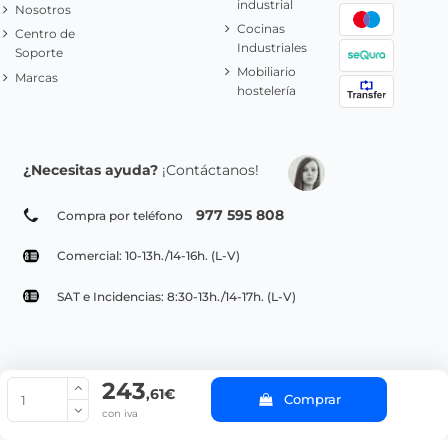
industrial
Nosotros
Cocinas
Centro de
Industriales
Soporte
Mobiliario
Marcas
hostelería
¿Necesitas ayuda?
¡Contáctanos!
977 595 808
Compra por teléfono
Comercial: 10-13h./14-16h. (L-V)
SAT e Incidencias: 8:30-13h./14-17h. (L-V)
243
© Copyright 2022 PepeBar.com |
Política de cookies |
Aviso legal y
,61€
Comprar
Condiciones generales de compra |
Blog
con iva