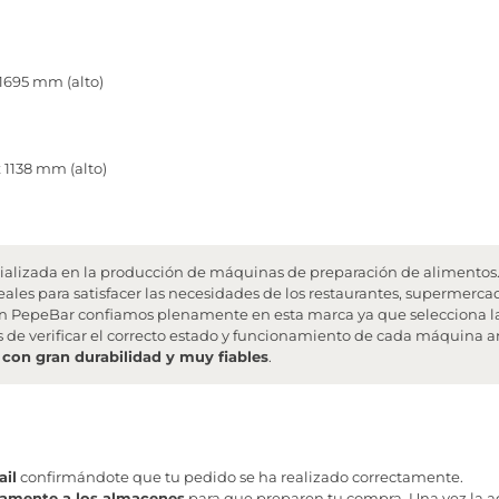
1695 mm (alto)
1138 mm (alto)
ializada en la producción de máquinas de preparación de alimentos. 
eales para satisfacer las necesidades de los restaurantes, supermerca
. En PepeBar confiamos plenamente en esta marca ya que selecciona l
 de verificar el correcto estado y funcionamiento de cada máquina an
 con gran durabilidad y muy fiables
.
il
confirmándote que tu pedido se ha realizado correctamente.
tamente a los almacenes
para que preparen tu compra. Una vez la age