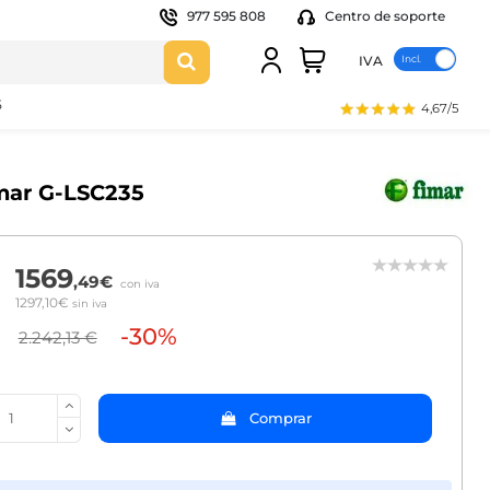
977 595 808
Centro de soporte
IVA
5
4,67/5
Fimar G-LSC235
1569
,49€
con iva
1297,10€
sin iva
-30%
2.242,13 €
Comprar