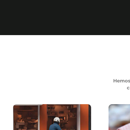
Hemos 
c