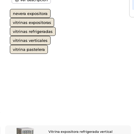
nevera expositora
vitrinas expositoras
vitrinas refrigeradas
vitrinas verticales
vitrina pastelera
o
Vitrina expositora refrigerada vertical