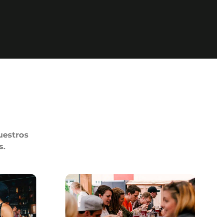
uestros
s.