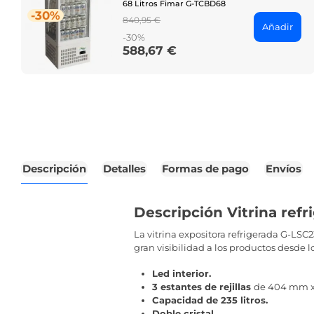
68 Litros Fimar G-TCBD68
-30%
Regular
840,95 €
Añadir
price
-30%
588,67 €
Price
Descripción
Detalles
Formas de pago
Envíos
Descripción Vitrina refr
La vitrina expositora refrigerada G-LSC
gran visibilidad a los productos desde lo
Led interior.
3
estantes de rejillas
de 404 mm x
Capacidad de 235 litros.
Doble cristal.