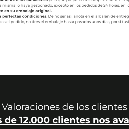
misma lo haya gestionado, excepto en los pedidos de 24 horas, en los
te en su embalaje original.
n perfectas condiciones
. De no ser así, anota en el albarán de entreg
as el pedido, no tires el embalaje hasta pasados unos días, por si tuv
Valoraciones de los clientes
 de 12.000 clientes nos ava