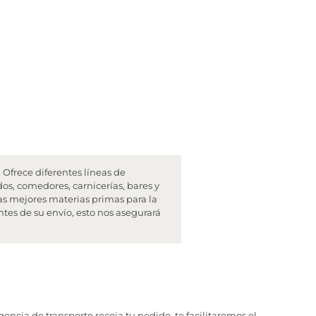
Ofrece diferentes líneas de
dos, comedores, carnicerías, bares y
as mejores materias primas para la
tes de su envío, esto nos asegurará
ncia de transporte recoja tu pedido, te facilitaremos el