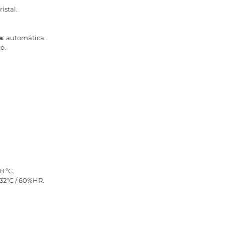
istal.
a
: automática.
o.
8 ºC.
32°C / 60%HR.