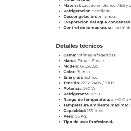
Material:
Lacado en blanco, ABS y cr
Refrigeración
: ventilada.
Descongelación:
en reposo
Evaporación del agua condensad
Control de temperatura
electrónic
Detalles técnicos
Gama:
Vitrinas refrigeradas.
Marca
: Fimar - Forcar.
Modelo:
G-LSC235
Color:
Blanco.
Energía:
Eléctrico.
Tensión
: 220V-240V / 50Hz.
Potencia:
260 W.
Refrigerante:
R290
Rango de temperatura:
de +2ºC a +
Temperatura ambiente máxima:
+
Capacidad:
235 litros.
Peso:
96 Kg.
Tipo de uso: Profesional.