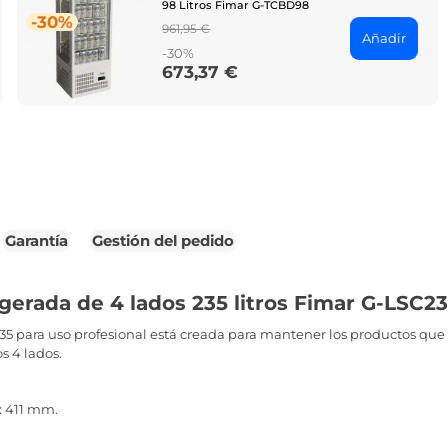
98 Litros Fimar G-TCBD98
-30%
Regular
961,95 €
Añadir
price
-30%
673,37 €
Price
Garantía
Gestión del pedido
igerada de 4 lados 235 litros Fimar G-LSC2
235 para uso profesional está creada para mantener los productos que 
s 4 lados.
 411 mm.