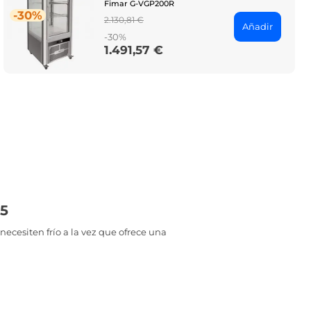
Fimar G-VGP200R
-30%
Regular
2.130,81 €
Añadir
price
-30%
1.491,57 €
Price
35
necesiten frío a la vez que ofrece una