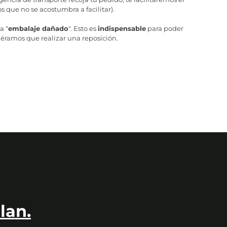
 que no se acostumbra a facilitar).
a "
embalaje dañado
". Esto es
indispensable
para poder
iéramos que realizar una reposición.
lan.