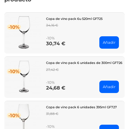
Copa de vino pack 6u 520ml GF725
Regular
34,16 €
-10%
price
-10%
Añadir
30,74 €
Price
Copa de vino pack 6 unidades de 300ml GF726
Regular
27,42 €
-10%
price
-10%
Añadir
24,68 €
Price
Copa de vino pack 6 unidades 395ml GF727
Regular
31,88 €
-10%
price
-10%