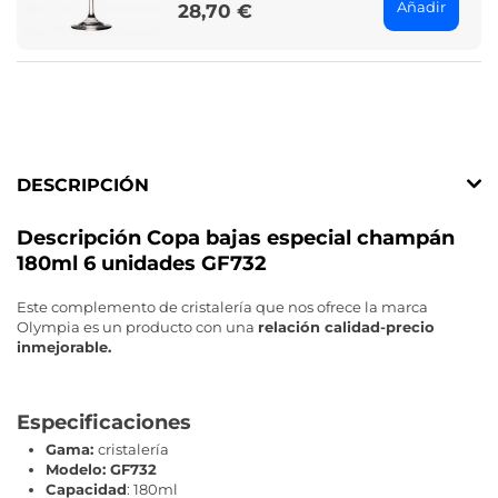
Añadir
28,70 €
Price
DESCRIPCIÓN
Descripción Copa bajas especial champán
180ml 6 unidades GF732
Este complemento de cristalería que nos ofrece la marca
Olympia es un producto con una
relación calidad-precio
inmejorable.
Especificaciones
Gama:
cristalería
Modelo:
GF732
Capacidad
: 180ml