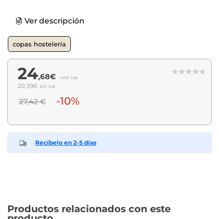
Ver descripción
copas hostelería
24
,68€
con iva
20,39€
sin iva
-10%
27,42 €
Recíbelo en 2-5 días
Productos relacionados con este
producto