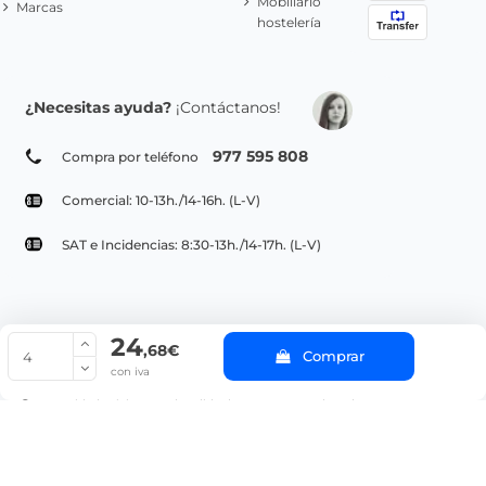
Mobiliario
Marcas
hostelería
¿Necesitas ayuda?
¡Contáctanos!
977 595 808
Compra por teléfono
Comercial: 10-13h./14-16h. (L-V)
SAT e Incidencias: 8:30-13h./14-17h. (L-V)
24
© Copyright 2022 PepeBar.com |
Política de cookies |
Aviso legal y
,68€
Comprar
Condiciones generales de compra |
Blog
con iva
La cantidad mínima en el pedido de compra para el producto es 4.