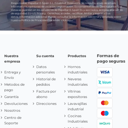
Responsable:
PepeBar E-Spain S.L.
Finalidad:
Respuesta de consulta, envío de emails
informativos, opiniones de usuarios.
Legitimación:
Su consentimiento.
Destinatarios:
Sus
datos se guardan en los servidores de PepeBar E-Spain SL y asociados, acogido al acuerdo
de seguridad EU-US Privacy.
Derechos:
acceder, rectificar, limitar y suprimir tus
datos.
Información adicional:
Puede consultar la información adicional y detallada sobre
nuestra Política de Privacidad haciendo
click aquí.
Formas de
Nuestra
Su cuenta
Productos
pago seguras
empresa
Datos
Hornos
Entrega y
personales
industriales
Envío
Historial de
Neveras
Metodos de
pedidos
Industriales
pago
Factura por
Vitrinas
Garantía
abono
expositoras
Devoluciones
Direcciones
Lavavajillas
industrial
Nosotros
Cocinas
Centro de
Industriales
Soporte