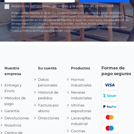
Acepto las
condiciones generales
y la
política de privacidad
Responsable:
PepeBar E-Spain S.L.
Finalidad:
Respuesta de consulta, envío de emails
informativos, opiniones de usuarios.
Legitimación:
Su consentimiento.
Destinatarios:
Sus
datos se guardan en los servidores de PepeBar E-Spain SL y asociados, acogido al acuerdo
de seguridad EU-US Privacy.
Derechos:
acceder, rectificar, limitar y suprimir tus
datos.
Información adicional:
Puede consultar la información adicional y detallada sobre
nuestra Política de Privacidad haciendo
click aquí.
Formas de
Nuestra
Su cuenta
Productos
pago seguras
empresa
Datos
Hornos
Entrega y
personales
industriales
Envío
Historial de
Neveras
Metodos de
pedidos
Industriales
pago
Factura por
Vitrinas
Garantía
abono
expositoras
Devoluciones
Direcciones
Lavavajillas
industrial
Nosotros
Cocinas
Centro de