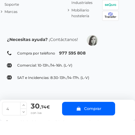
Industriales
Soporte
Mobiliario
Marcas
hostelería
¿Necesitas ayuda?
¡Contáctanos!
977 595 808
Compra por teléfono
Comercial: 10-13h./14-16h. (L-V)
SAT e Incidencias: 8:30-13h./14-17h. (L-V)
30
© Copyright 2022 PepeBar.com |
Política de cookies |
Aviso legal y
,74€
Comprar
Condiciones generales de compra |
Blog
con iva
La cantidad mínima en el pedido de compra para el producto es 4.