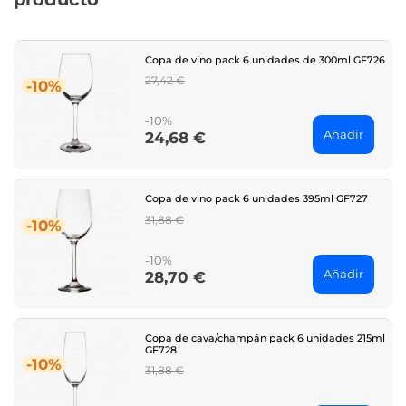
Copa de vino pack 6 unidades de 300ml GF726
Regular
27,42 €
-10%
price
-10%
Añadir
24,68 €
Price
Copa de vino pack 6 unidades 395ml GF727
Regular
31,88 €
-10%
price
-10%
Añadir
28,70 €
Price
Copa de cava/champán pack 6 unidades 215ml
GF728
-10%
Regular
31,88 €
price