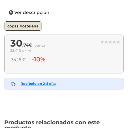
Ver descripción
copas hostelería
30
,74€
con iva
25,41€
sin iva
-10%
34,16 €
Recíbelo en 2-5 días
Productos relacionados con este
producto