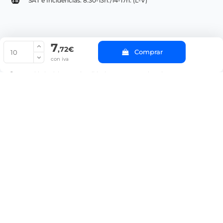
SAT e Incidencias: 8:30-13h./14-17h. (L-V)
7
© Copyright 2022 PepeBar.com |
Política de cookies |
Aviso legal y
,72€
Comprar
Condiciones generales de compra |
Blog
con iva
La cantidad mínima en el pedido de compra para el producto es 10.