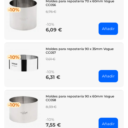
Moldes para repostería 70 x 60mm Vogue
CC056
-10%
Regular
6,76 €
price
-10%
Añadir
6,09 €
Price
Moldes para repostería 90 x 35mm Vogue
CC057
-10%
Regular
7,01 €
price
-10%
Añadir
6,31 €
Price
Moldes para repostería 90 x 60mm Vogue
CC058
-10%
Regular
8,39 €
price
-10%
Añadir
7,55 €
Price