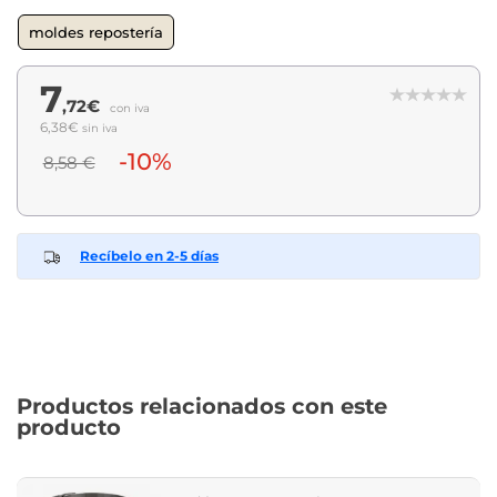
moldes repostería
7
,72€
con iva
6,38€
sin iva
-10%
8,58 €
Recíbelo en 2-5 días
Productos relacionados con este
producto