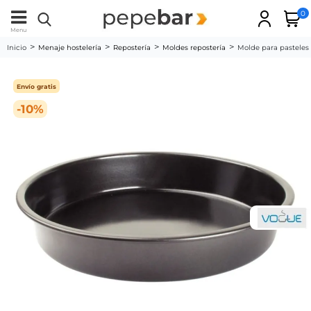
0
Menu
Inicio
Menaje hostelería
Repostería
Moldes repostería
Molde para pastele
Envío gratis
-10%