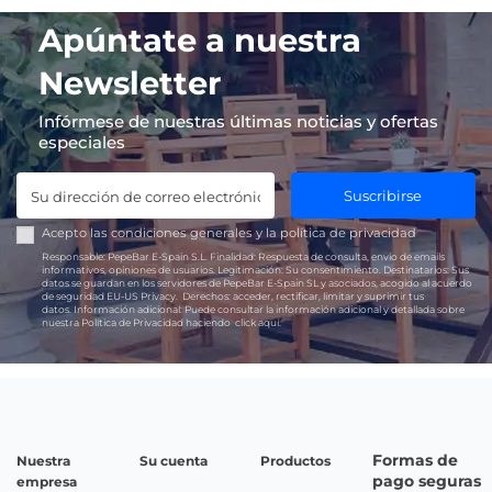
Apúntate a nuestra
Newsletter
Infórmese de nuestras últimas noticias y ofertas
especiales
Suscribirse
Acepto las
condiciones generales
y la
política de privacidad
Responsable:
PepeBar E-Spain S.L.
Finalidad:
Respuesta de consulta, envío de emails
informativos, opiniones de usuarios.
Legitimación:
Su consentimiento.
Destinatarios:
Sus
datos se guardan en los servidores de PepeBar E-Spain SL y asociados, acogido al acuerdo
de seguridad EU-US Privacy.
Derechos:
acceder, rectificar, limitar y suprimir tus
datos.
Información adicional:
Puede consultar la información adicional y detallada sobre
nuestra Política de Privacidad haciendo
click aquí.
Formas de
Nuestra
Su cuenta
Productos
pago seguras
empresa