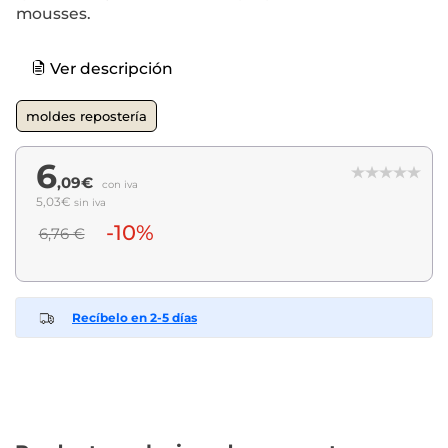
mousses.
Ver descripción
moldes repostería
6
,09€
con iva
5,03€
sin iva
-10%
6,76 €
Recíbelo en 2-5 días