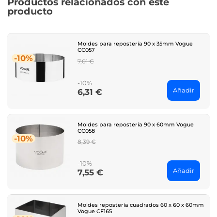
Productos relacionados con este
producto
Moldes para repostería 90 x 35mm Vogue
CC057
-10%
Regular
7,01 €
price
-10%
Añadir
6,31 €
Price
Moldes para repostería 90 x 60mm Vogue
CC058
-10%
Regular
8,39 €
price
-10%
Añadir
7,55 €
Price
Moldes repostería cuadrados 60 x 60 x 60mm
Vogue CF165