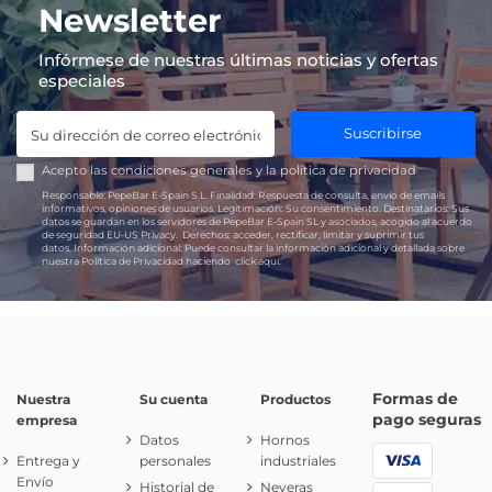
Newsletter
Infórmese de nuestras últimas noticias y ofertas
especiales
Suscribirse
Acepto las
condiciones generales
y la
política de privacidad
Responsable:
PepeBar E-Spain S.L.
Finalidad:
Respuesta de consulta, envío de emails
informativos, opiniones de usuarios.
Legitimación:
Su consentimiento.
Destinatarios:
Sus
datos se guardan en los servidores de PepeBar E-Spain SL y asociados, acogido al acuerdo
de seguridad EU-US Privacy.
Derechos:
acceder, rectificar, limitar y suprimir tus
datos.
Información adicional:
Puede consultar la información adicional y detallada sobre
nuestra Política de Privacidad haciendo
click aquí.
Formas de
Nuestra
Su cuenta
Productos
pago seguras
empresa
Datos
Hornos
Entrega y
personales
industriales
Envío
Historial de
Neveras