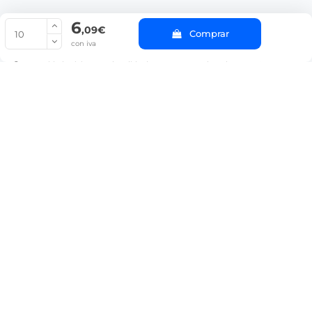
6
© Copyright 2022 PepeBar.com |
Política de cookies |
Aviso legal y
,09€
Comprar
Condiciones generales de compra |
Blog
con iva
La cantidad mínima en el pedido de compra para el producto es 10.