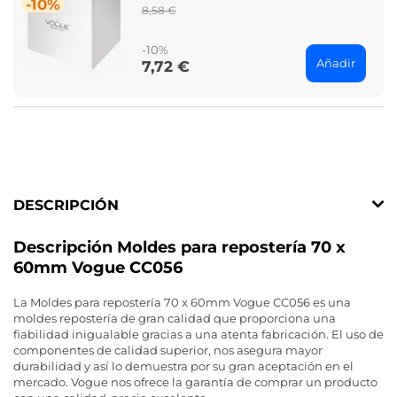
-10%
Regular
8,58 €
price
-10%
Añadir
7,72 €
Price
DESCRIPCIÓN
Descripción Moldes para repostería 70 x
60mm Vogue CC056
La Moldes para repostería 70 x 60mm Vogue CC056 es una
moldes repostería de gran calidad que proporciona una
fiabilidad inigualable gracias a una atenta fabricación. El uso de
componentes de calidad superior, nos asegura mayor
durabilidad y así lo demuestra por su gran aceptación en el
mercado. Vogue nos ofrece la garantía de comprar un producto