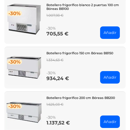
Botellero frigorífico blanco 2 puertas 100 cm
Bóreas BB100
-30%
Regular
1.007,93 €
price
-30%
Añadir
705,55 €
Price
Botellero frigorífico 150 cm Bóreas BB150
Regular
1.334,63 €
-30%
price
-30%
Añadir
934,24 €
Price
Botellero frigorifico 200 cm Bóreas BB200
Regular
1.625,03 €
-30%
price
-30%
Añadir
1.137,52 €
Price