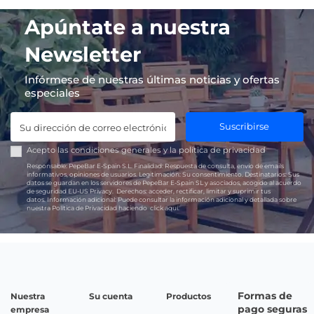
Apúntate a nuestra
Newsletter
Infórmese de nuestras últimas noticias y ofertas
especiales
Suscribirse
Acepto las
condiciones generales
y la
política de privacidad
Responsable:
PepeBar E-Spain S.L.
Finalidad:
Respuesta de consulta, envío de emails
informativos, opiniones de usuarios.
Legitimación:
Su consentimiento.
Destinatarios:
Sus
datos se guardan en los servidores de PepeBar E-Spain SL y asociados, acogido al acuerdo
de seguridad EU-US Privacy.
Derechos:
acceder, rectificar, limitar y suprimir tus
datos.
Información adicional:
Puede consultar la información adicional y detallada sobre
nuestra Política de Privacidad haciendo
click aquí.
Formas de
Nuestra
Su cuenta
Productos
pago seguras
empresa