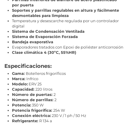
por puerta
Soportes y parrillas regulables en altura y fácilmente
desmontables para limpieza
Temperatura y desescarche regulada por un controlador
digital
Sistema de Condensación Ventilada
Sistema de Evaporación Forzada
Bandeja evaporativa
Evaporadores tratados con Epoxi de poliéster anticorrosión
Clase climática 4 (30ºC, 55%HR)
Especificaciones:
Gama:
Botelleros frigoríficos
Marca:
Infrico
Modelo:
ERV 25
Capacidad:
220 litros
Número de puertas:
2
Número de parrillas:
2
Potencia:
350 W
Potencia frigorífica:
254 W
Conexión eléctrica:
230 V / 1 ph / 50 Hz
Refrigerante:
R 134 a