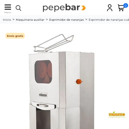
0
Menu
Inicio
Maquinaria auxiliar
Exprimidor de naranjas
Exprimidor de naranjas cu
Envío gratis