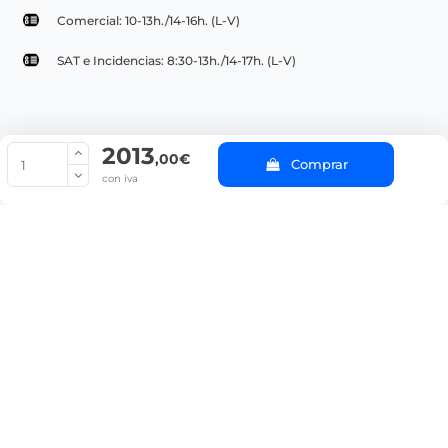
Comercial: 10-13h./14-16h. (L-V)
SAT e Incidencias: 8:30-13h./14-17h. (L-V)
2013
© Copyright 2022 PepeBar.com |
Política de cookies |
Aviso legal y
,00€
Comprar
Condiciones generales de compra |
Blog
con iva