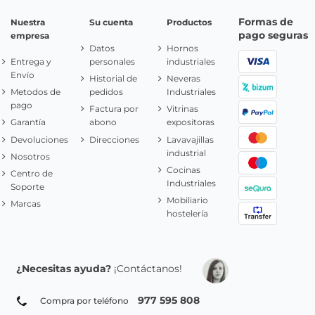
Formas de
Nuestra
Su cuenta
Productos
pago seguras
empresa
Datos
Hornos
Entrega y
personales
industriales
Envío
Historial de
Neveras
Metodos de
pedidos
Industriales
pago
Factura por
Vitrinas
Garantía
abono
expositoras
Devoluciones
Direcciones
Lavavajillas
industrial
Nosotros
Cocinas
Centro de
Industriales
Soporte
Mobiliario
Marcas
hostelería
¿Necesitas ayuda?
¡Contáctanos!
977 595 808
Compra por teléfono