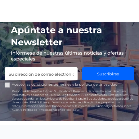
Apúntate a nuestra
Newsletter
Infórmese de nuestras últimas noticias y ofertas
especiales
Suscribirse
Acepto las
condiciones generales
y la
política de privacidad
Responsable:
PepeBar E-Spain S.L.
Finalidad:
Respuesta de consulta, envío de emails
informativos, opiniones de usuarios.
Legitimación:
Su consentimiento.
Destinatarios:
Sus
datos se guardan en los servidores de PepeBar E-Spain SL y asociados, acogido al acuerdo
de seguridad EU-US Privacy.
Derechos:
acceder, rectificar, limitar y suprimir tus
datos.
Información adicional:
Puede consultar la información adicional y detallada sobre
nuestra Política de Privacidad haciendo
click aquí.