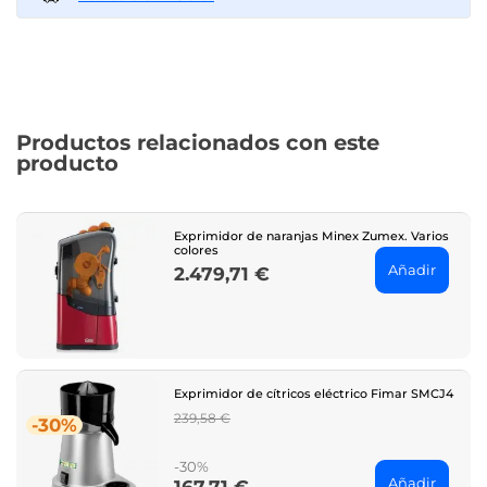
Productos relacionados con este
producto
Exprimidor de naranjas Minex Zumex. Varios
colores
Añadir
2.479,71 €
Price
Exprimidor de cítricos eléctrico Fimar SMCJ4
Regular
239,58 €
-30%
price
-30%
Añadir
Price