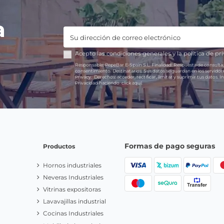
a
Acepto las
condiciones generales
y la
política de pr
Responsable:
PepeBar E-Spain S.L.
Finalidad:
Respuesta de consulta,
consentimiento.
Destinatarios:
Sus datos se guardan en los servido
Privacy.
Derechos:
acceder, rectificar, limitar y suprimir tus datos.
In
Privacidad haciendo
click aquí.
Formas de pago seguras
Productos
Hornos industriales
Neveras Industriales
Vitrinas expositoras
Lavavajillas industrial
Cocinas Industriales