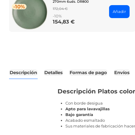
270mm 6uds. DR800
-10%
Regular
172,04 €
Añadir
price
-10%
154,83 €
Price
Descripción
Detalles
Formas de pago
Envíos
Descripción Platos col
Con borde desigua
Apto para lavavajillas
Bajo garantía
Acabado esmaltado
Sus materiales de fabricación hacen