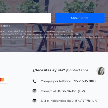
Suscribirse
ivacidad
 envío de emails informativos, opiniones de usuarios.
Legitimación:
Su
res de PepeBar E-Spain SL y asociados, acogido al acuerdo de seguridad EU-US
formación adicional:
Puede consultar la información adicional y detallada sobre nuestra Política de
¿Necesitas ayuda?
¡Contáctanos!
977 595 808
Compra por teléfono
Comercial: 10-13h./14-16h. (L-V)
SAT e Incidencias: 8:30-13h./14-17h. (L-V)