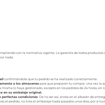
mpliendo con la normativa vigente. La garantía de todos producto
 por nada.
il
confirmándote que tu pedido se ha realizado correctamente.
tamente a los almacenes
para que preparen tu compra. Una vez la age
misma lo haya gestionado, excepto en los pedidos de 24 horas, en los
te en su embalaje original.
n perfectas condiciones
. De no ser así, anota en el albarán de entreg
as el pedido, no tires el embalaje hasta pasados unos días, por si tuv