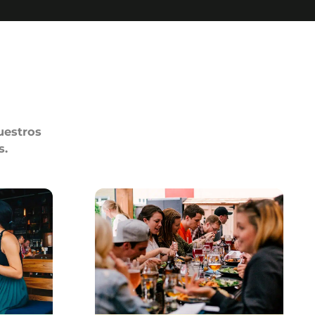
uestros
s.