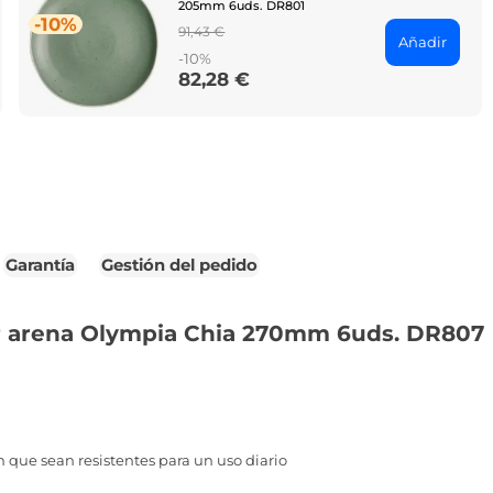
205mm 6uds. DR801
-10%
Regular
91,43 €
Añadir
price
-10%
82,28 €
Price
Garantía
Gestión del pedido
or arena Olympia Chia 270mm 6uds. DR807
 que sean resistentes para un uso diario