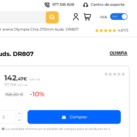
977 595 808
Centro de soporte
IVA
or arena Olympia Chia 270mm 6uds. DR807
4,67/5
uds. DR807
142
,47€
con iva
117,75€
sin iva
-10%
158,30 €
Comprar
La cantidad mínima en el pedido de compra para el producto es 2.