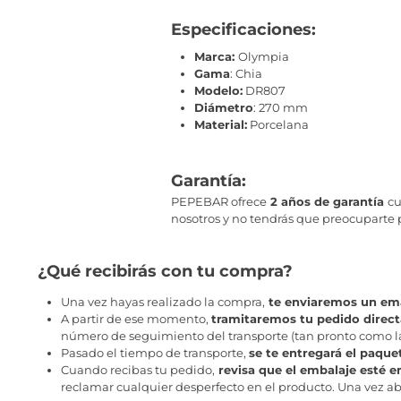
Especificaciones:
Marca:
Olympia
Gama
: Chia
Modelo:
DR807
Diámetro
: 270 mm
Material:
Porcelana
Garantía:
PEPEBAR ofrece
2 años de garantía
cu
nosotros y no tendrás que preocuparte
¿Qué recibirás con tu compra?
Una vez hayas realizado la compra,
te enviaremos un ema
A partir de ese momento,
tramitaremos tu pedido direc
número de seguimiento del transporte (tan pronto como la 
Pasado el tiempo de transporte,
se te entregará el paque
Cuando recibas tu pedido,
revisa que el embalaje esté e
reclamar cualquier desperfecto en el producto. Una vez abr