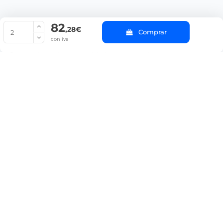
82
© Copyright 2022 PepeBar.com |
Política de cookies |
Aviso legal y
,28€
Comprar
Condiciones generales de compra |
Blog
con iva
La cantidad mínima en el pedido de compra para el producto es 2.