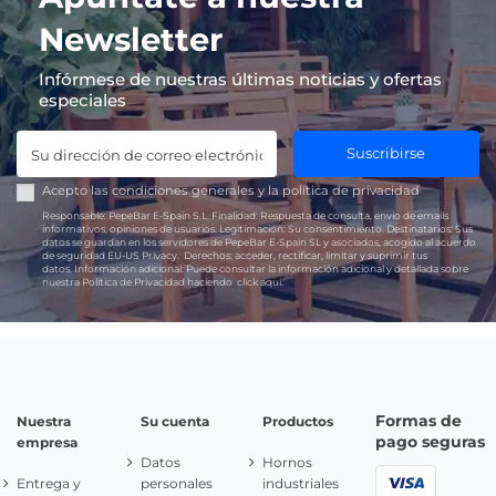
Newsletter
Infórmese de nuestras últimas noticias y ofertas
especiales
Suscribirse
Acepto las
condiciones generales
y la
política de privacidad
Responsable:
PepeBar E-Spain S.L.
Finalidad:
Respuesta de consulta, envío de emails
informativos, opiniones de usuarios.
Legitimación:
Su consentimiento.
Destinatarios:
Sus
datos se guardan en los servidores de PepeBar E-Spain SL y asociados, acogido al acuerdo
de seguridad EU-US Privacy.
Derechos:
acceder, rectificar, limitar y suprimir tus
datos.
Información adicional:
Puede consultar la información adicional y detallada sobre
nuestra Política de Privacidad haciendo
click aquí.
Formas de
Nuestra
Su cuenta
Productos
pago seguras
empresa
Datos
Hornos
Entrega y
personales
industriales