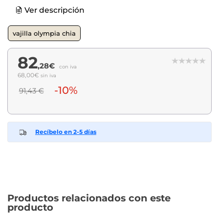
Ver descripción
vajilla olympia chia
82
,28€
con iva
68,00€
sin iva
-10%
91,43 €
Recíbelo en 2-5 días
Productos relacionados con este
producto