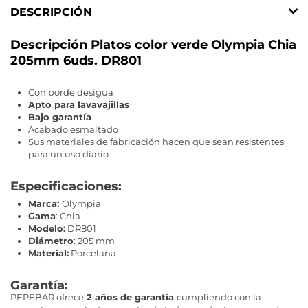
DESCRIPCIÓN
Descripción Platos color verde Olympia Chia
205mm 6uds. DR801
Con borde desigua
Apto para lavavajillas
Bajo garantía
Acabado esmaltado
Sus materiales de fabricación hacen que sean resistentes
para un uso diario
Especificaciones:
Marca:
Olympia
Gama
: Chia
Modelo:
DR801
Diámetro
: 205 mm
Material:
Porcelana
Garantía:
PEPEBAR ofrece
2 años de garantía
cumpliendo con la