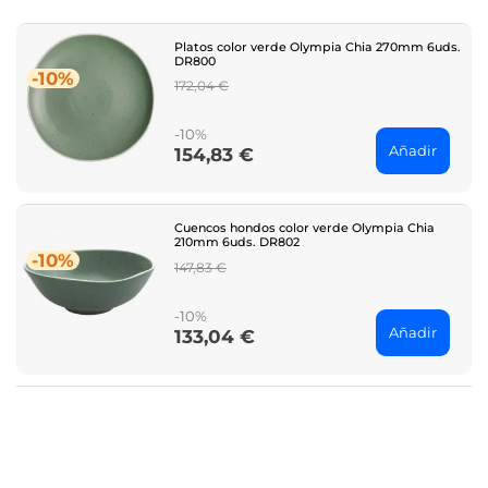
Platos color verde Olympia Chia 270mm 6uds.
DR800
-10%
Regular
172,04 €
price
-10%
Añadir
154,83 €
Price
Cuencos hondos color verde Olympia Chia
210mm 6uds. DR802
-10%
Regular
147,83 €
price
-10%
Añadir
133,04 €
Price