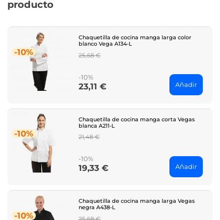
producto
Chaquetilla de cocina manga larga color
blanco Vega A134-L
-10%
Regular
25,68 €
price
-10%
Añadir
23,11 €
Price
Chaquetilla de cocina manga corta Vegas
blanca A211-L
-10%
Regular
21,48 €
price
-10%
Añadir
19,33 €
Price
Chaquetilla de cocina manga larga Vegas
negra A438-L
-10%
Regular
25,68 €