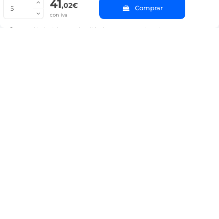
41
© Copyright 2022 PepeBar.com |
Política de cookies |
Aviso legal y
,02€
Comprar
Condiciones generales de compra |
Blog
con iva
La cantidad mínima en el pedido de compra para el producto es 5.