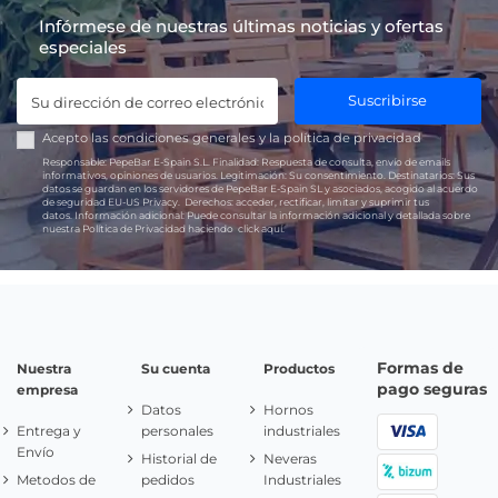
Infórmese de nuestras últimas noticias y ofertas
especiales
Suscribirse
Acepto las
condiciones generales
y la
política de privacidad
Responsable:
PepeBar E-Spain S.L.
Finalidad:
Respuesta de consulta, envío de emails
informativos, opiniones de usuarios.
Legitimación:
Su consentimiento.
Destinatarios:
Sus
datos se guardan en los servidores de PepeBar E-Spain SL y asociados, acogido al acuerdo
de seguridad EU-US Privacy.
Derechos:
acceder, rectificar, limitar y suprimir tus
datos.
Información adicional:
Puede consultar la información adicional y detallada sobre
nuestra Política de Privacidad haciendo
click aquí.
Formas de
Nuestra
Su cuenta
Productos
pago seguras
empresa
Datos
Hornos
Entrega y
personales
industriales
Envío
Historial de
Neveras
Metodos de
pedidos
Industriales