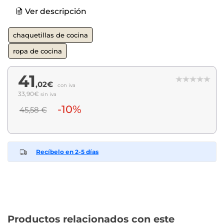
Ver descripción
chaquetillas de cocina
ropa de cocina
41
,02€
con iva
33,90€
sin iva
-10%
45,58 €
Recíbelo en 2-5 días
Productos relacionados con este