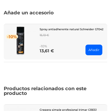
Añade un accesorio
Spray antiadherente natural Schneider GT042
Regular
15,13 €
-10%
price
-10%
Añadir
13,61 €
Price
Productos relacionados con este
producto
Crepera simple profesional Irimar CRES1