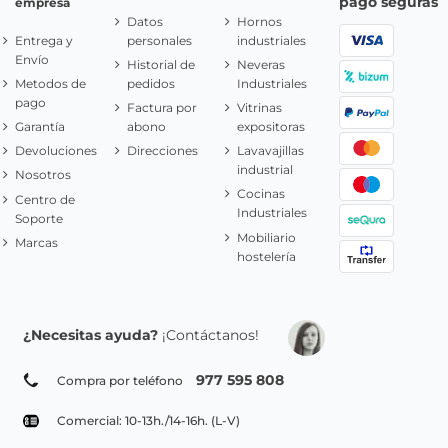
pago seguras
empresa
Datos
Hornos
Entrega y
personales
industriales
Envío
Historial de
Neveras
Metodos de
pedidos
Industriales
pago
Factura por
Vitrinas
Garantía
abono
expositoras
Devoluciones
Direcciones
Lavavajillas
industrial
Nosotros
Cocinas
Centro de
Industriales
Soporte
Mobiliario
Marcas
hostelería
¿Necesitas ayuda?
¡Contáctanos!
977 595 808
Compra por teléfono
Comercial: 10-13h./14-16h. (L-V)