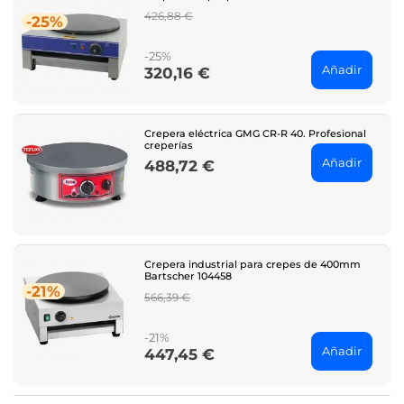
Regular
426,88 €
-25%
price
-25%
Añadir
320,16 €
Price
Crepera eléctrica GMG CR-R 40. Profesional
creperías
Añadir
488,72 €
Price
Crepera industrial para crepes de 400mm
Bartscher 104458
-21%
Regular
566,39 €
price
-21%
Añadir
447,45 €
Price