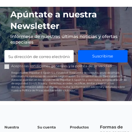
Apúntate a nuestra
Newsletter
Infórmese de nuestras últimas noticias y ofertas
especiales
Suscribirse
Acepto las
condiciones generales
y la
política de privacidad
Responsable:
PepeBar E-Spain S.L.
Finalidad:
Respuesta de consulta, envío de emails
informativos, opiniones de usuarios.
Legitimación:
Su consentimiento.
Destinatarios:
Sus
datos se guardan en los servidores de PepeBar E-Spain SL y asociados, acogido al acuerdo
de seguridad EU-US Privacy.
Derechos:
acceder, rectificar, limitar y suprimir tus
datos.
Información adicional:
Puede consultar la información adicional y detallada sobre
nuestra Política de Privacidad haciendo
click aquí.
Formas de
Nuestra
Su cuenta
Productos