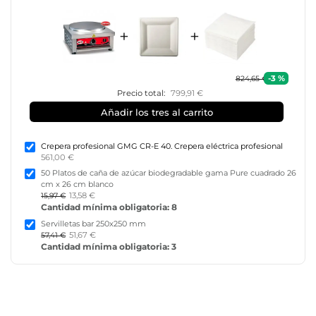
+
+
-3 %
824,65 €
Precio total:
799,91 €
Añadir los tres al carrito
Crepera profesional GMG CR-E 40. Crepera eléctrica profesional
561,00 €
50 Platos de caña de azúcar biodegradable gama Pure cuadrado 26
cm x 26 cm blanco
13,58 €
15,97 €
Cantidad mínima obligatoria: 8
Servilletas bar 250x250 mm
51,67 €
57,41 €
Cantidad mínima obligatoria: 3