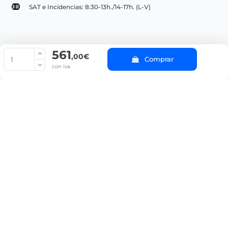
SAT e Incidencias: 8:30-13h./14-17h. (L-V)
561
© Copyright 2022 PepeBar.com |
Política de cookies |
Aviso legal y
,00€
Comprar
Condiciones generales de compra |
Blog
con iva