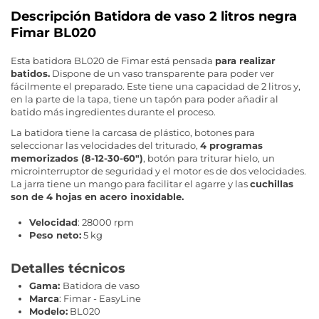
Descripción Batidora de vaso 2 litros negra
Fimar BL020
Esta batidora BL020 de Fimar está pensada
para realizar
batidos.
Dispone de un vaso transparente para poder ver
fácilmente el preparado. Este tiene una capacidad de 2 litros y,
en la parte de la tapa, tiene un tapón para poder añadir al
batido más ingredientes durante el proceso.
La batidora tiene la carcasa de plástico, botones para
seleccionar las velocidades del triturado,
4 programas
memorizados (8-12-30-60")
, botón para triturar hielo, un
microinterruptor de seguridad y el motor es de dos velocidades.
La jarra tiene un mango para facilitar el agarre y las
cuchillas
son de 4 hojas en acero inoxidable.
Velocidad
: 28000 rpm
Peso neto:
5 kg
Detalles técnicos
Gama:
Batidora de vaso
Marca
: Fimar - EasyLine
Modelo:
BL020