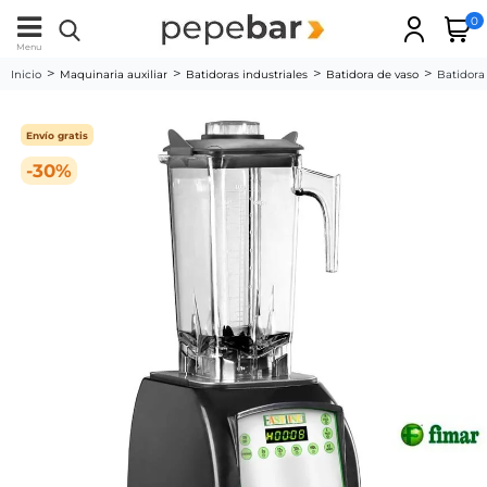
0
Menu
Inicio
Maquinaria auxiliar
Batidoras industriales
Batidora de vaso
Batidora
Envío gratis
-30%