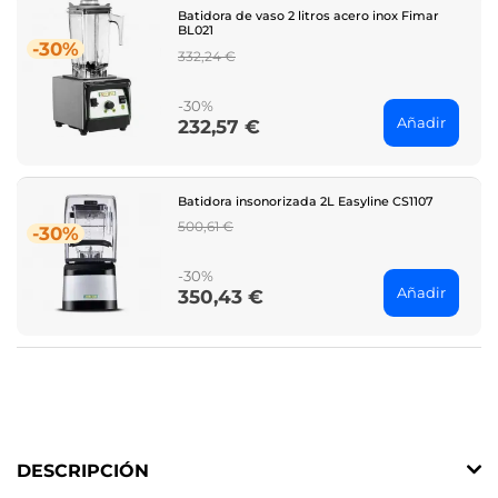
Batidora de vaso 2 litros acero inox Fimar
BL021
-30%
Regular
332,24 €
price
-30%
Añadir
232,57 €
Price
Batidora insonorizada 2L Easyline CS1107
Regular
500,61 €
-30%
price
-30%
Añadir
350,43 €
Price
DESCRIPCIÓN