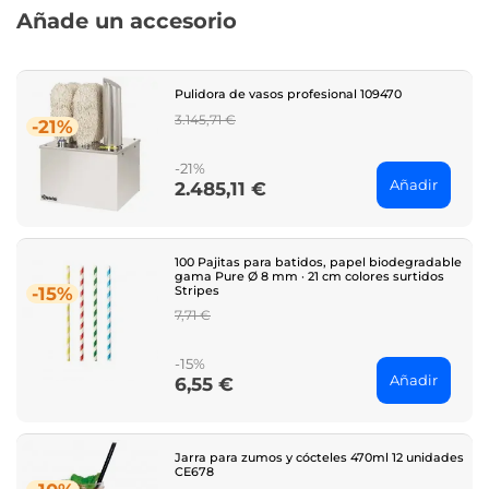
Añade un accesorio
Pulidora de vasos profesional 109470
Regular
3.145,71 €
-21%
price
-21%
Añadir
2.485,11 €
Price
100 Pajitas para batidos, papel biodegradable
gama Pure Ø 8 mm · 21 cm colores surtidos
Stripes
-15%
Regular
7,71 €
price
-15%
Añadir
6,55 €
Price
Jarra para zumos y cócteles 470ml 12 unidades
CE678