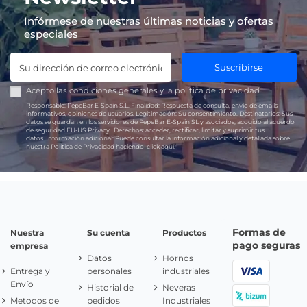
Infórmese de nuestras últimas noticias y ofertas
especiales
Suscribirse
Acepto las
condiciones generales
y la
política de privacidad
Responsable:
PepeBar E-Spain S.L.
Finalidad:
Respuesta de consulta, envío de emails
informativos, opiniones de usuarios.
Legitimación:
Su consentimiento.
Destinatarios:
Sus
datos se guardan en los servidores de PepeBar E-Spain SL y asociados, acogido al acuerdo
de seguridad EU-US Privacy.
Derechos:
acceder, rectificar, limitar y suprimir tus
datos.
Información adicional:
Puede consultar la información adicional y detallada sobre
nuestra Política de Privacidad haciendo
click aquí.
Formas de
Nuestra
Su cuenta
Productos
pago seguras
empresa
Datos
Hornos
Entrega y
personales
industriales
Envío
Historial de
Neveras
Metodos de
pedidos
Industriales