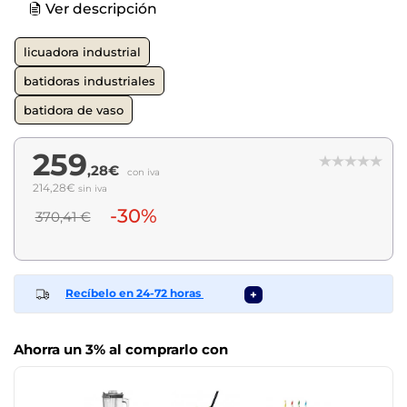
Ver descripción
licuadora industrial
batidoras industriales
batidora de vaso
259
,28€
con iva
214,28€
sin iva
-30%
370,41 €
Recíbelo en 24-72 horas
+
Ahorra un 3% al comprarlo con