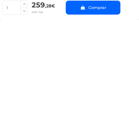
259
© Copyright 2022 PepeBar.com |
Política de cookies |
Aviso legal y
,28€
Comprar
Condiciones generales de compra |
Blog
con iva