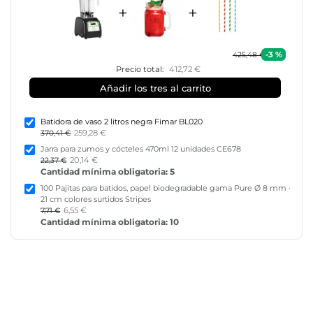
+
+
-3 %
425,48 €
Precio total:
412,72 €
Añadir los tres al carrito
Batidora de vaso 2 litros negra Fimar BL020
259,28 €
370,41 €
Jarra para zumos y cócteles 470ml 12 unidades CE678
20,14 €
22,37 €
Cantidad mínima obligatoria: 5
100 Pajitas para batidos, papel biodegradable gama Pure Ø 8 mm ·
21 cm colores surtidos Stripes
6,55 €
7,71 €
Cantidad mínima obligatoria: 10