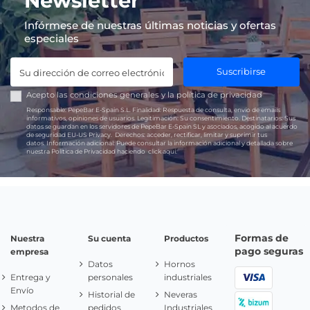
Newsletter
Infórmese de nuestras últimas noticias y ofertas
especiales
Suscribirse
Acepto las
condiciones generales
y la
política de privacidad
Responsable:
PepeBar E-Spain S.L.
Finalidad:
Respuesta de consulta, envío de emails
informativos, opiniones de usuarios.
Legitimación:
Su consentimiento.
Destinatarios:
Sus
datos se guardan en los servidores de PepeBar E-Spain SL y asociados, acogido al acuerdo
de seguridad EU-US Privacy.
Derechos:
acceder, rectificar, limitar y suprimir tus
datos.
Información adicional:
Puede consultar la información adicional y detallada sobre
nuestra Política de Privacidad haciendo
click aquí.
Formas de
Nuestra
Su cuenta
Productos
pago seguras
empresa
Datos
Hornos
Entrega y
personales
industriales
Envío
Historial de
Neveras
Metodos de
pedidos
Industriales