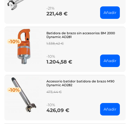
price
-21%
Añadir
221,48 €
Price
Batidora de brazo sin accesorios BM 2000
Dynamic AD281
-10%
Regular
1.338,42 €
price
-10%
Añadir
1.204,58 €
Price
Accesorio batidor batidora de brazo M90
Dynamic AD282
-10%
Regular
473,44 €
price
-10%
Añadir
426,09 €
Price