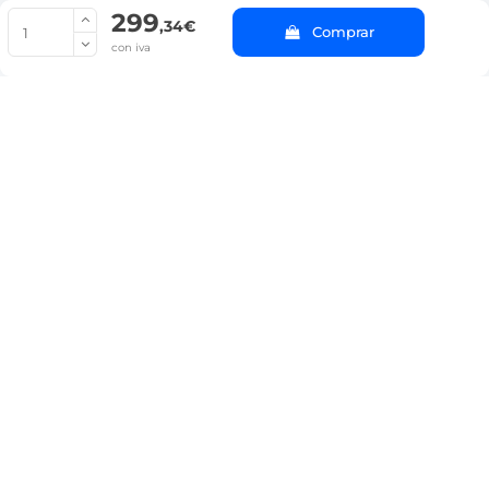
299
© Copyright 2022 PepeBar.com |
Política de cookies |
Aviso legal y
,34€
Comprar
Condiciones generales de compra |
Blog
con iva