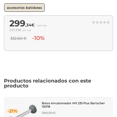
accesorios batidoras
299
,34€
con iva
247,39€
sin iva
-10%
332,60 €
Productos relacionados con este
producto
Brazo emulsionador MX 235 Plus Bartscher
130118
-21%
Regular
280,36 €