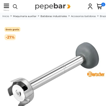
0
Menu
Inicio
Maquinaria auxiliar
Batidoras industriales
Accesorios batidoras
Braz
Envío gratis
-21%