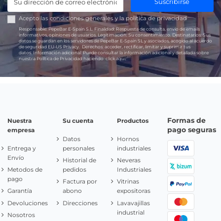
Suscribirse
Acepto las
condiciones generales
y la
política de privacidad
Responsable:
PepeBar E-Spain S.L.
Finalidad:
Respuesta de consulta, envío de emails
informativos, opiniones de usuarios.
Legitimación:
Su consentimiento.
Destinatarios:
Sus
datos se guardan en los servidores de PepeBar E-Spain SL y asociados, acogido al acuerdo
de seguridad EU-US Privacy.
Derechos:
acceder, rectificar, limitar y suprimir tus
datos.
Información adicional:
Puede consultar la información adicional y detallada sobre
nuestra Política de Privacidad haciendo
click aquí.
Formas de
Nuestra
Su cuenta
Productos
pago seguras
empresa
Datos
Hornos
Entrega y
personales
industriales
Envío
Historial de
Neveras
Metodos de
pedidos
Industriales
pago
Factura por
Vitrinas
Garantía
abono
expositoras
Devoluciones
Direcciones
Lavavajillas
industrial
Nosotros