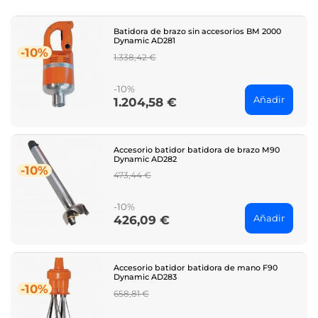
Batidora de brazo sin accesorios BM 2000
Dynamic AD281
-10%
Regular
1.338,42 €
price
-10%
Añadir
1.204,58 €
Price
Accesorio batidor batidora de brazo M90
Dynamic AD282
-10%
Regular
473,44 €
price
-10%
Añadir
426,09 €
Price
Accesorio batidor batidora de mano F90
Dynamic AD283
-10%
Regular
658,81 €
price