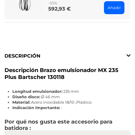
-10%
Añadir
592,93 €
Price
DESCRIPCIÓN
Descripción Brazo emulsionador MX 235
Plus Bartscher 130118
Longitud emulsionador:
235 mm
Diseño disco:
Ø 46 mm
Material:
Acero inoxidable 18/10 ,Plástico
Indicación importante:
-
Por qué nos gusta este accesorio para
batidora :