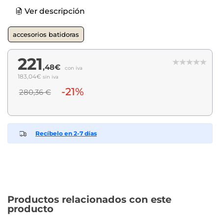
Ver descripción
accesorios batidoras
221
,48€
con iva
183,04€
sin iva
-21%
280,36 €
Recíbelo en 2-7 días
Productos relacionados con este
producto