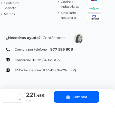
Cocinas
Centro de
Industriales
Soporte
Mobiliario
Marcas
hostelería
¿Necesitas ayuda?
¡Contáctanos!
977 595 808
Compra por teléfono
Comercial: 10-13h./14-16h. (L-V)
SAT e Incidencias: 8:30-13h./14-17h. (L-V)
221
© Copyright 2022 PepeBar.com |
Política de cookies |
Aviso legal y
,48€
Comprar
Condiciones generales de compra |
Blog
con iva