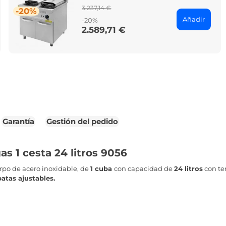
Regular
3.237,14 €
-20%
price
Añadir
-20%
2.589,71 €
Price
Garantía
Gestión del pedido
as 1 cesta 24 litros 9056
rpo de acero inoxidable, de
1 cuba
con capacidad de
24
litros
con te
atas ajustables.