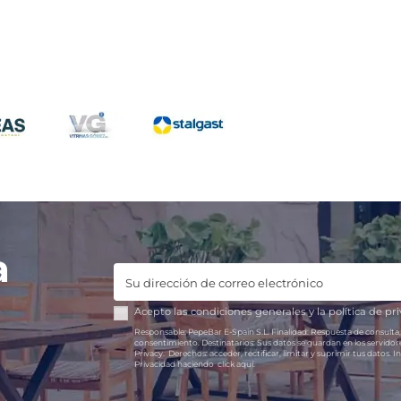
a
Acepto las
condiciones generales
y la
política de pr
Responsable:
PepeBar E-Spain S.L.
Finalidad:
Respuesta de consulta,
consentimiento.
Destinatarios:
Sus datos se guardan en los servido
Privacy.
Derechos:
acceder, rectificar, limitar y suprimir tus datos.
In
Privacidad haciendo
click aquí.