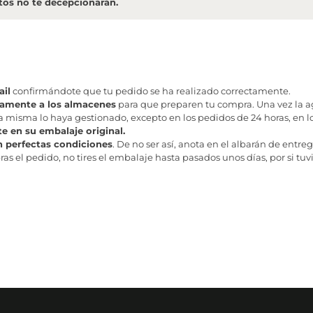
os no te decepcionarán.
il
confirmándote que tu pedido se ha realizado correctamente.
tamente a los almacenes
para que preparen tu compra. Una vez la age
misma lo haya gestionado, excepto en los pedidos de 24 horas, en los
te en su embalaje original.
n perfectas condiciones
. De no ser así, anota en el albarán de entreg
as el pedido, no tires el embalaje hasta pasados unos días, por si tuv