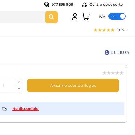
977 595 808
Centro de soporte
IVA
4,67/5
Avísame cuando llegue
No disponible