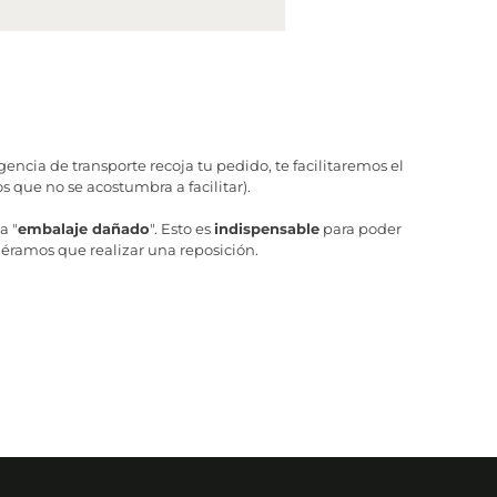
ncia de transporte recoja tu pedido, te facilitaremos el
 que no se acostumbra a facilitar).
a "
embalaje dañado
". Esto es
indispensable
para poder
iéramos que realizar una reposición.