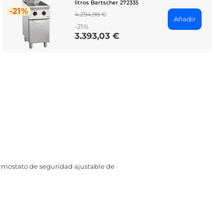
litros Bartscher 272335
-21%
Regular
4.294,98 €
Añadir
price
-21%
3.393,03 €
Price
rmostato de seguridad ajustable de