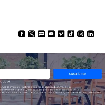
Suscribirse
ivacidad
 envío de emails informativos, opiniones de usuarios.
Legitimación:
Su
res de PepeBar E-Spain SL y asociados, acogido al acuerdo de seguridad EU-US
formación adicional:
Puede consultar la información adicional y detallada sobre nuestra Política de