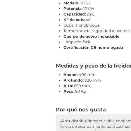
Modelo:
9056
Potencia:
12 KW
Capacidad:
24 L
Nº de cubas:
1
Cuba monobloque
Termostato de seguridad ajustable 
Cuerpo de acero inoxidable
Limpieza fácil
Certificación CE homologada
Medidas y peso de la freido
Ancho:
400 mm
Profundo:
930 mm
Alto:
850 mm
Peso:
80 Kg
Por qué nos gusta
Al ser distribuidores oficiales, con
venta de equipamiento para cocinas 