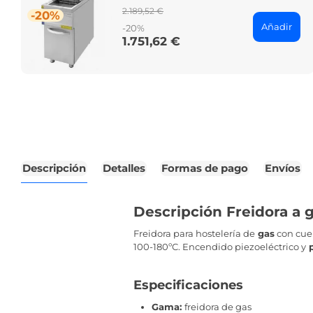
Regular
2.189,52 €
-20%
price
Añadir
-20%
1.751,62 €
Price
Descripción
Detalles
Formas de pago
Envíos
Descripción Freidora a g
Freidora para hostelería de
gas
con cue
100-180ºC. Encendido piezoeléctrico y
p
Especificaciones
Gama:
freidora de gas