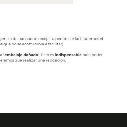
ncia de transporte recoja tu pedido, te facilitaremos el
 que no se acostumbra a facilitar).
a "
embalaje dañado
". Esto es
indispensable
para poder
iéramos que realizar una reposición.