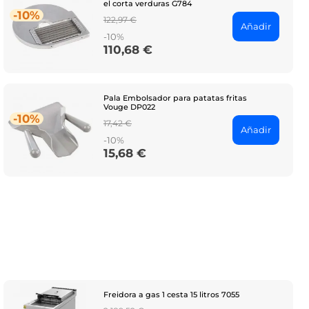
el corta verduras G784
-10%
Regular
122,97 €
Añadir
price
-10%
110,68 €
Price
Pala Embolsador para patatas fritas
Vouge DP022
-10%
Regular
17,42 €
Añadir
price
-10%
15,68 €
Price
Freidora a gas 1 cesta 15 litros 7055