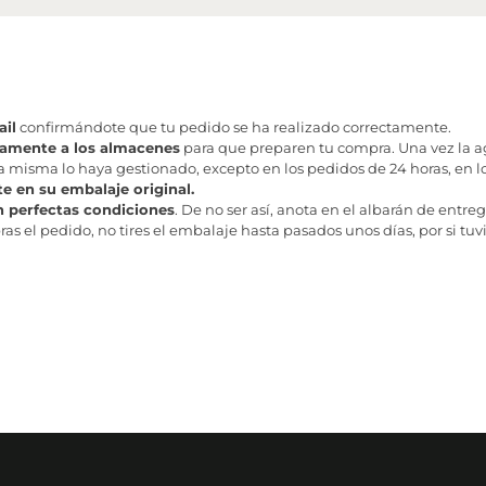
il
confirmándote que tu pedido se ha realizado correctamente.
tamente a los almacenes
para que preparen tu compra. Una vez la age
misma lo haya gestionado, excepto en los pedidos de 24 horas, en los
te en su embalaje original.
n perfectas condiciones
. De no ser así, anota en el albarán de entreg
as el pedido, no tires el embalaje hasta pasados unos días, por si tuv