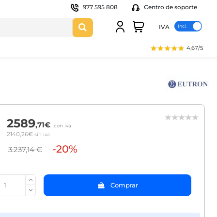
977 595 808
Centro de soporte
IVA
4,67/5
2589
,71€
con iva
2140,26€
sin iva
-20%
3.237,14 €
Comprar