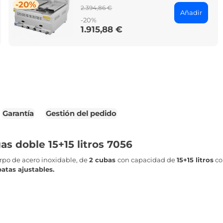
-20%
Regular
2.394,86 €
Añadir
price
-20%
1.915,88 €
Price
Garantía
Gestión del pedido
as doble 15+15 litros 7056
rpo de acero inoxidable, de
2
cubas
con capacidad de
15+15 litros
co
atas ajustables.