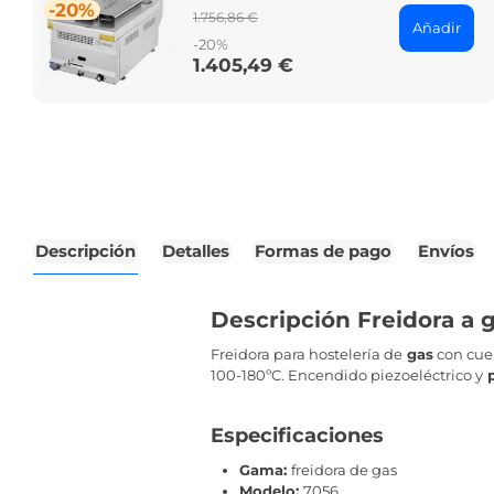
-20%
Regular
1.756,86 €
Añadir
price
-20%
1.405,49 €
Price
Descripción
Detalles
Formas de pago
Envíos
Descripción Freidora a g
Freidora para hostelería de
gas
con cue
100-180ºC. Encendido piezoeléctrico y
p
Especificaciones
Gama:
freidora de gas
Modelo:
7056