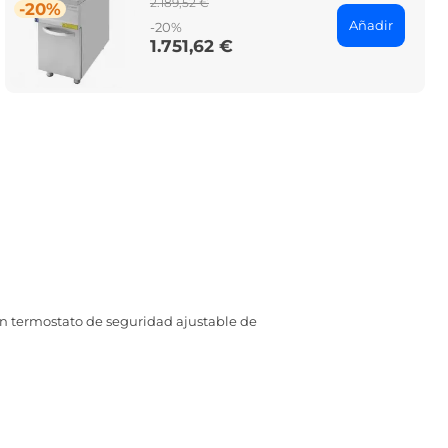
Regular
2.189,52 €
-20%
price
Añadir
-20%
1.751,62 €
Price
n termostato de seguridad ajustable de