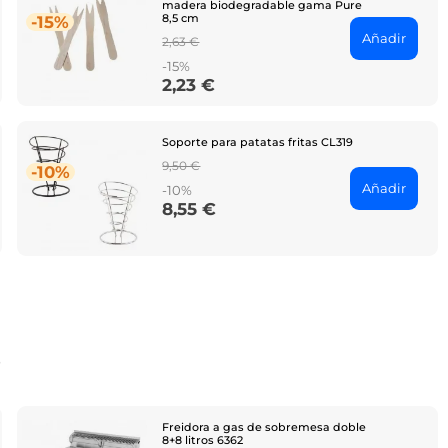
madera biodegradable gama Pure
8,5 cm
-15%
Añadir
Regular
2,63 €
price
-15%
2,23 €
Price
Soporte para patatas fritas CL319
Regular
9,50 €
-10%
price
Añadir
-10%
8,55 €
Price
o
Freidora a gas de sobremesa doble
8+8 litros 6362