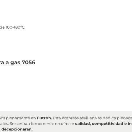
de 100-180ºC.
ra a gas 7056
fiamos plenamente en
Eutron
.
Esta empresa sevillana se dedica plename
ales. Se centran firmemente en ofrecer
calidad, competitividad e i
e decepcionarán.