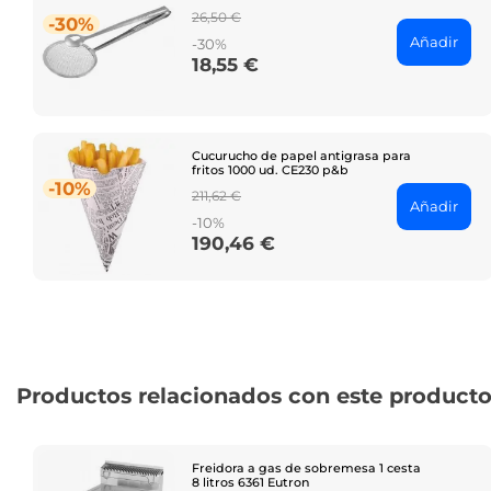
Regular
26,50 €
-30%
price
Añadir
-30%
18,55 €
Price
Cucurucho de papel antigrasa para
fritos 1000 ud. CE230 p&b
-10%
Regular
211,62 €
Añadir
price
-10%
190,46 €
Price
Productos relacionados con este product
Freidora a gas de sobremesa 1 cesta
8 litros 6361 Eutron