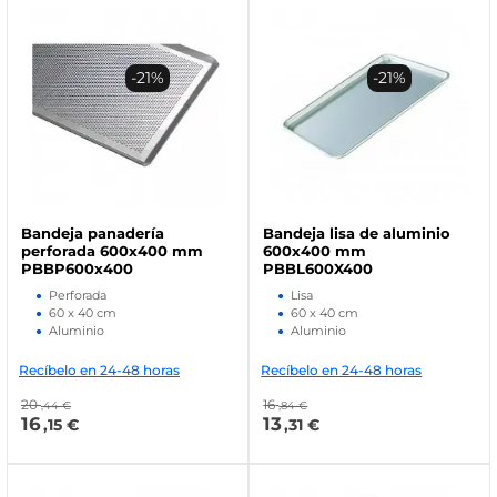
-21%
-21%
Bandeja panadería
Bandeja lisa de aluminio
perforada 600x400 mm
600x400 mm
PBBP600x400
PBBL600X400
Perforada
Lisa
60 x 40 cm
60 x 40 cm
Aluminio
Aluminio
Recíbelo en 24-48 horas
Recíbelo en 24-48 horas
20
16
,44 €
,84 €
16
13
,15 €
,31 €