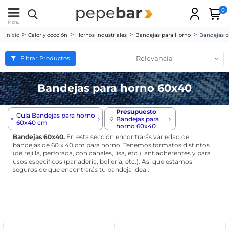
0
Menu
Inicio
Calor y cocción
Hornos industriales
Bandejas para Horno
Bandejas p
Relevancia
Filtrar Productos
Bandejas para horno 60x40
Presupuesto
Guía Bandejas para horno
Bandejas para
⭐️
📋
60x40 cm
horno 60x40
Bandejas 60x40.
En esta sección encontrarás variedad de
bandejas de 60 x 40 cm para horno. Tenemos formatos distintos
(de rejilla, perforada, con canales, lisa, etc.), antiadherentes y para
usos específicos (panadería, bollería, etc.). Así que estamos
seguros de que encontrarás tu bandeja ideal.