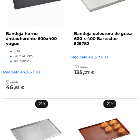
Bandeja horno
Bandeja colectora de grasa
antiadherente 600x400
600 x 400 Bartscher
vogue
525782
Lisa
60 x 40 cm
Recíbelo en 2-7 días
Aluminio
171
,23 €
135
Recíbelo en 2-5 días
,27 €
51
,79 €
46
,61 €
-21%
-21%