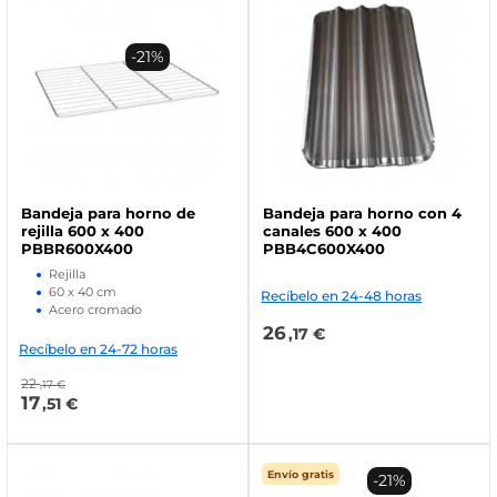
-21%
Bandeja para horno de
Bandeja para horno con 4
rejilla 600 x 400
canales 600 x 400
PBBR600X400
PBB4C600X400
Rejilla
60 x 40 cm
Recíbelo en 24-48 horas
Acero cromado
26
,17 €
Recíbelo en 24-72 horas
22
,17 €
17
,51 €
Envío gratis
-21%