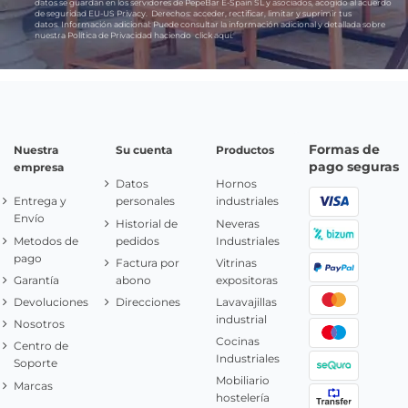
datos se guardan en los servidores de PepeBar E-Spain SL y asociados, acogido al acuerdo
de seguridad EU-US Privacy.
Derechos:
acceder, rectificar, limitar y suprimir tus
datos.
Información adicional:
Puede consultar la información adicional y detallada sobre
nuestra Política de Privacidad haciendo
click aquí.
Formas de
Nuestra
Su cuenta
Productos
pago seguras
empresa
Datos
Hornos
Entrega y
personales
industriales
Envío
Historial de
Neveras
Metodos de
pedidos
Industriales
pago
Factura por
Vitrinas
Garantía
abono
expositoras
Devoluciones
Direcciones
Lavavajillas
industrial
Nosotros
Cocinas
Centro de
Industriales
Soporte
Mobiliario
Marcas
hostelería