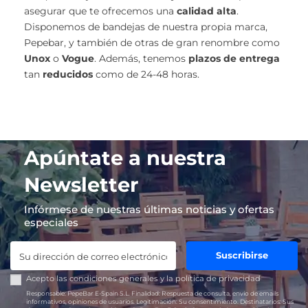
asegurar que te ofrecemos una
calidad alta
.
Disponemos de bandejas de nuestra propia marca,
Pepebar, y también de otras de gran renombre como
Unox
o
Vogue
. Además, tenemos
plazos de entrega
tan
reducidos
como de 24-48 horas.
Apúntate a nuestra
Newsletter
Infórmese de nuestras últimas noticias y ofertas
especiales
Suscribirse
Acepto las
condiciones generales
y la
política de privacidad
Responsable:
PepeBar E-Spain S.L.
Finalidad:
Respuesta de consulta, envío de emails
informativos, opiniones de usuarios.
Legitimación:
Su consentimiento.
Destinatarios:
Sus