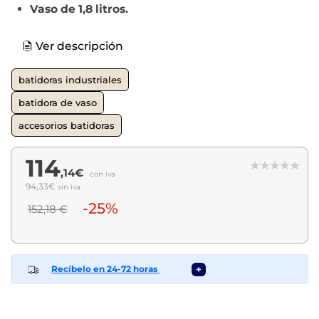
Vaso de 1,8 litros.
Ver descripción
batidoras industriales
batidora de vaso
accesorios batidoras
114
,14€
con iva
94,33€
sin iva
-25%
152,18 €
Recíbelo en 24-72 horas
+