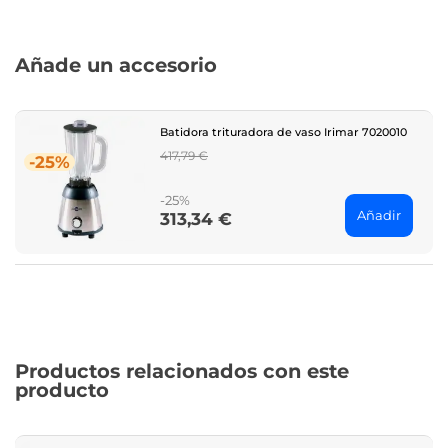
Añade un accesorio
Batidora trituradora de vaso Irimar 7020010
Regular
417,79 €
-25%
price
-25%
Añadir
313,34 €
Price
Productos relacionados con este
producto