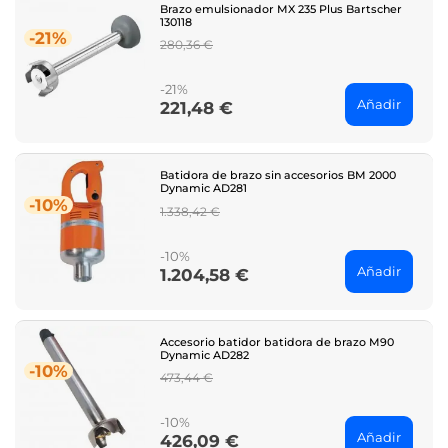
Brazo emulsionador MX 235 Plus Bartscher
130118
-21%
Regular
280,36 €
price
-21%
Añadir
221,48 €
Price
Batidora de brazo sin accesorios BM 2000
Dynamic AD281
-10%
Regular
1.338,42 €
price
-10%
Añadir
1.204,58 €
Price
Accesorio batidor batidora de brazo M90
Dynamic AD282
-10%
Regular
473,44 €
price
-10%
Añadir
426,09 €
Price