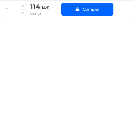
114
© Copyright 2022 PepeBar.com |
Política de cookies |
Aviso legal y
,14€
Comprar
Condiciones generales de compra |
Blog
con iva