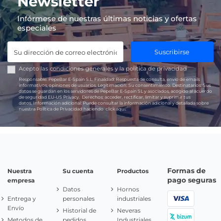
Newsletter
Infórmese de nuestras últimas noticias y ofertas
especiales
Suscribirse
Acepto las
condiciones generales
y la
política de privacidad
Responsable:
PepeBar E-Spain S.L.
Finalidad:
Respuesta de consulta, envío de emails
informativos, opiniones de usuarios.
Legitimación:
Su consentimiento.
Destinatarios:
Sus
datos se guardan en los servidores de PepeBar E-Spain SL y asociados, acogido al acuerdo
de seguridad EU-US Privacy.
Derechos:
acceder, rectificar, limitar y suprimir tus
datos.
Información adicional:
Puede consultar la información adicional y detallada sobre
nuestra Política de Privacidad haciendo
click aquí.
Formas de
Nuestra
Su cuenta
Productos
pago seguras
empresa
Datos
Hornos
Entrega y
personales
industriales
Envío
Historial de
Neveras
Metodos de
pedidos
Industriales