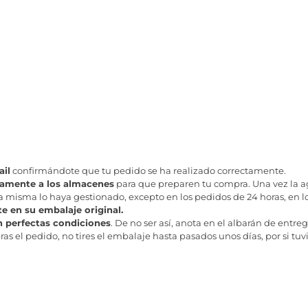
il
confirmándote que tu pedido se ha realizado correctamente.
tamente a los almacenes
para que preparen tu compra. Una vez la age
misma lo haya gestionado, excepto en los pedidos de 24 horas, en los
te en su embalaje original.
n perfectas condiciones
. De no ser así, anota en el albarán de entreg
as el pedido, no tires el embalaje hasta pasados unos días, por si tuv