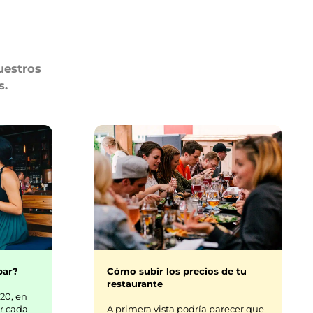
uestros
s.
bar?
Cómo subir los precios de tu
restaurante
20, en
r cada
A primera vista podría parecer que