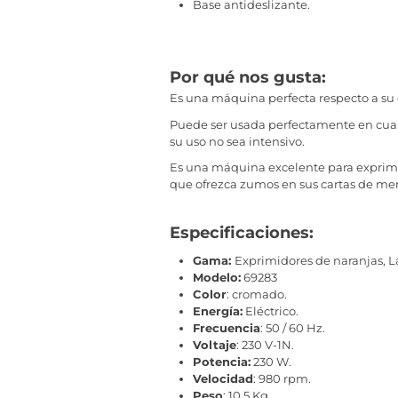
Base antideslizante.
Por qué nos gusta:
Es una máquina perfecta respecto a su c
Puede ser usada perfectamente en cualq
su uso no sea intensivo.
Es una máquina excelente para exprimir 
que ofrezca zumos en sus cartas de me
Especificaciones:
Gama:
Exprimidores de naranjas, L
Modelo:
69283
Color
: cromado.
Energía:
Eléctrico.
Frecuencia
: 50 / 60 Hz.
Voltaje
: 230 V-1N.
Potencia:
230 W.
Velocidad
: 980 rpm.
Peso
: 10.5 Kg.