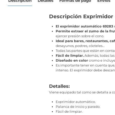
Descripción
Detalles
Formas de pago
Envíos
Descripción Exprimidor 
El exprimidor automático 69283
e
Permite extraer el zumo de la frut
ejercer presión sobre el cono.
Ideal para bares, restaurantes, ca
desayunos, postres, cócteles…
Todas las partes que están en contac
Fácil de limpiar.
Además, todas las p
Diseñado en color
cromo e incluye
Es importante tener en cuenta que
intenso. El exprimidor debe desca
Detalles:
Viene equipado tal como se detalla a c
Exprimidor automático.
Palanca de inicio y parado.
Fácil de limpiar.