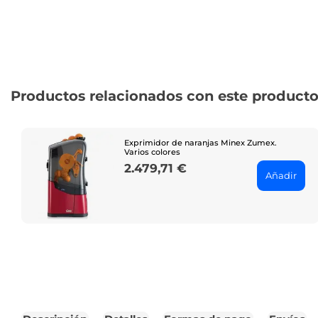
Productos relacionados con este product
Exprimidor de naranjas Minex Zumex.
Varios colores
2.479,71 €
Price
Añadir