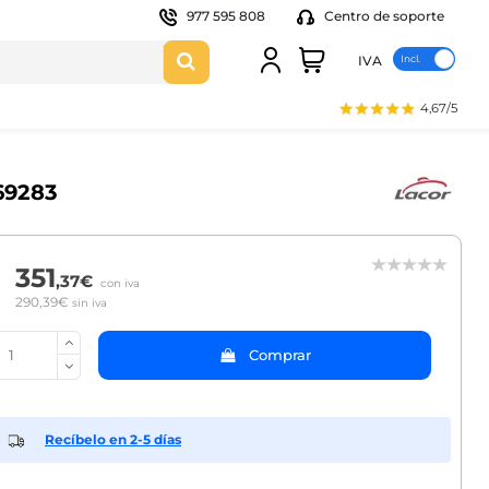
977 595 808
Centro de soporte
IVA
4,67/5
 69283
351
,37€
con iva
290,39€
sin iva
Comprar
Recíbelo en 2-5 días