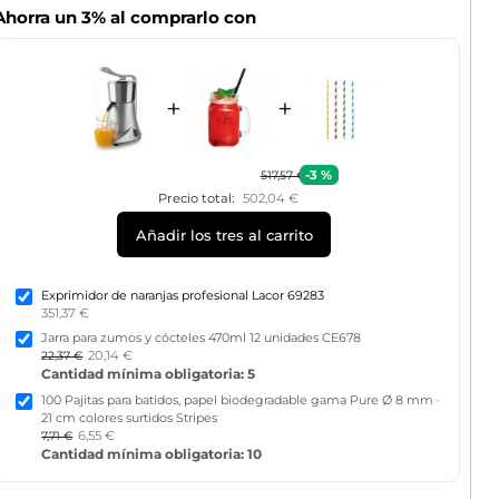
Ahorra un 3% al comprarlo con
+
+
-3 %
517,57 €
Precio total:
502,04 €
Añadir los tres al carrito
Exprimidor de naranjas profesional Lacor 69283
351,37 €
Jarra para zumos y cócteles 470ml 12 unidades CE678
20,14 €
22,37 €
Cantidad mínima obligatoria: 5
100 Pajitas para batidos, papel biodegradable gama Pure Ø 8 mm ·
21 cm colores surtidos Stripes
6,55 €
7,71 €
Cantidad mínima obligatoria: 10