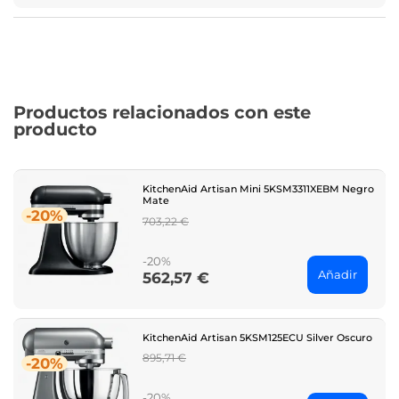
Productos relacionados con este
producto
KitchenAid Artisan Mini 5KSM3311XEBM Negro
Mate
-20%
Regular
703,22 €
price
-20%
Añadir
562,57 €
Price
KitchenAid Artisan 5KSM125ECU Silver Oscuro
Regular
895,71 €
-20%
price
-20%