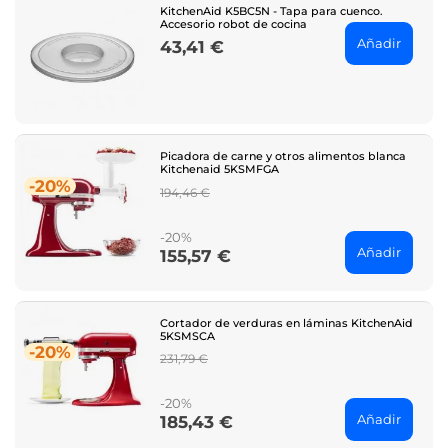
KitchenAid K5BC5N - Tapa para cuenco.
Accesorio robot de cocina
Añadir
43,41 €
Price
Picadora de carne y otros alimentos blanca
Kitchenaid 5KSMFGA
-20%
Regular
194,46 €
price
-20%
Añadir
155,57 €
Price
Cortador de verduras en láminas KitchenAid
5KSMSCA
-20%
Regular
231,79 €
price
-20%
Añadir
185,43 €
Price