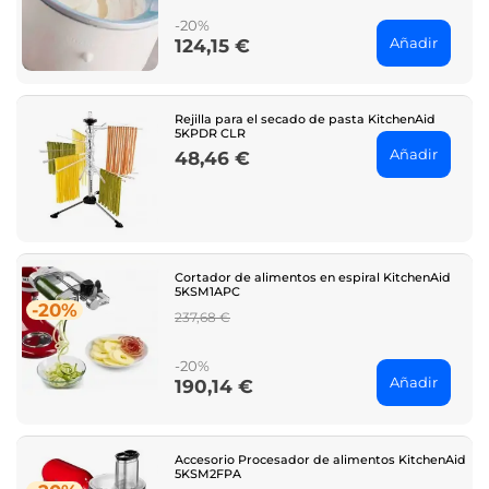
-20%
Añadir
124,15 €
Price
Rejilla para el secado de pasta KitchenAid
5KPDR CLR
Añadir
48,46 €
Price
Cortador de alimentos en espiral KitchenAid
5KSM1APC
-20%
Regular
237,68 €
price
-20%
Añadir
190,14 €
Price
Accesorio Procesador de alimentos KitchenAid
5KSM2FPA