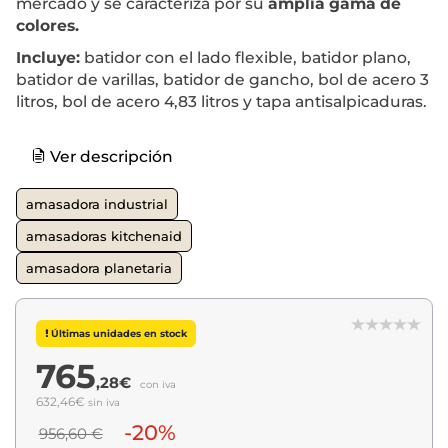
mercado y se caracteriza por su
amplia gama de
colores.
Incluye:
batidor con el lado flexible, batidor plano,
batidor de varillas, batidor de gancho, bol de acero 3
litros, bol de acero 4,83 litros y tapa antisalpicaduras.
Ver descripción
amasadora industrial
amasadoras kitchenaid
amasadora planetaria
Últimas unidades en stock
765
,28€
con iva
632,46€
sin iva
-20%
956,60 €