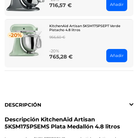
Añadir
716,57 €
Price
KitchenAid Artisan 5KSM175PSEPT Verde
Pistacho 4.8 litros
-20%
Regular
956,60 €
price
-20%
Añadir
765,28 €
Price
DESCRIPCIÓN
Descripción KitchenAid Artisan
5KSM175PSEMS Plata Medallón 4.8 litros