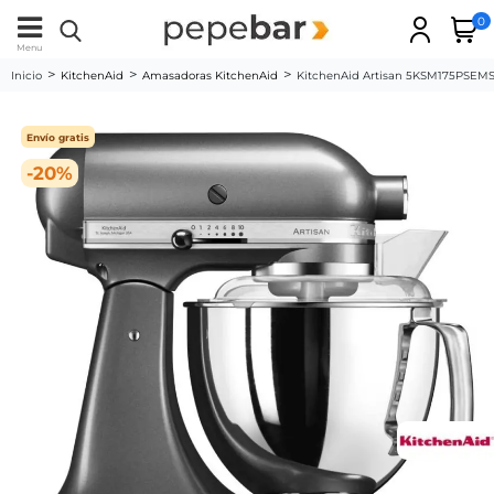
0
Menu
Inicio
KitchenAid
Amasadoras KitchenAid
KitchenAid Artisan 5KSM175PSEMS P
Envío gratis
-20%