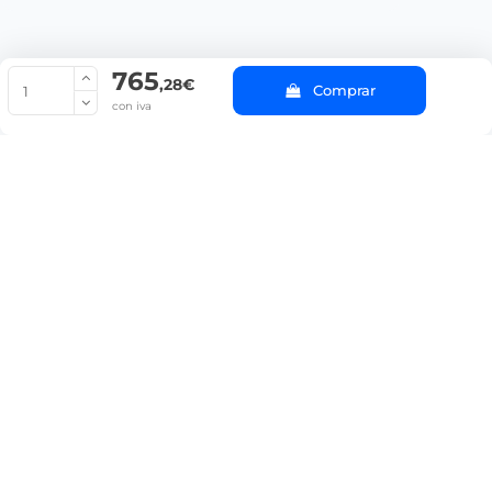
765
© Copyright 2022 PepeBar.com |
Política de cookies |
Aviso legal y
,28€
Comprar
Condiciones generales de compra |
Blog
con iva