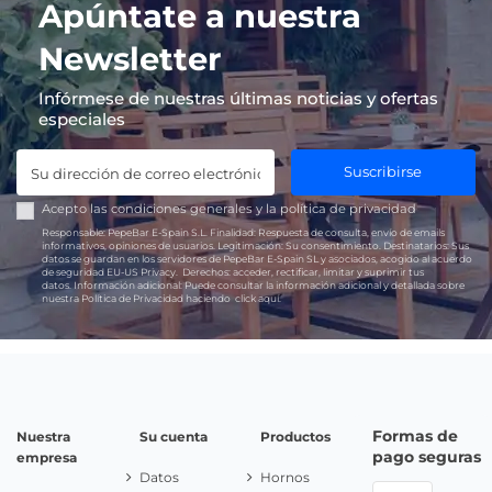
Apúntate a nuestra
Newsletter
Infórmese de nuestras últimas noticias y ofertas
especiales
Suscribirse
Acepto las
condiciones generales
y la
política de privacidad
Responsable:
PepeBar E-Spain S.L.
Finalidad:
Respuesta de consulta, envío de emails
informativos, opiniones de usuarios.
Legitimación:
Su consentimiento.
Destinatarios:
Sus
datos se guardan en los servidores de PepeBar E-Spain SL y asociados, acogido al acuerdo
de seguridad EU-US Privacy.
Derechos:
acceder, rectificar, limitar y suprimir tus
datos.
Información adicional:
Puede consultar la información adicional y detallada sobre
nuestra Política de Privacidad haciendo
click aquí.
Formas de
Nuestra
Su cuenta
Productos
pago seguras
empresa
Datos
Hornos