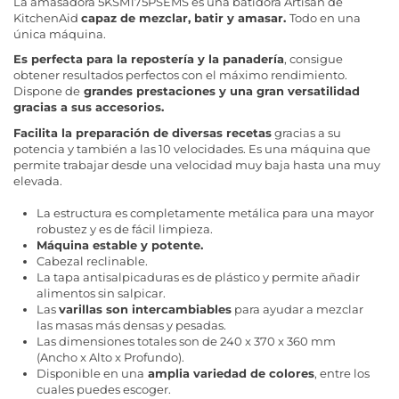
La amasadora 5KSM175PSEMS es una batidora Artisan de
KitchenAid
capaz de mezclar, batir y amasar.
Todo en una
única máquina.
Es perfecta para la repostería y la panadería
, consigue
obtener resultados perfectos con el máximo rendimiento.
Dispone de
grandes prestaciones y una gran versatilidad
gracias a sus accesorios.
Facilita la preparación de diversas recetas
gracias a su
potencia y también a las 10 velocidades. Es una máquina que
permite trabajar desde una velocidad muy baja hasta una muy
elevada.
La estructura es completamente metálica para una mayor
robustez y es de fácil limpieza.
Máquina estable y potente.
Cabezal reclinable.
La tapa antisalpicaduras es de plástico y permite añadir
alimentos sin salpicar.
Las
varillas son intercambiables
para ayudar a mezclar
las masas más densas y pesadas.
Las dimensiones totales son de 240 x 370 x 360 mm
(Ancho x Alto x Profundo).
Disponible en una
amplia variedad de colores
, entre los
cuales puedes escoger.