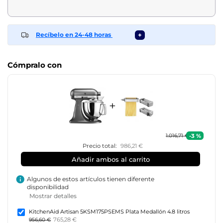
Recíbelo en 24-48 horas
+
Cómpralo con
+
-3 %
1.016,71 €
Precio total:
986,21 €
Añadir ambos al carrito
info
Algunos de estos artículos tienen diferente
disponibilidad
Mostrar detalles
KitchenAid Artisan 5KSM175PSEMS Plata Medallón 4.8 litros
765,28 €
956,60 €