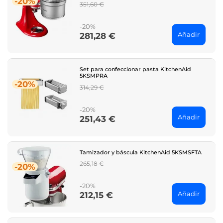
-20%
Regular
351,60 €
price
-20%
Añadir
281,28 €
Price
Set para confeccionar pasta KitchenAid
5KSMPRA
-20%
Regular
314,29 €
price
-20%
Añadir
251,43 €
Price
Tamizador y báscula KitchenAid 5KSMSFTA
Regular
265,18 €
-20%
price
-20%
Añadir
212,15 €
Price