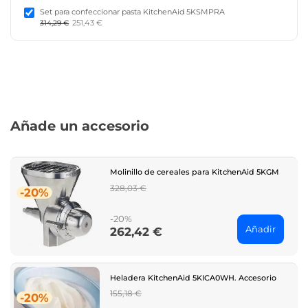
Set para confeccionar pasta KitchenAid 5KSMPRA
251,43 €
314,29 €
Añade un accesorio
Molinillo de cereales para KitchenAid 5KGM
Regular
328,03 €
-20%
price
-20%
Añadir
262,42 €
Price
Heladera KitchenAid 5KICA0WH. Accesorio
Regular
155,18 €
-20%
price