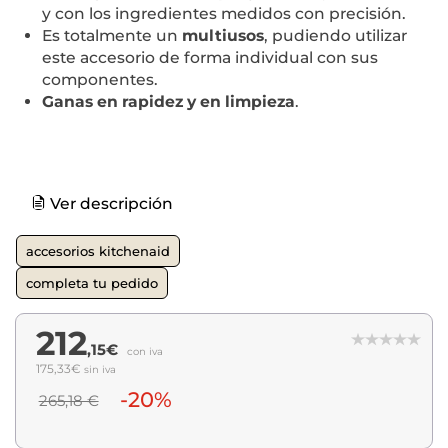
y con los ingredientes medidos con precisión.
Es totalmente un
multiusos
, pudiendo utilizar
este accesorio de forma individual con sus
componentes.
Ganas en rapidez y en limpieza
.
Ver descripción
accesorios kitchenaid
completa tu pedido
212
,15€
con iva
175,33€
sin iva
-20%
265,18 €