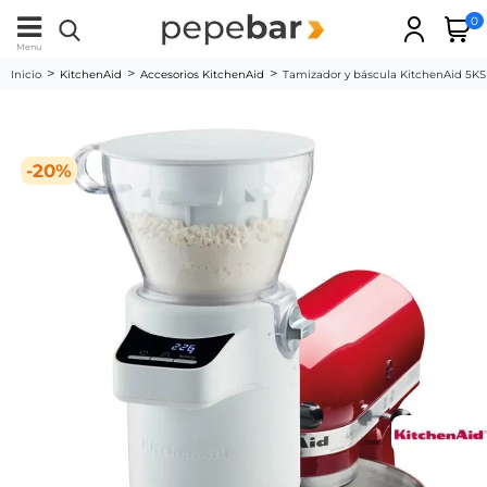
0
Menu
Inicio
KitchenAid
Accesorios KitchenAid
Tamizador y báscula KitchenAid 5K
-20%