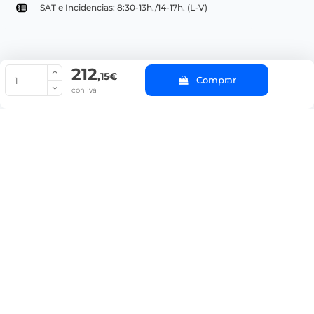
SAT e Incidencias: 8:30-13h./14-17h. (L-V)
212
© Copyright 2022 PepeBar.com |
Política de cookies |
Aviso legal y
,15€
Comprar
Condiciones generales de compra |
Blog
con iva