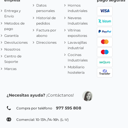
pago seguras
empresa
Datos
Hornos
Entrega y
personales
industriales
Envío
Historial de
Neveras
Metodos de
pedidos
Industriales
pago
Factura por
Vitrinas
Garantía
abono
expositoras
Devoluciones
Direcciones
Lavavajillas
industrial
Nosotros
Cocinas
Centro de
Industriales
Soporte
Mobiliario
Marcas
hostelería
¿Necesitas ayuda?
¡Contáctanos!
977 595 808
Compra por teléfono
Comercial: 10-13h./14-16h. (L-V)