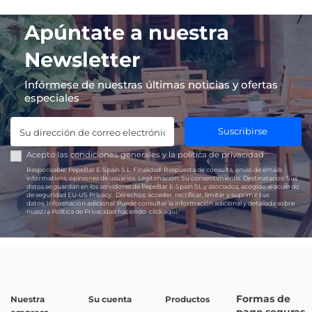
Apúntate a nuestra
Newsletter
Infórmese de nuestras últimas noticias y ofertas
especiales
Suscribirse
Acepto las
condiciones generales
y la
política de privacidad
Responsable:
PepeBar E-Spain S.L.
Finalidad:
Respuesta de consulta, envío de emails
informativos, opiniones de usuarios.
Legitimación:
Su consentimiento.
Destinatarios:
Sus
datos se guardan en los servidores de PepeBar E-Spain SL y asociados, acogido al acuerdo
de seguridad EU-US Privacy.
Derechos:
acceder, rectificar, limitar y suprimir tus
datos.
Información adicional:
Puede consultar la información adicional y detallada sobre
nuestra Política de Privacidad haciendo
click aquí.
Formas de
Nuestra
Su cuenta
Productos