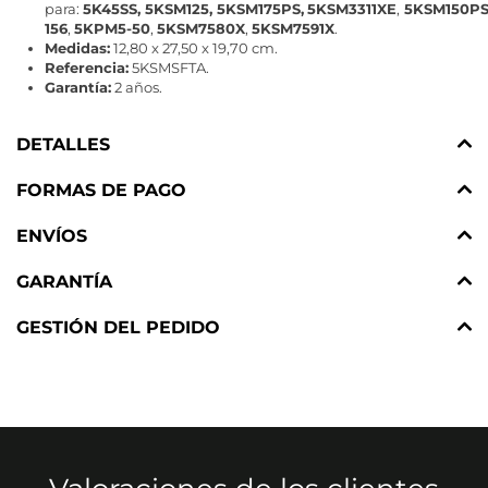
para:
5K
4
5SS, 5KSM125, 5KSM175PS,
5KSM3311XE
,
5KSM150PS
156
,
5KPM5-50
,
5KSM7580X
,
5KSM7591X
.
Medidas:
12,80 x 27,50 x 19,70 cm.
Referencia:
5KSMSFTA.
Garantía:
2 años.
DETALLES
FORMAS DE PAGO
ENVÍOS
GARANTÍA
GESTIÓN DEL PEDIDO