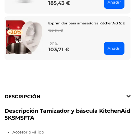
Añadir
185,43 €
Price
Exprimidor para amasadoras KitchenAid 5JE
Regular
129,64 €
-20%
price
-20%
Añadir
103,71 €
Price
DESCRIPCIÓN
Descripción Tamizador y báscula KitchenAid
5KSMSFTA
Accesorio válido