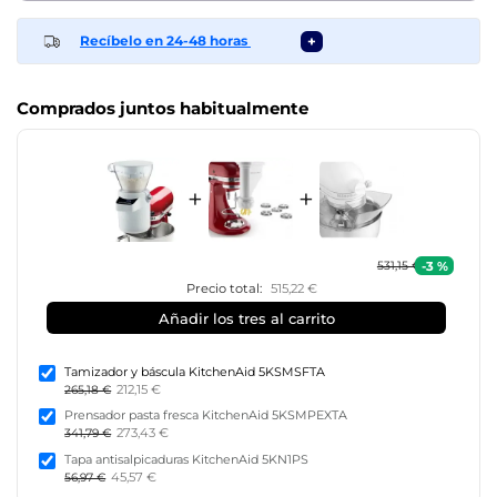
Recíbelo en 24-48 horas
+
Comprados juntos habitualmente
+
+
-3 %
531,15 €
Precio total:
515,22 €
Añadir los tres al carrito
Tamizador y báscula KitchenAid 5KSMSFTA
212,15 €
265,18 €
Prensador pasta fresca KitchenAid 5KSMPEXTA
273,43 €
341,79 €
Tapa antisalpicaduras KitchenAid 5KN1PS
45,57 €
56,97 €