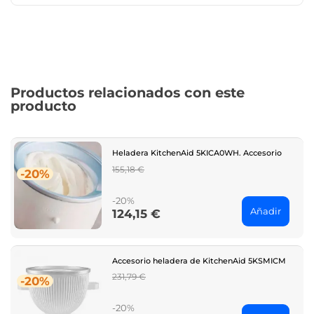
Productos relacionados con este
producto
Heladera KitchenAid 5KICA0WH. Accesorio
Regular
155,18 €
-20%
price
-20%
Añadir
124,15 €
Price
Accesorio heladera de KitchenAid 5KSMICM
Regular
231,79 €
-20%
price
-20%