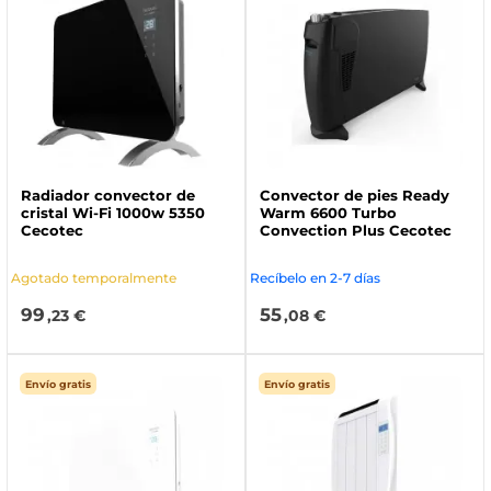
Radiador convector de
Convector de pies Ready
cristal Wi-Fi 1000w 5350
Warm 6600 Turbo
Cecotec
Convection Plus Cecotec
Agotado temporalmente
Recíbelo en 2-7 días
99
55
,23 €
,08 €
Envío gratis
Envío gratis