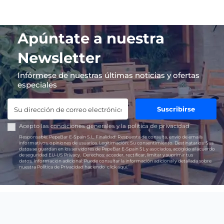
Apúntate a nuestra
Newsletter
Infórmese de nuestras últimas noticias y ofertas
especiales
Suscribirse
Acepto las
condiciones generales
y la
política de privacidad
Responsable:
PepeBar E-Spain S.L.
Finalidad:
Respuesta de consulta, envío de emails
informativos, opiniones de usuarios.
Legitimación:
Su consentimiento.
Destinatarios:
Sus
datos se guardan en los servidores de PepeBar E-Spain SL y asociados, acogido al acuerdo
de seguridad EU-US Privacy.
Derechos:
acceder, rectificar, limitar y suprimir tus
datos.
Información adicional:
Puede consultar la información adicional y detallada sobre
nuestra Política de Privacidad haciendo
click aquí.