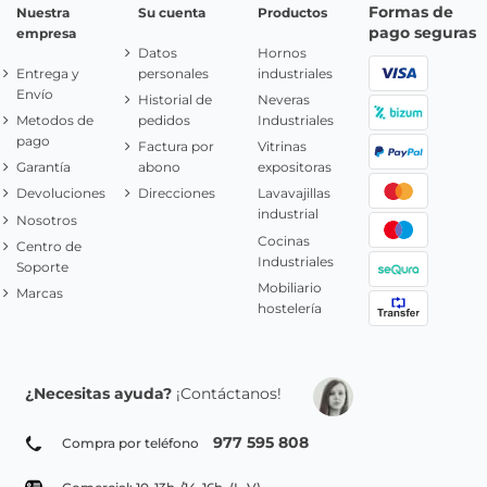
Formas de
Nuestra
Su cuenta
Productos
pago seguras
empresa
Datos
Hornos
Entrega y
personales
industriales
Envío
Historial de
Neveras
Metodos de
pedidos
Industriales
pago
Factura por
Vitrinas
Garantía
abono
expositoras
Devoluciones
Direcciones
Lavavajillas
industrial
Nosotros
Cocinas
Centro de
Industriales
Soporte
Mobiliario
Marcas
hostelería
¿Necesitas ayuda?
¡Contáctanos!
977 595 808
Compra por teléfono