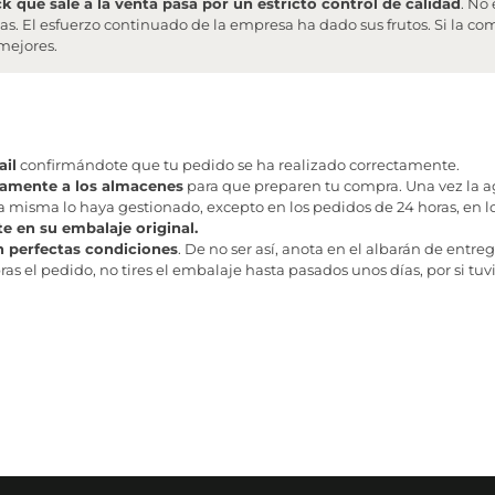
que sale a la venta pasa por un estricto control de calidad
. No
as. El esfuerzo continuado de la empresa ha dado sus frutos. Si la c
mejores.
il
confirmándote que tu pedido se ha realizado correctamente.
tamente a los almacenes
para que preparen tu compra. Una vez la age
misma lo haya gestionado, excepto en los pedidos de 24 horas, en los
te en su embalaje original.
n perfectas condiciones
. De no ser así, anota en el albarán de entreg
as el pedido, no tires el embalaje hasta pasados unos días, por si tuv