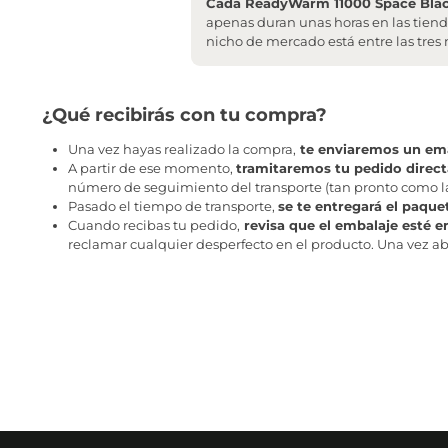
Cada ReadyWarm 11000 Space Black 
apenas duran unas horas en las tiend
nicho de mercado está entre las tres 
¿Qué recibirás con tu compra?
Una vez hayas realizado la compra,
te enviaremos un ema
A partir de ese momento,
tramitaremos tu pedido direc
número de seguimiento del transporte (tan pronto como la 
Pasado el tiempo de transporte,
se te entregará el paque
Cuando recibas tu pedido,
revisa que el embalaje esté e
reclamar cualquier desperfecto en el producto. Una vez abr