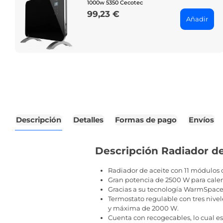
1000w 5350 Cecotec
99,23 €
Price
Añadir
Descripción
Detalles
Formas de pago
Envíos
Descripción Radiador d
Radiador de aceite con 11 módulos 
Gran potencia de 2500 W para calent
Gracias a su tecnología WarmSpace 
Termostato regulable con tres nive
y máxima de 2000 W.
Cuenta con recogecables, lo cual es