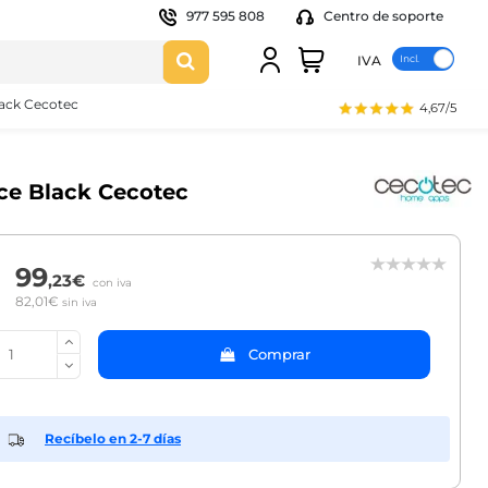
977 595 808
Centro de soporte
IVA
lack Cecotec
4,67/5
ce Black Cecotec
99
,23€
con iva
82,01€
sin iva
Comprar
Recíbelo en 2-7 días