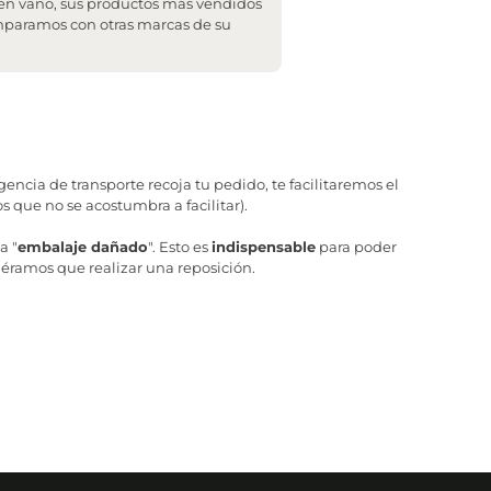
 en vano, sus productos más vendidos
omparamos con otras marcas de su
ncia de transporte recoja tu pedido, te facilitaremos el
 que no se acostumbra a facilitar).
a "
embalaje dañado
". Esto es
indispensable
para poder
iéramos que realizar una reposición.