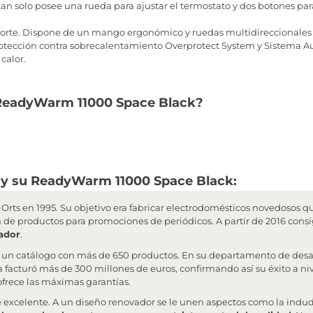
tan solo posee una rueda para ajustar el termostato y dos botones pa
sporte. Dispone de un mango ergonómico y ruedas multidireccionales
otección contra sobrecalentamiento Overprotect System y Sistema 
calor.
u ReadyWarm 11000 Space Black?
 y su ReadyWarm 11000 Space Black:
Orts en 1995. Su objetivo era fabricar electrodomésticos novedosos qu
ón de productos para promociones de periódicos. A partir de 2016 consi
ador
.
 un catálogo con más de 650 productos. En su departamento de desar
 facturó más de 300 millones de euros, confirmando así su éxito a n
frece las máximas garantías.
e excelente. A un diseño renovador se le unen aspectos como la ind