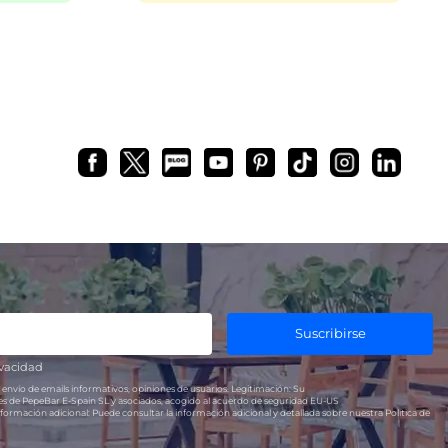
Suscribirse
ivacidad
 envío de emails informativos, opiniones de usuarios.
Legitimación:
Su
res de PepeBar E-Spain SL y asociados, acogido al acuerdo de seguridad EU-US
formación adicional:
Puede consultar la información adicional y detallada sobre nuestra Política de