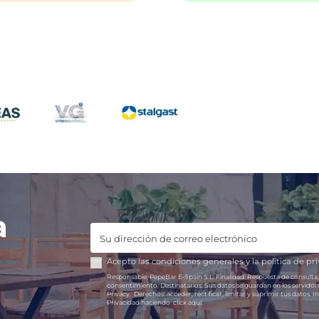
a
Acepto las
condiciones generales
y la
política de pr
Responsable:
PepeBar E-Spain S.L.
Finalidad:
Respuesta de consulta,
consentimiento.
Destinatarios:
Sus datos se guardan en los servido
Privacy.
Derechos:
acceder, rectificar, limitar y suprimir tus datos.
In
Privacidad haciendo
click aquí.