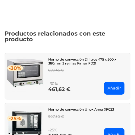
Productos relacionados con este
producto
Horno de convección 21 litros 475 x 500 x
380mm 3 rejillas Fimar FD21
-30%
Regular
659,45 €
price
-30%
Añadir
461,62 €
Price
Horno de convección Unox Anna XF023
Regular
907,50 €
-25%
price
-25%
Añadir