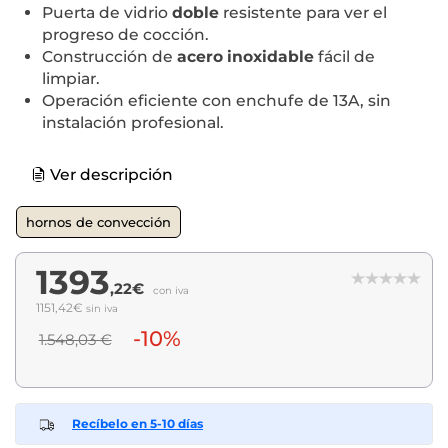
Puerta de vidrio
doble
resistente para ver el
progreso de cocción.
Construcción de
acero inoxidable
fácil de
limpiar.
Operación eficiente con enchufe de 13A, sin
instalación profesional.
Ver descripción
hornos de convección
1393
,22€
con iva
1151,42€
sin iva
-10%
1.548,03 €
Recíbelo en 5-10 días