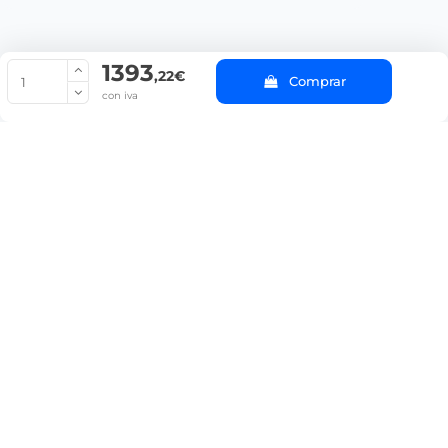
1393
© Copyright 2022 PepeBar.com |
Política de cookies |
Aviso legal y
,22€
Comprar
Condiciones generales de compra |
Blog
con iva