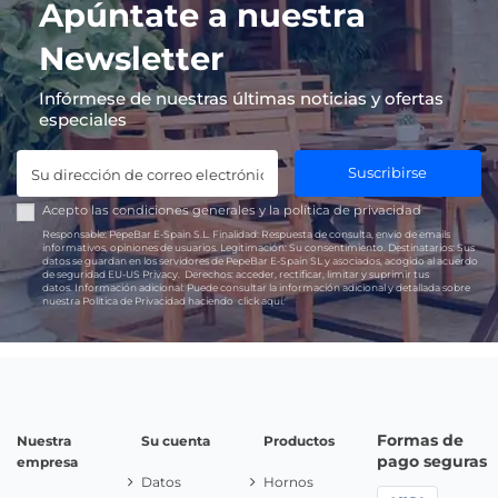
Apúntate a nuestra
Newsletter
Infórmese de nuestras últimas noticias y ofertas
especiales
Suscribirse
Acepto las
condiciones generales
y la
política de privacidad
Responsable:
PepeBar E-Spain S.L.
Finalidad:
Respuesta de consulta, envío de emails
informativos, opiniones de usuarios.
Legitimación:
Su consentimiento.
Destinatarios:
Sus
datos se guardan en los servidores de PepeBar E-Spain SL y asociados, acogido al acuerdo
de seguridad EU-US Privacy.
Derechos:
acceder, rectificar, limitar y suprimir tus
datos.
Información adicional:
Puede consultar la información adicional y detallada sobre
nuestra Política de Privacidad haciendo
click aquí.
Formas de
Nuestra
Su cuenta
Productos
pago seguras
empresa
Datos
Hornos