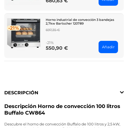
680,63 €
Price
Horno industrial de convección 3 bandejas
2,7kw Bartscher 120789
-21%
Regular
697,35 €
price
-21%
Añadir
550,90 €
Price
DESCRIPCIÓN
Descripción Horno de convección 100 litros
Buffalo CW864
Descubre el horno de convección Buffalo de 100 litros y 2,5 kW,