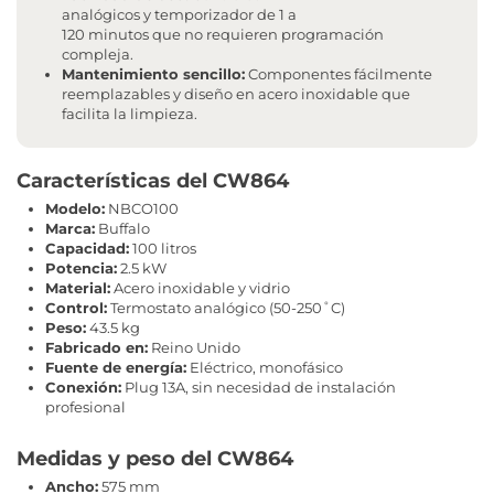
analógicos y temporizador de 1 a
120 minutos que no requieren programación
compleja.
Mantenimiento sencillo:
Componentes fácilmente
reemplazables y diseño en acero inoxidable que
facilita la limpieza.
Características del CW864
Modelo:
NBCO100
Marca:
Buffalo
Capacidad:
100 litros
Potencia:
2.5 kW
Material:
Acero inoxidable y vidrio
Control:
Termostato analógico (50-250˚C)
Peso:
43.5 kg
Fabricado en:
Reino Unido
Fuente de energía:
Eléctrico, monofásico
Conexión:
Plug 13A, sin necesidad de instalación
profesional
Medidas y peso del CW864
Ancho:
575 mm