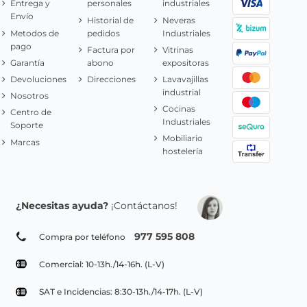
Entrega y
personales
industriales
Envío
Historial de
Neveras
Metodos de
pedidos
Industriales
pago
Factura por
Vitrinas
Garantía
abono
expositoras
Devoluciones
Direcciones
Lavavajillas
industrial
Nosotros
Cocinas
Centro de
Industriales
Soporte
Mobiliario
Marcas
hostelería
¿Necesitas ayuda?
¡Contáctanos!
977 595 808
Compra por teléfono
Comercial: 10-13h./14-16h. (L-V)
SAT e Incidencias: 8:30-13h./14-17h. (L-V)