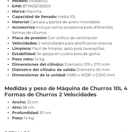
Modelo:
09368053
EAN:
8719632126300
Marca:
Maxima
Capacidad de llenado:
Hasta 10L
Material:
Carcasa y partes de acero inoxidable
Accesorios:
Incluye varios accesorios para diferentes
formas de churros
Placa de presión:
Con orificio de ventilación
Velocidades:
2 velocidades para dosificación precisa
Limpieza:
Fácil de limpiar, apto para lavavajillas
Estabilidad:
Se apoya en cuatro pies de goma
Peso neto:
14 kg
Dimensiones del cilindro:
Diámetro 219 x 270 mm
Diámetro del cilindro de salida:
Diámetro 50 mm
Dimensiones de la unidad:
H580 x W330 x D300 mm
Medidas y peso de Máquina de Churros 10L 4
Formas de Churros 2 Velocidades
Ancho:
33 cm
Alto:
58 cm
Profundidad:
30 cm
Peso:
14 kg