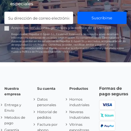
especiales
Suscribirse
Acepto las
condiciones generales
y la
política de privacidad
Responsable:
PepeBar E-Spain S.L.
Finalidad:
Respuesta de consulta, envío de emails
informativos, opiniones de usuarios.
Legitimación:
Su consentimiento.
Destinatarios:
Sus
datos se guardan en los servidores de PepeBar E-Spain SL y asociados, acogido al acuerdo
de seguridad EU-US Privacy.
Derechos:
acceder, rectificar, limitar y suprimir tus
datos.
Información adicional:
Puede consultar la información adicional y detallada sobre
nuestra Política de Privacidad haciendo
click aquí.
Formas de
Nuestra
Su cuenta
Productos
pago seguras
empresa
Datos
Hornos
Entrega y
personales
industriales
Envío
Historial de
Neveras
Metodos de
pedidos
Industriales
pago
Factura por
Vitrinas
Garantía
abono
expositoras