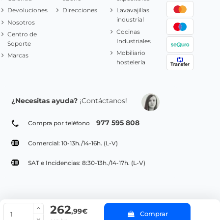
Devoluciones
Direcciones
Lavavajillas
industrial
Nosotros
Cocinas
Centro de
Industriales
Soporte
Mobiliario
Marcas
hostelería
¿Necesitas ayuda?
¡Contáctanos!
977 595 808
Compra por teléfono
Comercial: 10-13h./14-16h. (L-V)
SAT e Incidencias: 8:30-13h./14-17h. (L-V)
262
© Copyright 2022 PepeBar.com |
Política de cookies |
Aviso legal y
,99€
Comprar
Condiciones generales de compra |
Blog