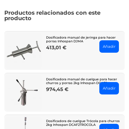
Productos relacionados con este
producto
Dosificadora manual de jeringa para hacer
porras Inhospan DJMA
Añadir
413,01 €
Price
Dosificadora manual de cuelgue para hacer
churros y porras 2kg Inhospan DCAF2
Añadir
974,45 €
Price
Dosificadora de cuelgue Trócola para churros
2kg Inhospan DCAF2TROCOLA