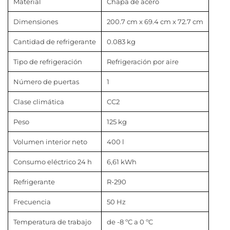
Material
Chapa de acero
Dimensiones
200.7 cm x 69.4 cm x 72.7 cm
Cantidad de refrigerante
0.083 kg
Tipo de refrigeración
Refrigeración por aire
Número de puertas
1
Clase climática
CC2
Peso
125 kg
Volumen interior neto
400 l
Consumo eléctrico 24 h
6,61 kWh
Refrigerante
R-290
Frecuencia
50 Hz
Temperatura de trabajo
de -8 ºC a 0 ºC