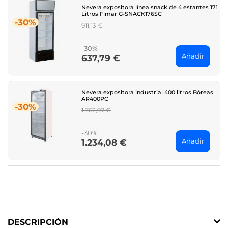
Nevera expositora línea snack de 4 estantes 171
Litros Fimar G-SNACK176SC
-30%
Regular
911,13 €
price
-30%
Añadir
637,79 €
Price
Nevera expositora industrial 400 litros Bóreas
AR400PC
-30%
Regular
1.762,97 €
price
-30%
Añadir
1.234,08 €
Price
DESCRIPCIÓN