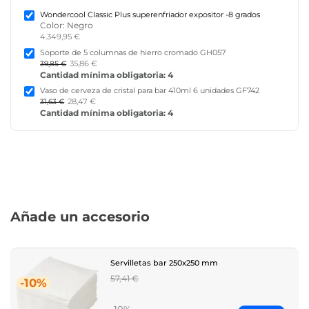
Wondercool Classic Plus superenfriador expositor -8 grados
Color: Negro
4.349,95 €
Soporte de 5 columnas de hierro cromado GH057
35,86 €
39,85 €
Cantidad mínima obligatoria: 4
Vaso de cerveza de cristal para bar 410ml 6 unidades GF742
28,47 €
31,63 €
Cantidad mínima obligatoria: 4
Añade un accesorio
Servilletas bar 250x250 mm
Regular
57,41 €
-10%
price