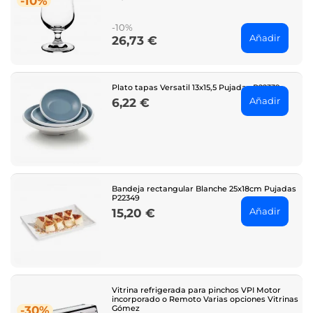
-10%
price
-10%
Añadir
26,73 €
Price
Plato tapas Versatil 13x15,5 Pujadas P22339
Añadir
6,22 €
Price
Bandeja rectangular Blanche 25x18cm Pujadas
P22349
Añadir
15,20 €
Price
Vitrina refrigerada para pinchos VPI Motor
incorporado o Remoto Varias opciones Vitrinas
Gómez
-30%