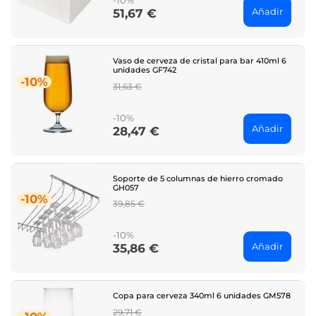
-10%
Añadir
51,67 €
Price
Vaso de cerveza de cristal para bar 410ml 6
unidades GF742
-10%
Regular
31,63 €
price
-10%
Añadir
28,47 €
Price
Soporte de 5 columnas de hierro cromado
GH057
-10%
Regular
39,85 €
price
-10%
Añadir
35,86 €
Price
Copa para cerveza 340ml 6 unidades GM578
Regular
29,71 €