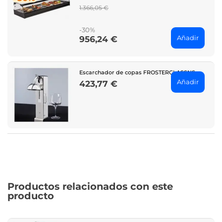
Regular
1.366,05 €
price
-30%
Añadir
956,24 €
Price
Escarchador de copas FROSTERGLASSNS
Añadir
423,77 €
Price
Productos relacionados con este
producto