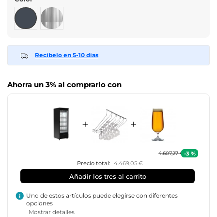
Negro
Inox
Recíbelo en 5-10 días
Ahorra un 3% al comprarlo con
+
+
-3 %
4.607,27 €
Precio total:
4.469,05 €
Añadir los tres al carrito
info
Uno de estos artículos puede elegirse con diferentes
opciones
Mostrar detalles