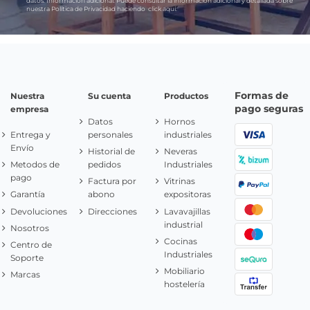
datos.
Información adicional:
Puede consultar la información adicional y detallada sobre
nuestra Política de Privacidad haciendo
click aquí.
Formas de
Nuestra
Su cuenta
Productos
pago seguras
empresa
Datos
Hornos
Entrega y
personales
industriales
Envío
Historial de
Neveras
Metodos de
pedidos
Industriales
pago
Factura por
Vitrinas
Garantía
abono
expositoras
Devoluciones
Direcciones
Lavavajillas
industrial
Nosotros
Cocinas
Centro de
Industriales
Soporte
Mobiliario
Marcas
hostelería