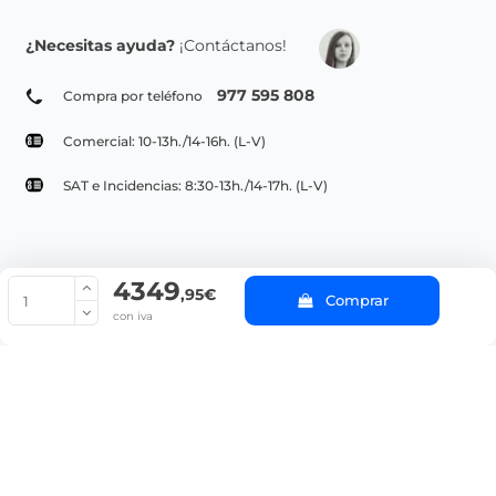
¿Necesitas ayuda?
¡Contáctanos!
977 595 808
Compra por teléfono
Comercial: 10-13h./14-16h. (L-V)
SAT e Incidencias: 8:30-13h./14-17h. (L-V)
4349
© Copyright 2022 PepeBar.com |
Política de cookies |
Aviso legal y
,95€
Comprar
Condiciones generales de compra |
Blog
con iva