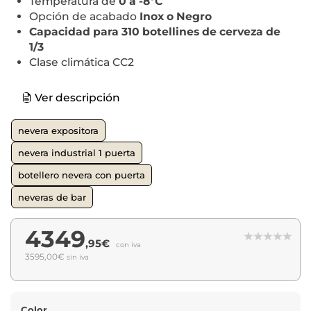
Temperatura de
0 a -8ºC
Opción de acabado
Inox o Negro
Capacidad para 310 botellines de cerveza de
1/3
Clase climática CC2
Ver descripción
nevera expositora
nevera industrial 1 puerta
botellero nevera con puerta
neveras de bar
4349
,95€
con iva
3595,00€
sin iva
Color