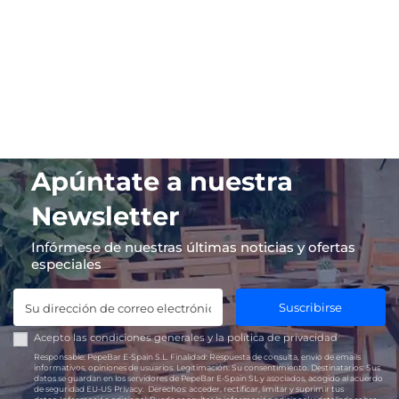
Apúntate a nuestra
Newsletter
Infórmese de nuestras últimas noticias y ofertas
especiales
Suscribirse
Acepto las
condiciones generales
y la
política de privacidad
Responsable:
PepeBar E-Spain S.L.
Finalidad:
Respuesta de consulta, envío de emails
informativos, opiniones de usuarios.
Legitimación:
Su consentimiento.
Destinatarios:
Sus
datos se guardan en los servidores de PepeBar E-Spain SL y asociados, acogido al acuerdo
de seguridad EU-US Privacy.
Derechos:
acceder, rectificar, limitar y suprimir tus